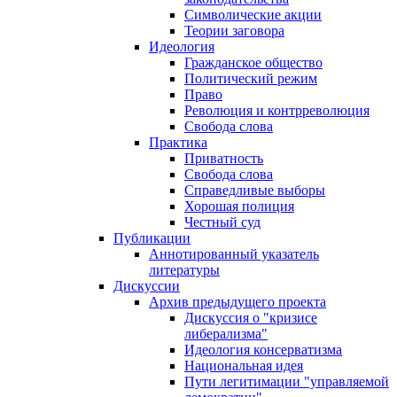
Символические акции
Теории заговора
Идеология
Гражданское общество
Политический режим
Право
Революция и контрреволюция
Свобода слова
Практика
Приватность
Свобода слова
Справедливые выборы
Хорошая полиция
Честный суд
Публикации
Аннотированный указатель
литературы
Дискуссии
Архив предыдущего проекта
Дискуссия о "кризисе
либерализма"
Идеология консерватизма
Национальная идея
Пути легитимации "управляемой