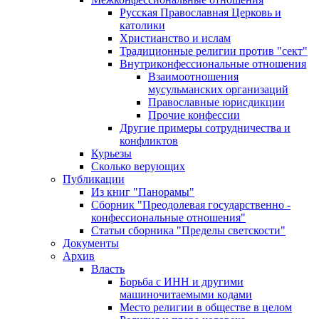
Русская Православная Церковь и
католики
Христианство и ислам
Традиционные религии против "сект"
Внутриконфессиональные отношения
Взаимоотношения
мусульманских организаций
Православные юрисдикции
Прочие конфессии
Другие примеры сотрудничества и
конфликтов
Курьезы
Сколько верующих
Публикации
Из книг "Панорамы"
Сборник "Преодолевая государственно -
конфессиональные отношения"
Статьи сборника "Пределы светскости"
Документы
Архив
Власть
Борьба с ИНН и другими
машиночитаемыми кодами
Место религии в обществе в целом