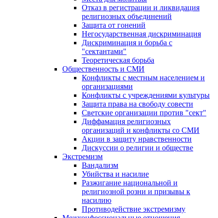
Отказ в регистрации и ликвидация
религиозных объединений
Защита от гонений
Негосударственная дискриминация
Дискриминация и борьба с
"сектантами"
Теоретическая борьба
Общественность и СМИ
Конфликты с местным населением и
организациями
Конфликты с учреждениями культуры
Защита права на свободу совести
Светские организации против "сект"
Диффамация религиозных
организаций и конфликты со СМИ
Акции в защиту нравственности
Дискуссии о религии и обществе
Экстремизм
Вандализм
Убийства и насилие
Разжигание национальной и
религиозной розни и призывы к
насилию
Противодействие экстремизму
Межконфессиональные отношения