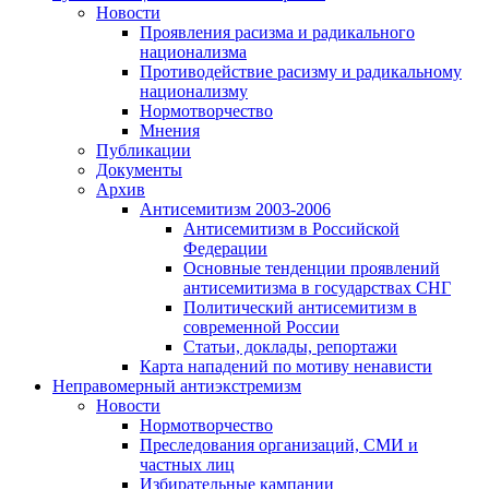
Новости
Проявления расизма и радикального
национализма
Противодействие расизму и радикальному
национализму
Нормотворчество
Мнения
Публикации
Документы
Архив
Антисемитизм 2003-2006
Антисемитизм в Российской
Федерации
Основные тенденции проявлений
антисемитизма в государствах СНГ
Политический антисемитизм в
современной России
Статьи, доклады, репортажи
Карта нападений по мотиву ненависти
Неправомерный антиэкстремизм
Новости
Нормотворчество
Преследования организаций, СМИ и
частных лиц
Избирательные кампании