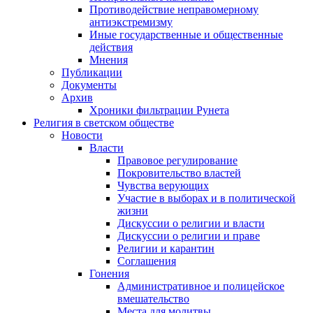
Противодействие неправомерному
антиэкстремизму
Иные государственные и общественные
действия
Мнения
Публикации
Документы
Архив
Хроники фильтрации Рунета
Религия в светском обществе
Новости
Власти
Правовое регулирование
Покровительство властей
Чувства верующих
Участие в выборах и в политической
жизни
Дискуссии о религии и власти
Дискуссии о религии и праве
Религии и карантин
Соглашения
Гонения
Административное и полицейское
вмешательство
Места для молитвы