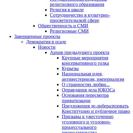
религиозного образования
Религия в школе
Сотрудничество в культурно-
просветительской сфере
Общественность и СМИ
Религиозные СМИ
Завершенные проекты
Демократия в осаде
Новости
Архив предыдущего проекта
Крупные мероприятия
консервативного толка
Курьезы
Национальная идея,
антивестернизм, империализм
О странностях любви...
Оправдания дела ЮКОСа
Основания пересмотра
приватизации
Предложения де-либерализовать
Конституцию и публичное право
Призывы к ужесточению
уголовного и уголовно-
процессуального
законодательства