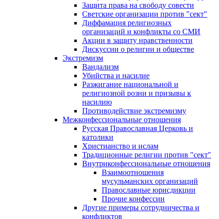
Защита права на свободу совести
Светские организации против "сект"
Диффамация религиозных
организаций и конфликты со СМИ
Акции в защиту нравственности
Дискуссии о религии и обществе
Экстремизм
Вандализм
Убийства и насилие
Разжигание национальной и
религиозной розни и призывы к
насилию
Противодействие экстремизму
Межконфессиональные отношения
Русская Православная Церковь и
католики
Христианство и ислам
Традиционные религии против "сект"
Внутриконфессиональные отношения
Взаимоотношения
мусульманских организаций
Православные юрисдикции
Прочие конфессии
Другие примеры сотрудничества и
конфликтов