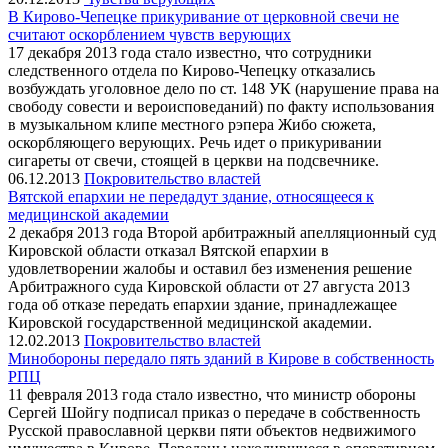
В Кирово-Чепецке прикуривание от церковной свечи не
считают оскорблением чувств верующих
17 декабря 2013 года стало известно, что сотрудники
следственного отдела по Кирово-Чепецку отказались
возбуждать уголовное дело по ст. 148 УК (нарушение права на
свободу совести и вероисповеданий) по факту использования
в музыкальном клипе местного рэпера Жибо сюжета,
оскорбляющего верующих. Речь идет о прикуривании
сигареты от свечи, стоящей в церкви на подсвечнике.
06.12.2013
Покровительство властей
Вятской епархии не передадут здание, относящееся к
медицинской академии
2 декабря 2013 года Второй арбитражный апелляционный суд
Кировской области отказал Вятской епархии в
удовлетворении жалобы и оставил без изменения решение
Арбитражного суда Кировской области от 27 августа 2013
года об отказе передать епархии здание, принадлежащее
Кировской государственной медицинской академии.
12.02.2013
Покровительство властей
Минобороны передало пять зданий в Кирове в собственность
РПЦ
11 февраля 2013 года стало известно, что министр обороны
Сергей Шойгу подписал приказ о передаче в собственность
Русской православной церкви пяти объектов недвижимого