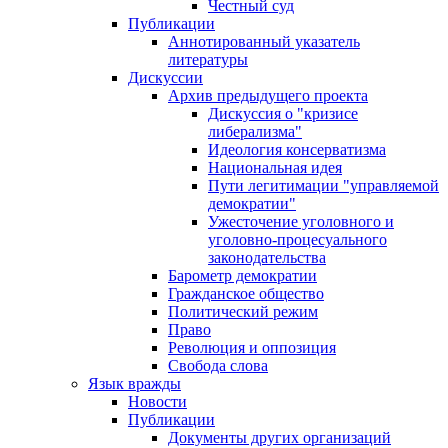
Честный суд
Публикации
Аннотированный указатель
литературы
Дискуссии
Архив предыдущего проекта
Дискуссия о "кризисе
либерализма"
Идеология консерватизма
Национальная идея
Пути легитимации "управляемой
демократии"
Ужесточение уголовного и
уголовно-процесуального
законодательства
Барометр демократии
Гражданское общество
Политический режим
Право
Революция и оппозиция
Свобода слова
Язык вражды
Новости
Публикации
Документы других организаций