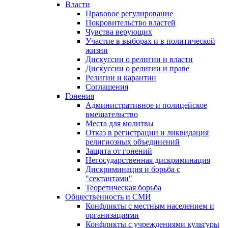
Власти
Правовое регулирование
Покровительство властей
Чувства верующих
Участие в выборах и в политической
жизни
Дискуссии о религии и власти
Дискуссии о религии и праве
Религии и карантин
Соглашения
Гонения
Административное и полицейское
вмешательство
Места для молитвы
Отказ в регистрации и ликвидация
религиозных объединений
Защита от гонений
Негосударственная дискриминация
Дискриминация и борьба с
"сектантами"
Теоретическая борьба
Общественность и СМИ
Конфликты с местным населением и
организациями
Конфликты с учреждениями культуры