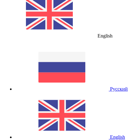
English
Русский
English