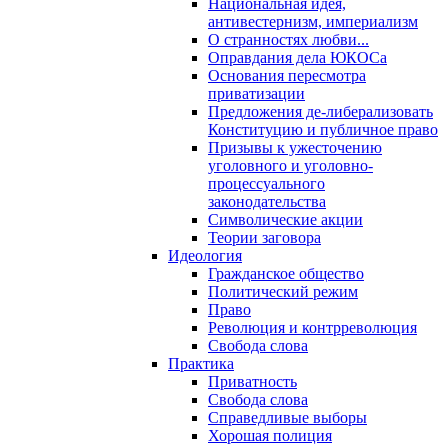
Национальная идея,
антивестернизм, империализм
О странностях любви...
Оправдания дела ЮКОСа
Основания пересмотра
приватизации
Предложения де-либерализовать
Конституцию и публичное право
Призывы к ужесточению
уголовного и уголовно-
процессуального
законодательства
Символические акции
Теории заговора
Идеология
Гражданское общество
Политический режим
Право
Революция и контрреволюция
Свобода слова
Практика
Приватность
Свобода слова
Справедливые выборы
Хорошая полиция