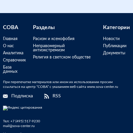
СОВА
Разделы
Категории
Главная
Расизм и ксенофобия
Новости
О нас
Неправомерный
Публикации
антиэкстремизм
Аналитика
Документы
Религия в светском обществе
Справочник
База
данных
При перепечатке материалов или ином их использовании просим
ссылаться на центр “СОВА” с указанием веб-сайта www.sova-center.ru
Подписка
RSS
Тел:
+7 (495) 517-9230
mail@sova-center.ru