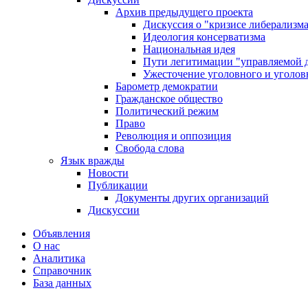
Архив предыдущего проекта
Дискуссия о "кризисе либерализм
Идеология консерватизма
Национальная идея
Пути легитимации "управляемой 
Ужесточение уголовного и уголов
Барометр демократии
Гражданское общество
Политический режим
Право
Революция и оппозиция
Свобода слова
Язык вражды
Новости
Публикации
Документы других организаций
Дискуссии
Объявления
О нас
Аналитика
Справочник
База данных