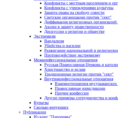
Конфликты с местным населением и ор
Конфликты с учреждениями культуры
Защита права на свободу совести
Светские организации против "сект"
Диффамация религиозных организаций
Акции в защиту нравственности
Дискуссии о религии и обществе
Экстремизм
Вандализм
Убийства и насилие
Разжигание национальной и религиозно
Противодействие экстремизму
Межконфессиональные отношения
Русская Православная Церковь и католи
Христианство и ислам
Традиционные религии против "сект"
Внутриконфессиональные отношения
Взаимоотношения мусульманских 
Православные юрисдикции
Прочие конфессии
Другие примеры сотрудничества и конф
Курьезы
Сколько верующих
Публикации
Из книг "Панорамы"