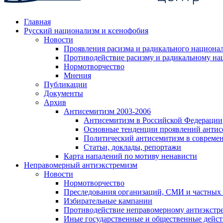
Главная
Русский национализм и ксенофобия
Новости
Проявления расизма и радикального национа
Противодействие расизму и радикальному на
Нормотворчество
Мнения
Публикации
Документы
Архив
Антисемитизм 2003-2006
Антисемитизм в Российской Федерации
Основные тенденции проявлений антис
Политический антисемитизм в совреме
Статьи, доклады, репортажи
Карта нападений по мотиву ненависти
Неправомерный антиэкстремизм
Новости
Нормотворчество
Преследования организаций, СМИ и частных
Избирательные кампании
Противодействие неправомерному антиэкстр
Иные государственные и общественные дейст