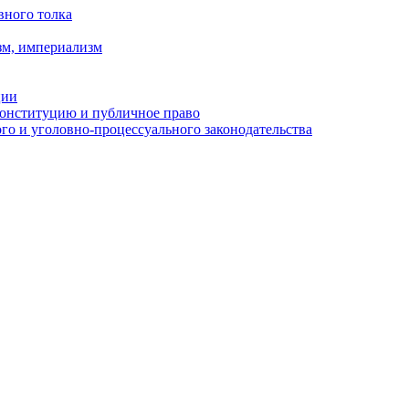
вного толка
зм, империализм
ции
Конституцию и публичное право
о и уголовно-процессуального законодательства