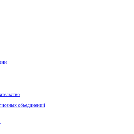
изни
ательство
игиозных объединений
"