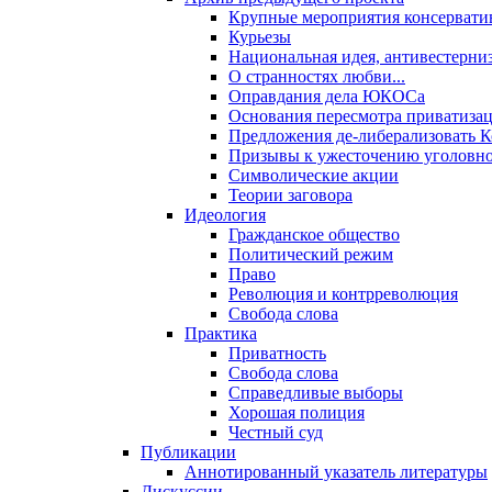
Крупные мероприятия консервати
Курьезы
Национальная идея, антивестерни
О странностях любви...
Оправдания дела ЮКОСа
Основания пересмотра приватиза
Предложения де-либерализовать 
Призывы к ужесточению уголовног
Символические акции
Теории заговора
Идеология
Гражданское общество
Политический режим
Право
Революция и контрреволюция
Свобода слова
Практика
Приватность
Свобода слова
Справедливые выборы
Хорошая полиция
Честный суд
Публикации
Аннотированный указатель литературы
Дискуссии