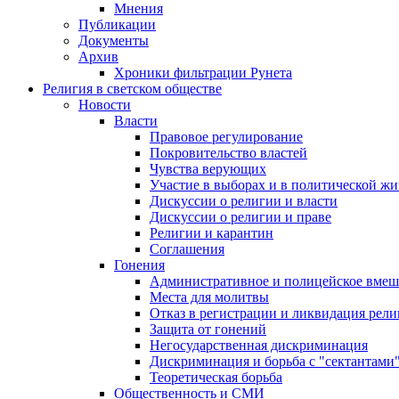
Мнения
Публикации
Документы
Архив
Хроники фильтрации Рунета
Религия в светском обществе
Новости
Власти
Правовое регулирование
Покровительство властей
Чувства верующих
Участие в выборах и в политической ж
Дискуссии о религии и власти
Дискуссии о религии и праве
Религии и карантин
Соглашения
Гонения
Административное и полицейское вмеш
Места для молитвы
Отказ в регистрации и ликвидация рел
Защита от гонений
Негосударственная дискриминация
Дискриминация и борьба с "сектантами
Теоретическая борьба
Общественность и СМИ