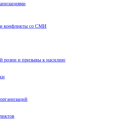
ганизациями
 и конфликты со СМИ
й розни и призывы к насилию
ки
организаций
ликтов