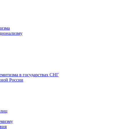
лизма
ционализму
емитизма в государствах СНГ
нной России
 лиц
емизму
вия