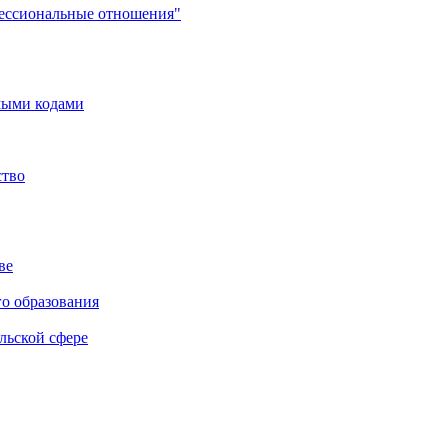
фессиональные отношения"
мыми кодами
ство
ве
го образования
льской сфере