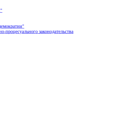
а"
демократии"
но-процесуального законодательства