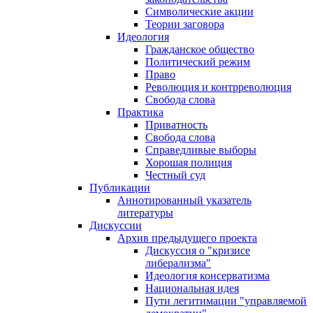
Символические акции
Теории заговора
Идеология
Гражданское общество
Политический режим
Право
Революция и контрреволюция
Свобода слова
Практика
Приватность
Свобода слова
Справедливые выборы
Хорошая полиция
Честный суд
Публикации
Аннотированный указатель
литературы
Дискуссии
Архив предыдущего проекта
Дискуссия о "кризисе
либерализма"
Идеология консерватизма
Национальная идея
Пути легитимации "управляемой