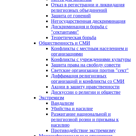
Отказ в регистрации и ликвидация
религиозных объединений
Защита от гонений
Негосударственная дискриминация
Дискриминация и борьба с
"сектантами"
Теоретическая борьба
Общественность и СМИ
Конфликты с местным населением и
организациями
Конфликты с учреждениями культуры
Защита права на свободу совести
Светские организации против "сект"
Диффамация религиозных
организаций и конфликты со СМИ
Акции в защиту нравственности
Дискуссии о религии и обществе
Экстремизм
Вандализм
Убийства и насилие
Разжигание национальной и
религиозной розни и призывы к
насилию
Противодействие экстремизму
Межконфессиональные отношения