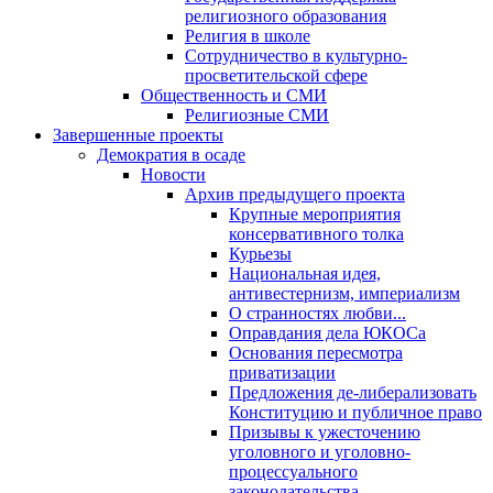
религиозного образования
Религия в школе
Сотрудничество в культурно-
просветительской сфере
Общественность и СМИ
Религиозные СМИ
Завершенные проекты
Демократия в осаде
Новости
Архив предыдущего проекта
Крупные мероприятия
консервативного толка
Курьезы
Национальная идея,
антивестернизм, империализм
О странностях любви...
Оправдания дела ЮКОСа
Основания пересмотра
приватизации
Предложения де-либерализовать
Конституцию и публичное право
Призывы к ужесточению
уголовного и уголовно-
процессуального
законодательства