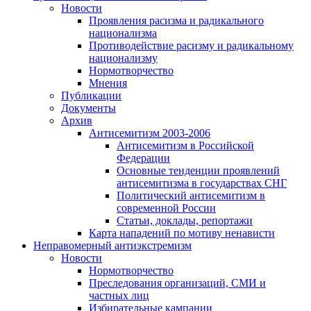
Новости
Проявления расизма и радикального
национализма
Противодействие расизму и радикальному
национализму
Нормотворчество
Мнения
Публикации
Документы
Архив
Антисемитизм 2003-2006
Антисемитизм в Российской
Федерации
Основные тенденции проявлений
антисемитизма в государствах СНГ
Политический антисемитизм в
современной России
Статьи, доклады, репортажи
Карта нападений по мотиву ненависти
Неправомерный антиэкстремизм
Новости
Нормотворчество
Преследования организаций, СМИ и
частных лиц
Избирательные кампании