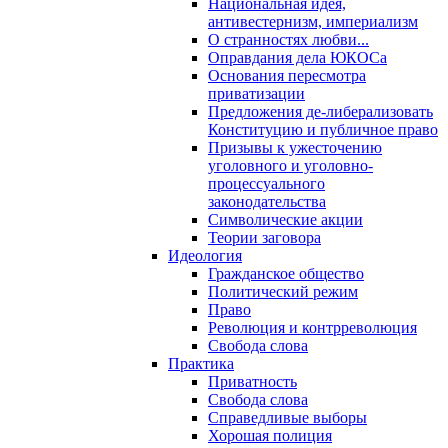
Национальная идея,
антивестернизм, империализм
О странностях любви...
Оправдания дела ЮКОСа
Основания пересмотра
приватизации
Предложения де-либерализовать
Конституцию и публичное право
Призывы к ужесточению
уголовного и уголовно-
процессуального
законодательства
Символические акции
Теории заговора
Идеология
Гражданское общество
Политический режим
Право
Революция и контрреволюция
Свобода слова
Практика
Приватность
Свобода слова
Справедливые выборы
Хорошая полиция