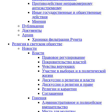
Противодействие неправомерному
антиэкстремизму
Иные государственные и общественные
действия
Мнения
Публикации
Документы
Архив
Хроники фильтрации Рунета
Религия в светском обществе
Новости
Власти
Правовое регулирование
Покровительство властей
Чувства верующих
Участие в выборах и в политической
жизни
Дискуссии о религии и власти
Дискуссии о религии и праве
Религии и карантин
Соглашения
Гонения
Административное и полицейское
вмешательство
Места для молитвы