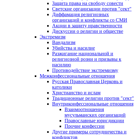
Защита права на свободу совести
Светские организации против "сект"
Диффамация религиозных
организаций и конфликты со СМИ
Акции в защиту нравственности
Дискуссии о религии и обществе
Экстремизм
Вандализм
Убийства и насилие
Разжигание национальной и
религиозной розни и призывы к
насилию
Противодействие экстремизму
Межконфессиональные отношения
Русская Православная Церковь и
католики
Христианство и ислам
Традиционные религии против "сект"
Внутриконфессиональные отношения
Взаимоотношения
мусульманских организаций
Православные юрисдикции
Прочие конфессии
Другие примеры сотрудничества и
конфликтов