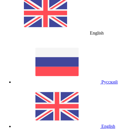
English
Русский
English