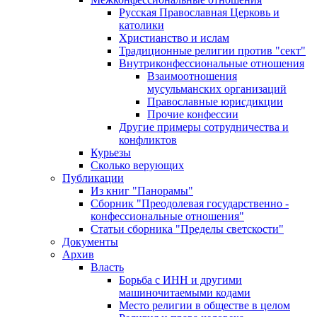
Русская Православная Церковь и
католики
Христианство и ислам
Традиционные религии против "сект"
Внутриконфессиональные отношения
Взаимоотношения
мусульманских организаций
Православные юрисдикции
Прочие конфессии
Другие примеры сотрудничества и
конфликтов
Курьезы
Сколько верующих
Публикации
Из книг "Панорамы"
Сборник "Преодолевая государственно -
конфессиональные отношения"
Статьи сборника "Пределы светскости"
Документы
Архив
Власть
Борьба с ИНН и другими
машиночитаемыми кодами
Место религии в обществе в целом