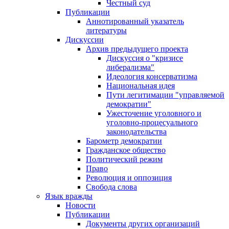
Честный суд
Публикации
Аннотированный указатель
литературы
Дискуссии
Архив предыдущего проекта
Дискуссия о "кризисе
либерализма"
Идеология консерватизма
Национальная идея
Пути легитимации "управляемой
демократии"
Ужесточение уголовного и
уголовно-процесуального
законодательства
Барометр демократии
Гражданское общество
Политический режим
Право
Революция и оппозиция
Свобода слова
Язык вражды
Новости
Публикации
Документы других организаций