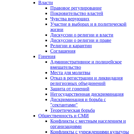
Власти
Правовое регулирование
Покровительство властей
Чувства верующих
Участие в выборах и в политической
жизни
Дискуссии о религии и власти
Дискуссии о религии и праве
Религии и карантин
Соглашения
Гонения
Административное и полицейское
вмешательство
Места для молитвы
Отказ в регистрации и ликвидация
религиозных объединений
Защита от гонений
Негосударственная дискриминация
Дискриминация и борьба с
"сектантами"
Теоретическая борьба
Общественность и СМИ
Конфликты с местным населением и
организациями
Конфликты с учреждениями культуры