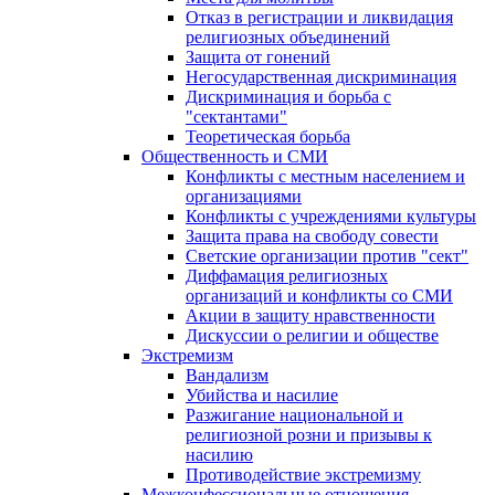
Отказ в регистрации и ликвидация
религиозных объединений
Защита от гонений
Негосударственная дискриминация
Дискриминация и борьба с
"сектантами"
Теоретическая борьба
Общественность и СМИ
Конфликты с местным населением и
организациями
Конфликты с учреждениями культуры
Защита права на свободу совести
Светские организации против "сект"
Диффамация религиозных
организаций и конфликты со СМИ
Акции в защиту нравственности
Дискуссии о религии и обществе
Экстремизм
Вандализм
Убийства и насилие
Разжигание национальной и
религиозной розни и призывы к
насилию
Противодействие экстремизму
Межконфессиональные отношения