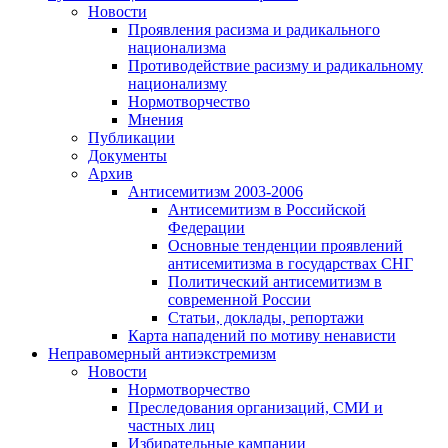
Новости
Проявления расизма и радикального
национализма
Противодействие расизму и радикальному
национализму
Нормотворчество
Мнения
Публикации
Документы
Архив
Антисемитизм 2003-2006
Антисемитизм в Российской
Федерации
Основные тенденции проявлений
антисемитизма в государствах СНГ
Политический антисемитизм в
современной России
Статьи, доклады, репортажи
Карта нападений по мотиву ненависти
Неправомерный антиэкстремизм
Новости
Нормотворчество
Преследования организаций, СМИ и
частных лиц
Избирательные кампании