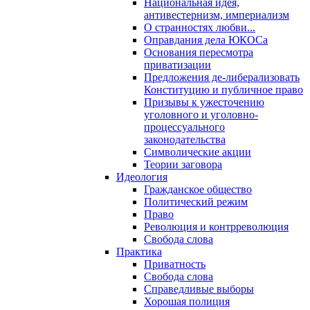
Национальная идея,
антивестернизм, империализм
О странностях любви...
Оправдания дела ЮКОСа
Основания пересмотра
приватизации
Предложения де-либерализовать
Конституцию и публичное право
Призывы к ужесточению
уголовного и уголовно-
процессуального
законодательства
Символические акции
Теории заговора
Идеология
Гражданское общество
Политический режим
Право
Революция и контрреволюция
Свобода слова
Практика
Приватность
Свобода слова
Справедливые выборы
Хорошая полиция