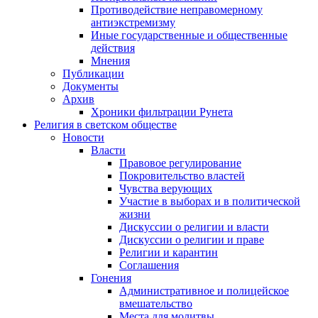
Противодействие неправомерному
антиэкстремизму
Иные государственные и общественные
действия
Мнения
Публикации
Документы
Архив
Хроники фильтрации Рунета
Религия в светском обществе
Новости
Власти
Правовое регулирование
Покровительство властей
Чувства верующих
Участие в выборах и в политической
жизни
Дискуссии о религии и власти
Дискуссии о религии и праве
Религии и карантин
Соглашения
Гонения
Административное и полицейское
вмешательство
Места для молитвы