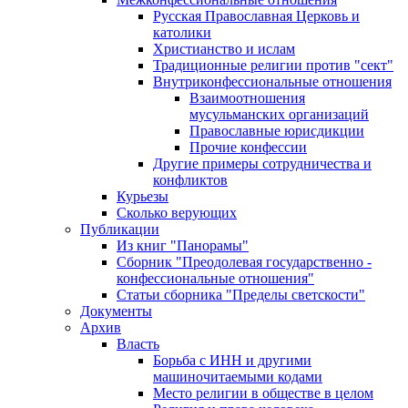
Русская Православная Церковь и
католики
Христианство и ислам
Традиционные религии против "сект"
Внутриконфессиональные отношения
Взаимоотношения
мусульманских организаций
Православные юрисдикции
Прочие конфессии
Другие примеры сотрудничества и
конфликтов
Курьезы
Сколько верующих
Публикации
Из книг "Панорамы"
Сборник "Преодолевая государственно -
конфессиональные отношения"
Статьи сборника "Пределы светскости"
Документы
Архив
Власть
Борьба с ИНН и другими
машиночитаемыми кодами
Место религии в обществе в целом