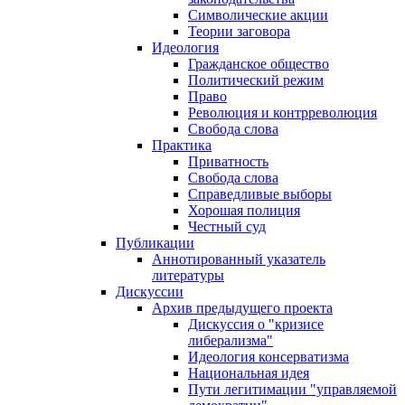
Символические акции
Теории заговора
Идеология
Гражданское общество
Политический режим
Право
Революция и контрреволюция
Свобода слова
Практика
Приватность
Свобода слова
Справедливые выборы
Хорошая полиция
Честный суд
Публикации
Аннотированный указатель
литературы
Дискуссии
Архив предыдущего проекта
Дискуссия о "кризисе
либерализма"
Идеология консерватизма
Национальная идея
Пути легитимации "управляемой