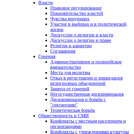
Власти
Правовое регулирование
Покровительство властей
Чувства верующих
Участие в выборах и в политической
жизни
Дискуссии о религии и власти
Дискуссии о религии и праве
Религии и карантин
Соглашения
Гонения
Административное и полицейское
вмешательство
Места для молитвы
Отказ в регистрации и ликвидация
религиозных объединений
Защита от гонений
Негосударственная дискриминация
Дискриминация и борьба с
"сектантами"
Теоретическая борьба
Общественность и СМИ
Конфликты с местным населением и
организациями
Конфликты с учреждениями культуры