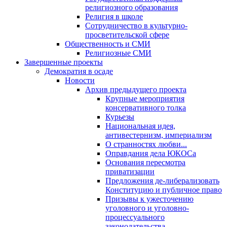
религиозного образования
Религия в школе
Сотрудничество в культурно-
просветительской сфере
Общественность и СМИ
Религиозные СМИ
Завершенные проекты
Демократия в осаде
Новости
Архив предыдущего проекта
Крупные мероприятия
консервативного толка
Курьезы
Национальная идея,
антивестернизм, империализм
О странностях любви...
Оправдания дела ЮКОСа
Основания пересмотра
приватизации
Предложения де-либерализовать
Конституцию и публичное право
Призывы к ужесточению
уголовного и уголовно-
процессуального
законодательства