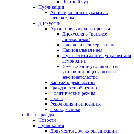
Честный суд
Публикации
Аннотированный указатель
литературы
Дискуссии
Архив предыдущего проекта
Дискуссия о "кризисе
либерализма"
Идеология консерватизма
Национальная идея
Пути легитимации "управляемой
демократии"
Ужесточение уголовного и
уголовно-процесуального
законодательства
Барометр демократии
Гражданское общество
Политический режим
Право
Революция и оппозиция
Свобода слова
Язык вражды
Новости
Публикации
Документы других организаций