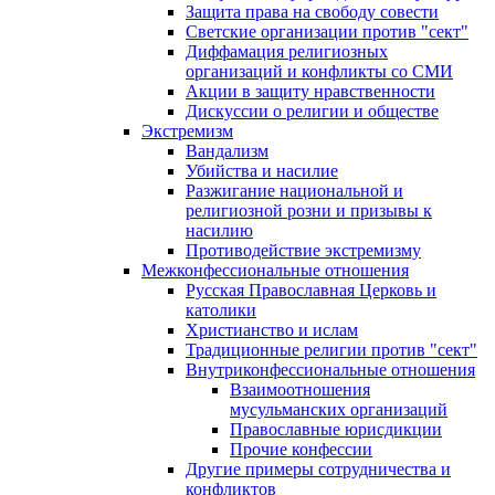
Защита права на свободу совести
Светские организации против "сект"
Диффамация религиозных
организаций и конфликты со СМИ
Акции в защиту нравственности
Дискуссии о религии и обществе
Экстремизм
Вандализм
Убийства и насилие
Разжигание национальной и
религиозной розни и призывы к
насилию
Противодействие экстремизму
Межконфессиональные отношения
Русская Православная Церковь и
католики
Христианство и ислам
Традиционные религии против "сект"
Внутриконфессиональные отношения
Взаимоотношения
мусульманских организаций
Православные юрисдикции
Прочие конфессии
Другие примеры сотрудничества и
конфликтов