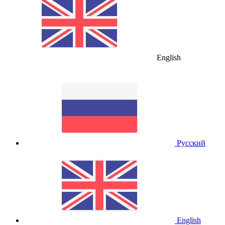
English
Русский
English