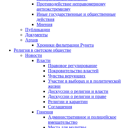
Противодействие неправомерному
антиэкстремизму
Иные государственные и общественные
действия
Мнения
Публикации
Документы
Архив
Хроники фильтрации Рунета
Религия в светском обществе
Новости
Власти
Правовое регулирование
Покровительство властей
Чувства верующих
Участие в выборах и в политической
жизни
Дискуссии о религии и власти
Дискуссии о религии и праве
Религии и карантин
Соглашения
Гонения
Административное и полицейское
вмешательство
Места для молитвы