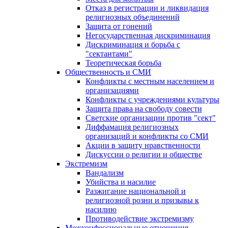
Отказ в регистрации и ликвидация
религиозных объединений
Защита от гонений
Негосударственная дискриминация
Дискриминация и борьба с
"сектантами"
Теоретическая борьба
Общественность и СМИ
Конфликты с местным населением и
организациями
Конфликты с учреждениями культуры
Защита права на свободу совести
Светские организации против "сект"
Диффамация религиозных
организаций и конфликты со СМИ
Акции в защиту нравственности
Дискуссии о религии и обществе
Экстремизм
Вандализм
Убийства и насилие
Разжигание национальной и
религиозной розни и призывы к
насилию
Противодействие экстремизму
Межконфессиональные отношения