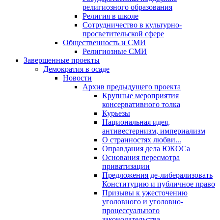
религиозного образования
Религия в школе
Сотрудничество в культурно-
просветительской сфере
Общественность и СМИ
Религиозные СМИ
Завершенные проекты
Демократия в осаде
Новости
Архив предыдущего проекта
Крупные мероприятия
консервативного толка
Курьезы
Национальная идея,
антивестернизм, империализм
О странностях любви...
Оправдания дела ЮКОСа
Основания пересмотра
приватизации
Предложения де-либерализовать
Конституцию и публичное право
Призывы к ужесточению
уголовного и уголовно-
процессуального
законодательства