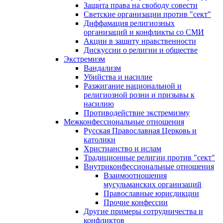
Защита права на свободу совести
Светские организации против "сект"
Диффамация религиозных
организаций и конфликты со СМИ
Акции в защиту нравственности
Дискуссии о религии и обществе
Экстремизм
Вандализм
Убийства и насилие
Разжигание национальной и
религиозной розни и призывы к
насилию
Противодействие экстремизму
Межконфессиональные отношения
Русская Православная Церковь и
католики
Христианство и ислам
Традиционные религии против "сект"
Внутриконфессиональные отношения
Взаимоотношения
мусульманских организаций
Православные юрисдикции
Прочие конфессии
Другие примеры сотрудничества и
конфликтов