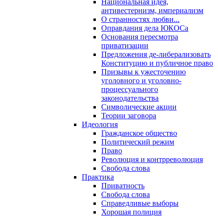
Национальная идея,
антивестернизм, империализм
О странностях любви...
Оправдания дела ЮКОСа
Основания пересмотра
приватизации
Предложения де-либерализовать
Конституцию и публичное право
Призывы к ужесточению
уголовного и уголовно-
процессуального
законодательства
Символические акции
Теории заговора
Идеология
Гражданское общество
Политический режим
Право
Революция и контрреволюция
Свобода слова
Практика
Приватность
Свобода слова
Справедливые выборы
Хорошая полиция