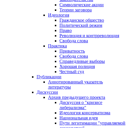
Символические акции
Теории заговора
Идеология
Гражданское общество
Политический режим
Право
Революция и контрреволюция
Свобода слова
Практика
Приватность
Свобода слова
Справедливые выборы
Хорошая полиция
Честный суд
Публикации
Аннотированный указатель
литературы
Дискуссии
Архив предыдущего проекта
Дискуссия о "кризисе
либерализма"
Идеология консерватизма
Национальная идея
Пути легитимации "управляемой