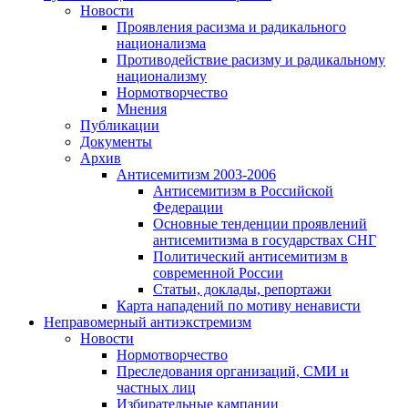
Новости
Проявления расизма и радикального
национализма
Противодействие расизму и радикальному
национализму
Нормотворчество
Мнения
Публикации
Документы
Архив
Антисемитизм 2003-2006
Антисемитизм в Российской
Федерации
Основные тенденции проявлений
антисемитизма в государствах СНГ
Политический антисемитизм в
современной России
Статьи, доклады, репортажи
Карта нападений по мотиву ненависти
Неправомерный антиэкстремизм
Новости
Нормотворчество
Преследования организаций, СМИ и
частных лиц
Избирательные кампании