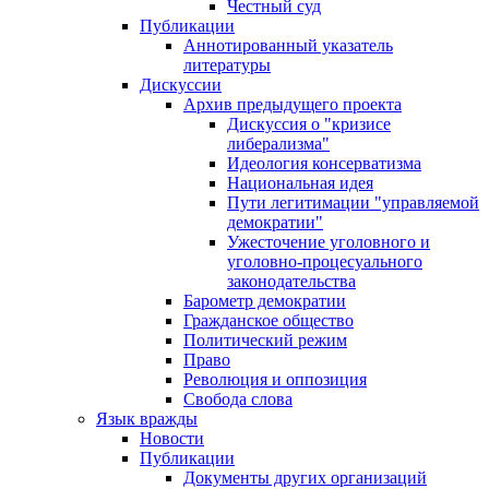
Честный суд
Публикации
Аннотированный указатель
литературы
Дискуссии
Архив предыдущего проекта
Дискуссия о "кризисе
либерализма"
Идеология консерватизма
Национальная идея
Пути легитимации "управляемой
демократии"
Ужесточение уголовного и
уголовно-процесуального
законодательства
Барометр демократии
Гражданское общество
Политический режим
Право
Революция и оппозиция
Свобода слова
Язык вражды
Новости
Публикации
Документы других организаций