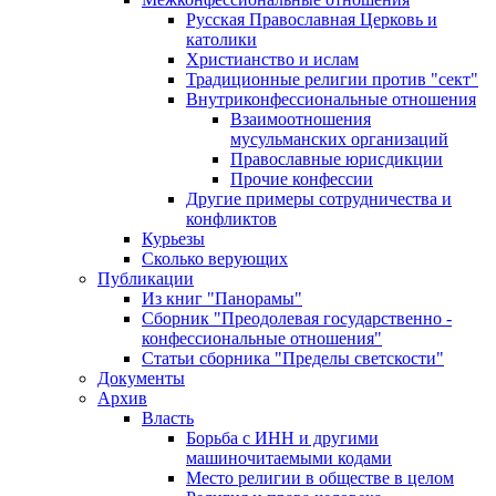
Русская Православная Церковь и
католики
Христианство и ислам
Традиционные религии против "сект"
Внутриконфессиональные отношения
Взаимоотношения
мусульманских организаций
Православные юрисдикции
Прочие конфессии
Другие примеры сотрудничества и
конфликтов
Курьезы
Сколько верующих
Публикации
Из книг "Панорамы"
Сборник "Преодолевая государственно -
конфессиональные отношения"
Статьи сборника "Пределы светскости"
Документы
Архив
Власть
Борьба с ИНН и другими
машиночитаемыми кодами
Место религии в обществе в целом