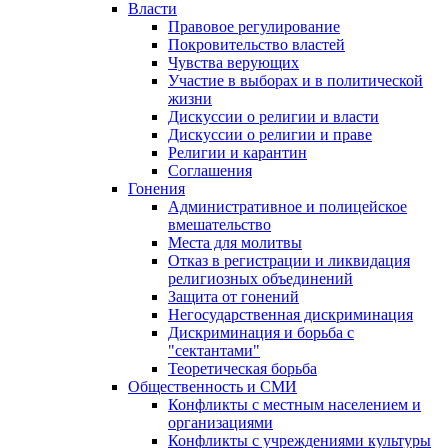
Власти
Правовое регулирование
Покровительство властей
Чувства верующих
Участие в выборах и в политической
жизни
Дискуссии о религии и власти
Дискуссии о религии и праве
Религии и карантин
Соглашения
Гонения
Административное и полицейское
вмешательство
Места для молитвы
Отказ в регистрации и ликвидация
религиозных объединений
Защита от гонений
Негосударственная дискриминация
Дискриминация и борьба с
"сектантами"
Теоретическая борьба
Общественность и СМИ
Конфликты с местным населением и
организациями
Конфликты с учреждениями культуры