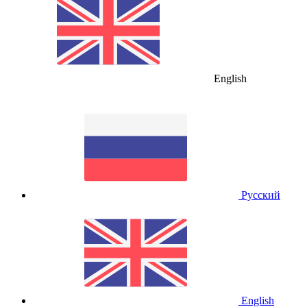
English
Русский
English