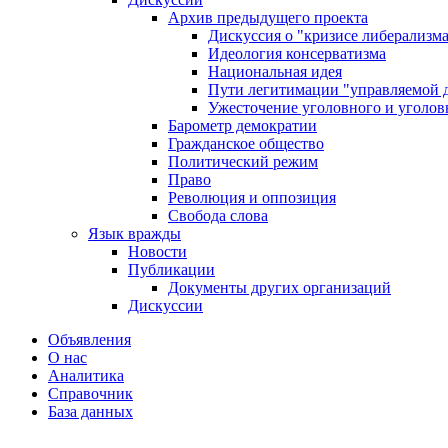
Архив предыдущего проекта
Дискуссия о "кризисе либерализм
Идеология консерватизма
Национальная идея
Пути легитимации "управляемой 
Ужесточение уголовного и уголов
Барометр демократии
Гражданское общество
Политический режим
Право
Революция и оппозиция
Свобода слова
Язык вражды
Новости
Публикации
Документы других организаций
Дискуссии
Объявления
О нас
Аналитика
Справочник
База данных