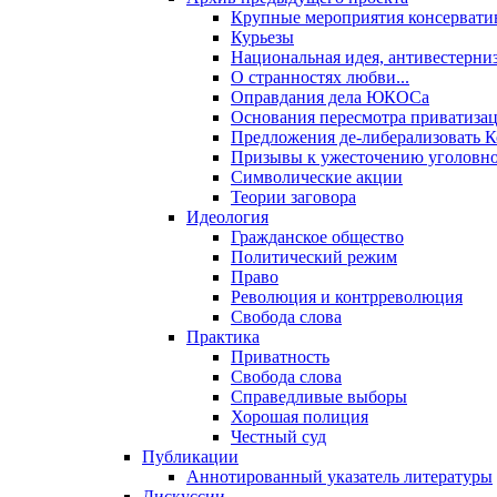
Крупные мероприятия консервати
Курьезы
Национальная идея, антивестерни
О странностях любви...
Оправдания дела ЮКОСа
Основания пересмотра приватиза
Предложения де-либерализовать 
Призывы к ужесточению уголовног
Символические акции
Теории заговора
Идеология
Гражданское общество
Политический режим
Право
Революция и контрреволюция
Свобода слова
Практика
Приватность
Свобода слова
Справедливые выборы
Хорошая полиция
Честный суд
Публикации
Аннотированный указатель литературы
Дискуссии