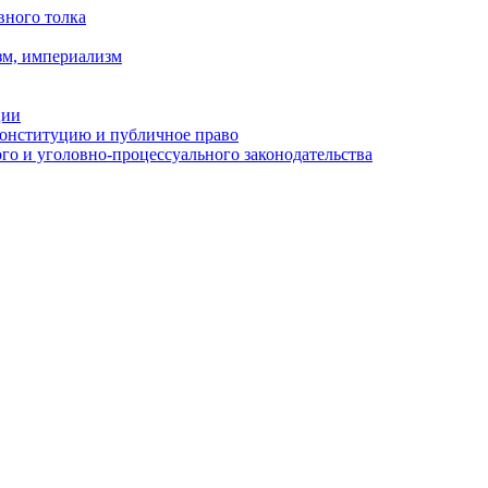
вного толка
зм, империализм
ции
Конституцию и публичное право
о и уголовно-процессуального законодательства