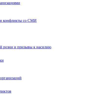
ганизациями
 и конфликты со СМИ
й розни и призывы к насилию
ки
организаций
ликтов