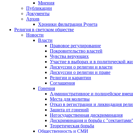
Мнения
Публикации
Документы
Архив
Хроники фильтрации Рунета
Религия в светском обществе
Новости
Власти
Правовое регулирование
Покровительство властей
Чувства верующих
Участие в выборах и в политической ж
Дискуссии о религии и власти
Дискуссии о религии и праве
Религии и карантин
Соглашения
Гонения
Административное и полицейское вмеш
Места для молитвы
Отказ в регистрации и ликвидация рел
Защита от гонений
Негосударственная дискриминация
Дискриминация и борьба с "сектантами
Теоретическая борьба
Общественность и СМИ