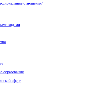
фессиональные отношения"
мыми кодами
ство
ве
го образования
льской сфере