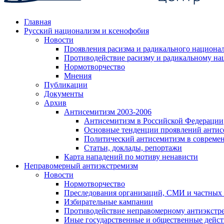
Главная
Русский национализм и ксенофобия
Новости
Проявления расизма и радикального национа
Противодействие расизму и радикальному на
Нормотворчество
Мнения
Публикации
Документы
Архив
Антисемитизм 2003-2006
Антисемитизм в Российской Федерации
Основные тенденции проявлений антис
Политический антисемитизм в совреме
Статьи, доклады, репортажи
Карта нападений по мотиву ненависти
Неправомерный антиэкстремизм
Новости
Нормотворчество
Преследования организаций, СМИ и частных
Избирательные кампании
Противодействие неправомерному антиэкстр
Иные государственные и общественные дейст