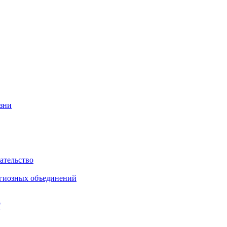
изни
ательство
игиозных объединений
"