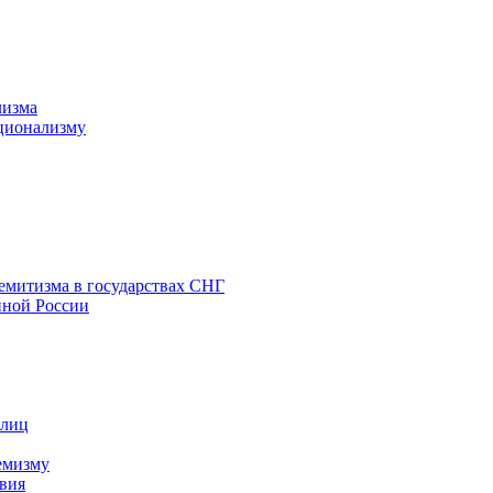
лизма
ционализму
емитизма в государствах СНГ
нной России
 лиц
емизму
вия