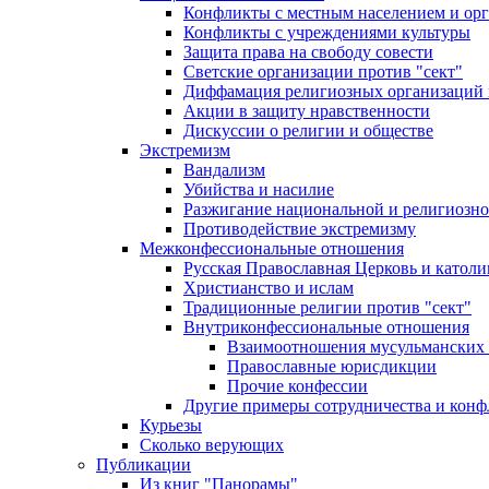
Конфликты с местным населением и ор
Конфликты с учреждениями культуры
Защита права на свободу совести
Светские организации против "сект"
Диффамация религиозных организаций
Акции в защиту нравственности
Дискуссии о религии и обществе
Экстремизм
Вандализм
Убийства и насилие
Разжигание национальной и религиозно
Противодействие экстремизму
Межконфессиональные отношения
Русская Православная Церковь и католи
Христианство и ислам
Традиционные религии против "сект"
Внутриконфессиональные отношения
Взаимоотношения мусульманских 
Православные юрисдикции
Прочие конфессии
Другие примеры сотрудничества и конф
Курьезы
Сколько верующих
Публикации
Из книг "Панорамы"