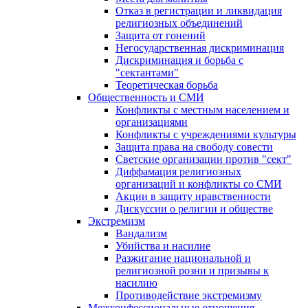
Отказ в регистрации и ликвидация
религиозных объединений
Защита от гонений
Негосударственная дискриминация
Дискриминация и борьба с
"сектантами"
Теоретическая борьба
Общественность и СМИ
Конфликты с местным населением и
организациями
Конфликты с учреждениями культуры
Защита права на свободу совести
Светские организации против "сект"
Диффамация религиозных
организаций и конфликты со СМИ
Акции в защиту нравственности
Дискуссии о религии и обществе
Экстремизм
Вандализм
Убийства и насилие
Разжигание национальной и
религиозной розни и призывы к
насилию
Противодействие экстремизму
Межконфессиональные отношения