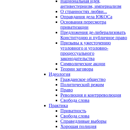
Национальная идея,
антивестернизм, империализм
О странностях любви...
Оправдания дела ЮКОСа
Основания пересмотра
приватизации
Предложения де-либерализовать
Конституцию и публичное право
Призывы к ужесточению
уголовного и уголовно-
процессуального
законодательства
Символические акции
Теории заговора
Идеология
Гражданское общество
Политический режим
Право
Революция и контрреволюция
Свобода слова
Практика
Приватность
Свобода слова
Справедливые выборы
Хорошая полиция