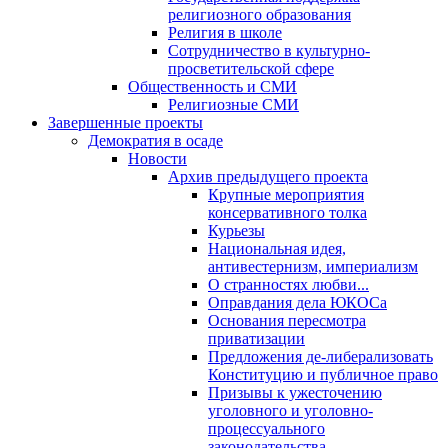
религиозного образования
Религия в школе
Сотрудничество в культурно-
просветительской сфере
Общественность и СМИ
Религиозные СМИ
Завершенные проекты
Демократия в осаде
Новости
Архив предыдущего проекта
Крупные мероприятия
консервативного толка
Курьезы
Национальная идея,
антивестернизм, империализм
О странностях любви...
Оправдания дела ЮКОСа
Основания пересмотра
приватизации
Предложения де-либерализовать
Конституцию и публичное право
Призывы к ужесточению
уголовного и уголовно-
процессуального
законодательства