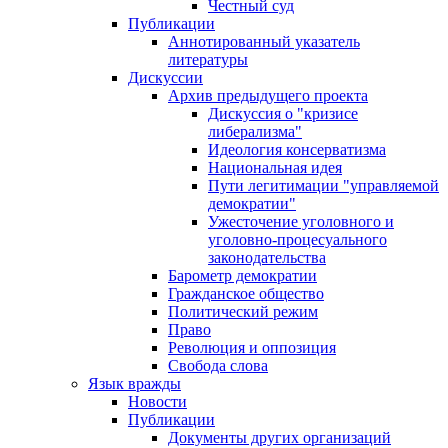
Честный суд
Публикации
Аннотированный указатель
литературы
Дискуссии
Архив предыдущего проекта
Дискуссия о "кризисе
либерализма"
Идеология консерватизма
Национальная идея
Пути легитимации "управляемой
демократии"
Ужесточение уголовного и
уголовно-процесуального
законодательства
Барометр демократии
Гражданское общество
Политический режим
Право
Революция и оппозиция
Свобода слова
Язык вражды
Новости
Публикации
Документы других организаций