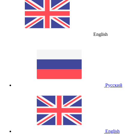
English
Русский
English