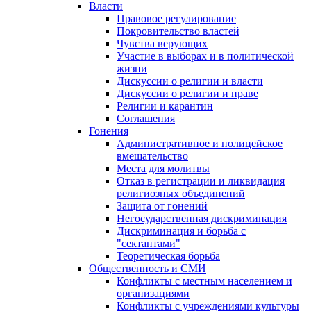
Власти
Правовое регулирование
Покровительство властей
Чувства верующих
Участие в выборах и в политической
жизни
Дискуссии о религии и власти
Дискуссии о религии и праве
Религии и карантин
Соглашения
Гонения
Административное и полицейское
вмешательство
Места для молитвы
Отказ в регистрации и ликвидация
религиозных объединений
Защита от гонений
Негосударственная дискриминация
Дискриминация и борьба с
"сектантами"
Теоретическая борьба
Общественность и СМИ
Конфликты с местным населением и
организациями
Конфликты с учреждениями культуры