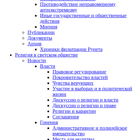
Противодействие неправомерному
антиэкстремизму
Иные государственные и общественные
действия
Мнения
Публикации
Документы
Архив
Хроники фильтрации Рунета
Религия в светском обществе
Новости
Власти
Правовое регулирование
Покровительство властей
Чувства верующих
Участие в выборах и в политической
жизни
Дискуссии о религии и власти
Дискуссии о религии и праве
Религии и карантин
Соглашения
Гонения
Административное и полицейское
вмешательство
Места для молитвы