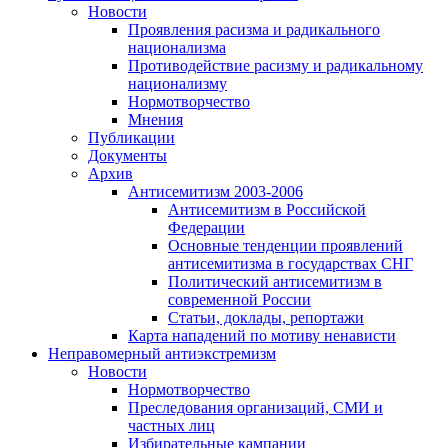
Новости
Проявления расизма и радикального
национализма
Противодействие расизму и радикальному
национализму
Нормотворчество
Мнения
Публикации
Документы
Архив
Антисемитизм 2003-2006
Антисемитизм в Российской
Федерации
Основные тенденции проявлений
антисемитизма в государствах СНГ
Политический антисемитизм в
современной России
Статьи, доклады, репортажи
Карта нападений по мотиву ненависти
Неправомерный антиэкстремизм
Новости
Нормотворчество
Преследования организаций, СМИ и
частных лиц
Избирательные кампании