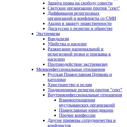
Защита права на свободу совести
Светские организации против "сект"
Диффамация религиозных
организаций и конфликты со СМИ
Акции в защиту нравственности
Дискуссии о религии и обществе
Экстремизм
Вандализм
Убийства и насилие
Разжигание национальной и
религиозной розни и призывы к
насилию
Противодействие экстремизму
Межконфессиональные отношения
Русская Православная Церковь и
католики
Христианство и ислам
Традиционные религии против "сект"
Внутриконфессиональные отношения
Взаимоотношения
мусульманских организаций
Православные юрисдикции
Прочие конфессии
Другие примеры сотрудничества и
конфликтов