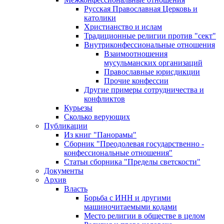
Русская Православная Церковь и
католики
Христианство и ислам
Традиционные религии против "сект"
Внутриконфессиональные отношения
Взаимоотношения
мусульманских организаций
Православные юрисдикции
Прочие конфессии
Другие примеры сотрудничества и
конфликтов
Курьезы
Сколько верующих
Публикации
Из книг "Панорамы"
Сборник "Преодолевая государственно -
конфессиональные отношения"
Статьи сборника "Пределы светскости"
Документы
Архив
Власть
Борьба с ИНН и другими
машиночитаемыми кодами
Место религии в обществе в целом