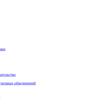
изни
ательство
игиозных объединений
"