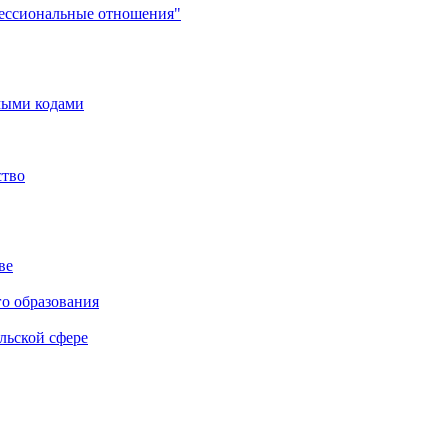
фессиональные отношения"
мыми кодами
ство
ве
го образования
льской сфере