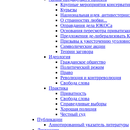
Крупные мероприятия консервати
Курьезы
Национальная идея, антивестерни
О странностях любви...
Оправдания дела ЮКОСа
Основания пересмотра приватиза
Предложения де-либерализовать 
Призывы к ужесточению уголовног
Символические акции
Теории заговора
Идеология
Гражданское общество
Политический режим
Право
Революция и контрреволюция
Свобода слова
Практика
Приватность
Свобода слова
Справедливые выборы
Хорошая полиция
Честный суд
Публикации
Аннотированный указатель литературы
Дискуссии