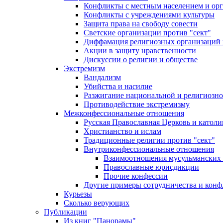
Конфликты с местным населением и ор
Конфликты с учреждениями культуры
Защита права на свободу совести
Светские организации против "сект"
Диффамация религиозных организаций
Акции в защиту нравственности
Дискуссии о религии и обществе
Экстремизм
Вандализм
Убийства и насилие
Разжигание национальной и религиозно
Противодействие экстремизму
Межконфессиональные отношения
Русская Православная Церковь и католи
Христианство и ислам
Традиционные религии против "сект"
Внутриконфессиональные отношения
Взаимоотношения мусульманских 
Православные юрисдикции
Прочие конфессии
Другие примеры сотрудничества и конф
Курьезы
Сколько верующих
Публикации
Из книг "Панорамы"