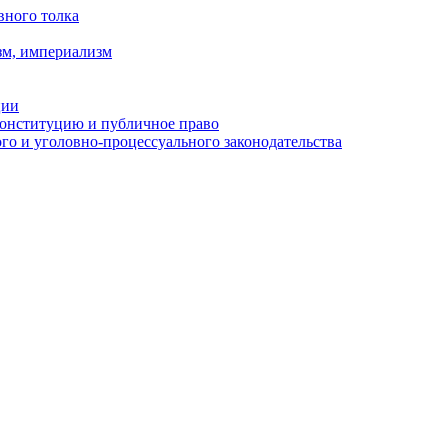
вного толка
зм, империализм
ции
Конституцию и публичное право
о и уголовно-процессуального законодательства