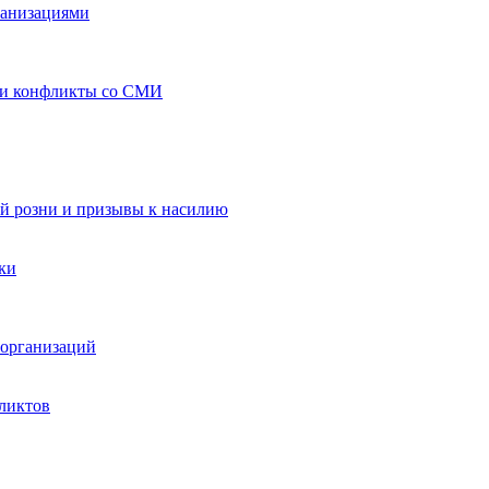
ганизациями
 и конфликты со СМИ
й розни и призывы к насилию
ки
организаций
ликтов