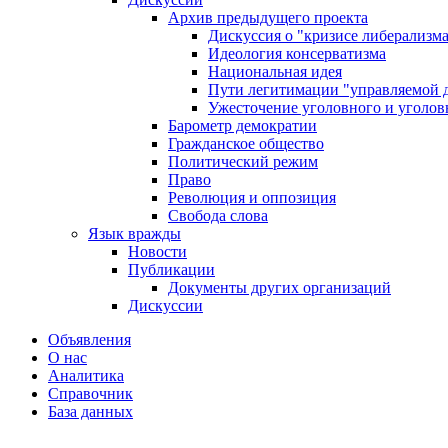
Архив предыдущего проекта
Дискуссия о "кризисе либерализм
Идеология консерватизма
Национальная идея
Пути легитимации "управляемой 
Ужесточение уголовного и уголов
Барометр демократии
Гражданское общество
Политический режим
Право
Революция и оппозиция
Свобода слова
Язык вражды
Новости
Публикации
Документы других организаций
Дискуссии
Объявления
О нас
Аналитика
Справочник
База данных