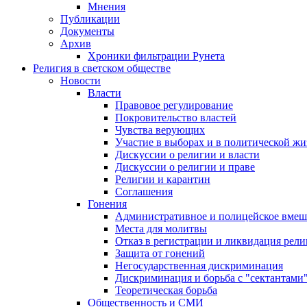
Мнения
Публикации
Документы
Архив
Хроники фильтрации Рунета
Религия в светском обществе
Новости
Власти
Правовое регулирование
Покровительство властей
Чувства верующих
Участие в выборах и в политической ж
Дискуссии о религии и власти
Дискуссии о религии и праве
Религии и карантин
Соглашения
Гонения
Административное и полицейское вмеш
Места для молитвы
Отказ в регистрации и ликвидация рел
Защита от гонений
Негосударственная дискриминация
Дискриминация и борьба с "сектантами
Теоретическая борьба
Общественность и СМИ