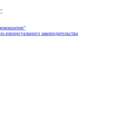
а"
демократии"
но-процесуального законодательства