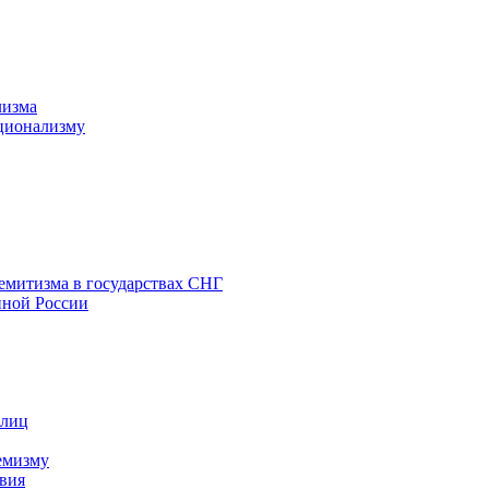
лизма
ционализму
емитизма в государствах СНГ
нной России
 лиц
емизму
вия