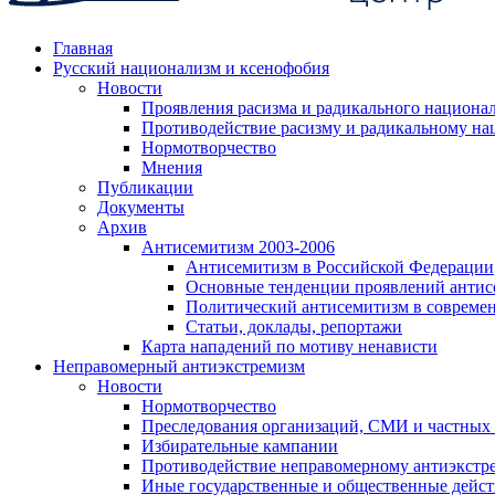
Главная
Русский национализм и ксенофобия
Новости
Проявления расизма и радикального национа
Противодействие расизму и радикальному на
Нормотворчество
Мнения
Публикации
Документы
Архив
Антисемитизм 2003-2006
Антисемитизм в Российской Федерации
Основные тенденции проявлений антис
Политический антисемитизм в совреме
Статьи, доклады, репортажи
Карта нападений по мотиву ненависти
Неправомерный антиэкстремизм
Новости
Нормотворчество
Преследования организаций, СМИ и частных
Избирательные кампании
Противодействие неправомерному антиэкстр
Иные государственные и общественные дейст