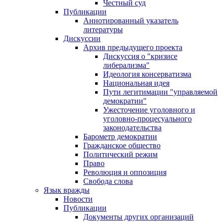
Честный суд
Публикации
Аннотированный указатель
литературы
Дискуссии
Архив предыдущего проекта
Дискуссия о "кризисе
либерализма"
Идеология консерватизма
Национальная идея
Пути легитимации "управляемой
демократии"
Ужесточение уголовного и
уголовно-процесуального
законодательства
Барометр демократии
Гражданское общество
Политический режим
Право
Революция и оппозиция
Свобода слова
Язык вражды
Новости
Публикации
Документы других организаций