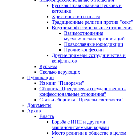
Русская Православная Церковь и
католики
Христианство и ислам
Традиционные религии против "сект"
Внутриконфессиональные отношения
Взаимоотношения
мусульманских организаций
Православные юрисдикции
Прочие конфессии
Другие примеры сотрудничества и
конфликтов
Курьезы
Сколько верующих
Публикации
Из книг "Панорамы"
Сборник "Преодолевая государственно -
конфессиональные отношения"
Статьи сборника "Пределы светскости"
Документы
Архив
Власть
Борьба с ИНН и другими
машиночитаемыми кодами
Место религии в обществе в целом