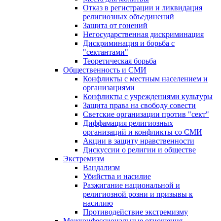
Отказ в регистрации и ликвидация
религиозных объединений
Защита от гонений
Негосударственная дискриминация
Дискриминация и борьба с
"сектантами"
Теоретическая борьба
Общественность и СМИ
Конфликты с местным населением и
организациями
Конфликты с учреждениями культуры
Защита права на свободу совести
Светские организации против "сект"
Диффамация религиозных
организаций и конфликты со СМИ
Акции в защиту нравственности
Дискуссии о религии и обществе
Экстремизм
Вандализм
Убийства и насилие
Разжигание национальной и
религиозной розни и призывы к
насилию
Противодействие экстремизму
Межконфессиональные отношения