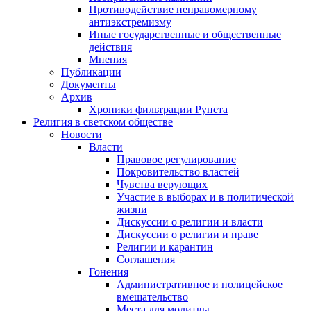
Противодействие неправомерному
антиэкстремизму
Иные государственные и общественные
действия
Мнения
Публикации
Документы
Архив
Хроники фильтрации Рунета
Религия в светском обществе
Новости
Власти
Правовое регулирование
Покровительство властей
Чувства верующих
Участие в выборах и в политической
жизни
Дискуссии о религии и власти
Дискуссии о религии и праве
Религии и карантин
Соглашения
Гонения
Административное и полицейское
вмешательство
Места для молитвы