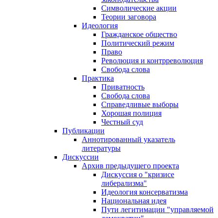
Символические акции
Теории заговора
Идеология
Гражданское общество
Политический режим
Право
Революция и контрреволюция
Свобода слова
Практика
Приватность
Свобода слова
Справедливые выборы
Хорошая полиция
Честный суд
Публикации
Аннотированный указатель
литературы
Дискуссии
Архив предыдущего проекта
Дискуссия о "кризисе
либерализма"
Идеология консерватизма
Национальная идея
Пути легитимации "управляемой