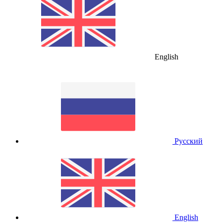
English
Русский
English