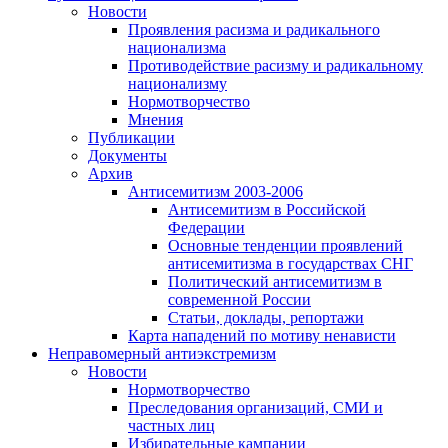
Новости
Проявления расизма и радикального
национализма
Противодействие расизму и радикальному
национализму
Нормотворчество
Мнения
Публикации
Документы
Архив
Антисемитизм 2003-2006
Антисемитизм в Российской
Федерации
Основные тенденции проявлений
антисемитизма в государствах СНГ
Политический антисемитизм в
современной России
Статьи, доклады, репортажи
Карта нападений по мотиву ненависти
Неправомерный антиэкстремизм
Новости
Нормотворчество
Преследования организаций, СМИ и
частных лиц
Избирательные кампании