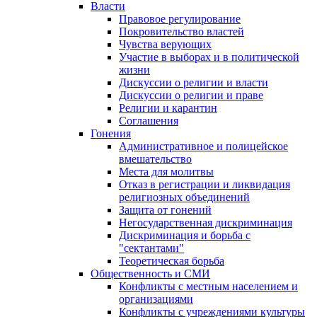
Власти
Правовое регулирование
Покровительство властей
Чувства верующих
Участие в выборах и в политической
жизни
Дискуссии о религии и власти
Дискуссии о религии и праве
Религии и карантин
Соглашения
Гонения
Административное и полицейское
вмешательство
Места для молитвы
Отказ в регистрации и ликвидация
религиозных объединений
Защита от гонений
Негосударственная дискриминация
Дискриминация и борьба с
"сектантами"
Теоретическая борьба
Общественность и СМИ
Конфликты с местным населением и
организациями
Конфликты с учреждениями культуры