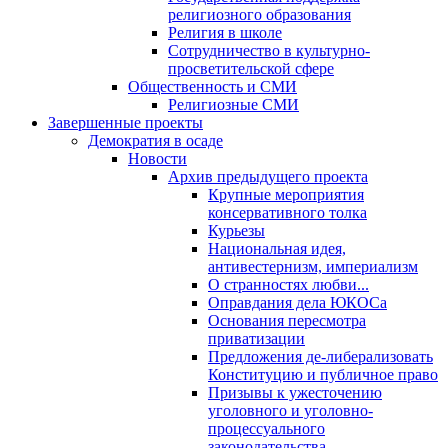
религиозного образования
Религия в школе
Сотрудничество в культурно-
просветительской сфере
Общественность и СМИ
Религиозные СМИ
Завершенные проекты
Демократия в осаде
Новости
Архив предыдущего проекта
Крупные мероприятия
консервативного толка
Курьезы
Национальная идея,
антивестернизм, империализм
О странностях любви...
Оправдания дела ЮКОСа
Основания пересмотра
приватизации
Предложения де-либерализовать
Конституцию и публичное право
Призывы к ужесточению
уголовного и уголовно-
процессуального
законодательства