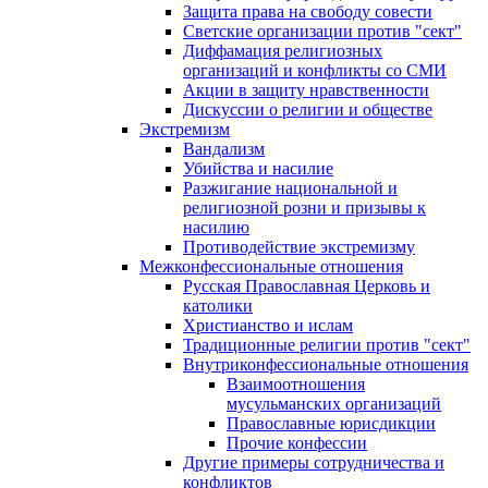
Защита права на свободу совести
Светские организации против "сект"
Диффамация религиозных
организаций и конфликты со СМИ
Акции в защиту нравственности
Дискуссии о религии и обществе
Экстремизм
Вандализм
Убийства и насилие
Разжигание национальной и
религиозной розни и призывы к
насилию
Противодействие экстремизму
Межконфессиональные отношения
Русская Православная Церковь и
католики
Христианство и ислам
Традиционные религии против "сект"
Внутриконфессиональные отношения
Взаимоотношения
мусульманских организаций
Православные юрисдикции
Прочие конфессии
Другие примеры сотрудничества и
конфликтов