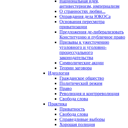
Национальная идея,
антивестернизм, империализм
О странностях любви...
Оправдания дела ЮКОСа
Основания пересмотра
приватизации
Предложения де-либерализовать
Конституцию и публичное право
Призывы к ужесточению
уголовного и уголовно-
процессуального
законодательства
Символические акции
Теории заговора
Идеология
Гражданское общество
Политический режим
Право
Революция и контрреволюция
Свобода слова
Практика
Приватность
Свобода слова
Справедливые выборы
Хорошая полиция