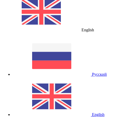
English
Русский
English