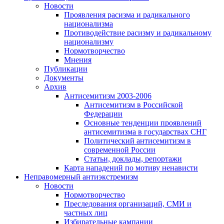
Новости
Проявления расизма и радикального
национализма
Противодействие расизму и радикальному
национализму
Нормотворчество
Мнения
Публикации
Документы
Архив
Антисемитизм 2003-2006
Антисемитизм в Российской
Федерации
Основные тенденции проявлений
антисемитизма в государствах СНГ
Политический антисемитизм в
современной России
Статьи, доклады, репортажи
Карта нападений по мотиву ненависти
Неправомерный антиэкстремизм
Новости
Нормотворчество
Преследования организаций, СМИ и
частных лиц
Избирательные кампании