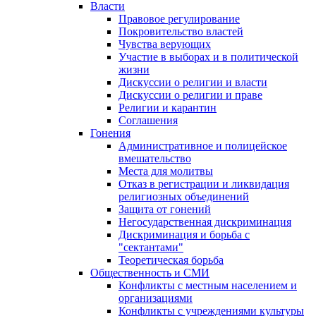
Власти
Правовое регулирование
Покровительство властей
Чувства верующих
Участие в выборах и в политической
жизни
Дискуссии о религии и власти
Дискуссии о религии и праве
Религии и карантин
Соглашения
Гонения
Административное и полицейское
вмешательство
Места для молитвы
Отказ в регистрации и ликвидация
религиозных объединений
Защита от гонений
Негосударственная дискриминация
Дискриминация и борьба с
"сектантами"
Теоретическая борьба
Общественность и СМИ
Конфликты с местным населением и
организациями
Конфликты с учреждениями культуры