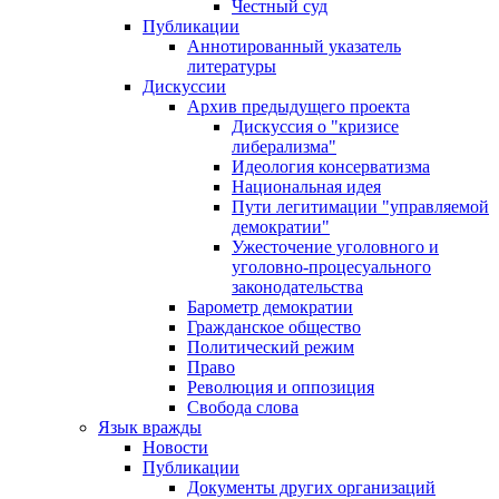
Честный суд
Публикации
Аннотированный указатель
литературы
Дискуссии
Архив предыдущего проекта
Дискуссия о "кризисе
либерализма"
Идеология консерватизма
Национальная идея
Пути легитимации "управляемой
демократии"
Ужесточение уголовного и
уголовно-процесуального
законодательства
Барометр демократии
Гражданское общество
Политический режим
Право
Революция и оппозиция
Свобода слова
Язык вражды
Новости
Публикации
Документы других организаций