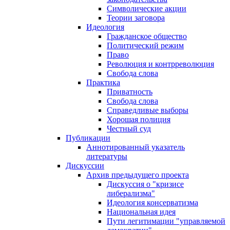
Символические акции
Теории заговора
Идеология
Гражданское общество
Политический режим
Право
Революция и контрреволюция
Свобода слова
Практика
Приватность
Свобода слова
Справедливые выборы
Хорошая полиция
Честный суд
Публикации
Аннотированный указатель
литературы
Дискуссии
Архив предыдущего проекта
Дискуссия о "кризисе
либерализма"
Идеология консерватизма
Национальная идея
Пути легитимации "управляемой