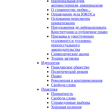
Национальная идея,
антивестернизм, империализм
О странностях любви...
Оправдания дела ЮКОСа
Основания пересмотра
приватизации
Предложения де-либерализовать
Конституцию и публичное право
Призывы к ужесточению
уголовного и уголовно-
процессуального
законодательства
Символические акции
Теории заговора
Идеология
Гражданское общество
Политический режим
Право
Революция и контрреволюция
Свобода слова
Практика
Приватность
Свобода слова
Справедливые выборы
Хорошая полиция