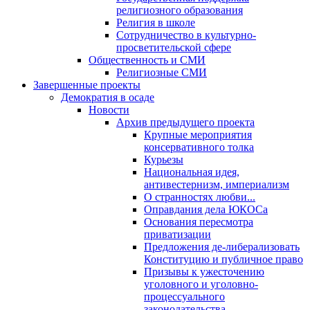
религиозного образования
Религия в школе
Сотрудничество в культурно-
просветительской сфере
Общественность и СМИ
Религиозные СМИ
Завершенные проекты
Демократия в осаде
Новости
Архив предыдущего проекта
Крупные мероприятия
консервативного толка
Курьезы
Национальная идея,
антивестернизм, империализм
О странностях любви...
Оправдания дела ЮКОСа
Основания пересмотра
приватизации
Предложения де-либерализовать
Конституцию и публичное право
Призывы к ужесточению
уголовного и уголовно-
процессуального
законодательства