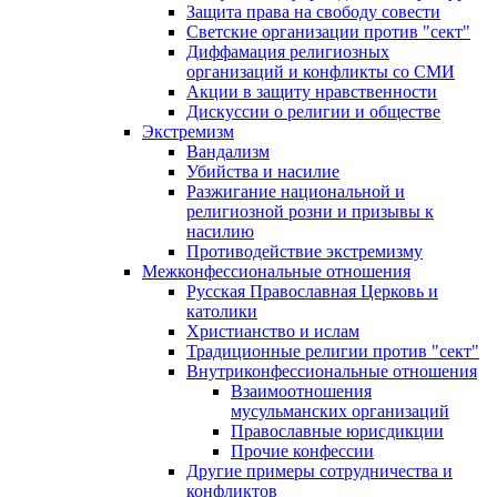
Защита права на свободу совести
Светские организации против "сект"
Диффамация религиозных
организаций и конфликты со СМИ
Акции в защиту нравственности
Дискуссии о религии и обществе
Экстремизм
Вандализм
Убийства и насилие
Разжигание национальной и
религиозной розни и призывы к
насилию
Противодействие экстремизму
Межконфессиональные отношения
Русская Православная Церковь и
католики
Христианство и ислам
Традиционные религии против "сект"
Внутриконфессиональные отношения
Взаимоотношения
мусульманских организаций
Православные юрисдикции
Прочие конфессии
Другие примеры сотрудничества и
конфликтов