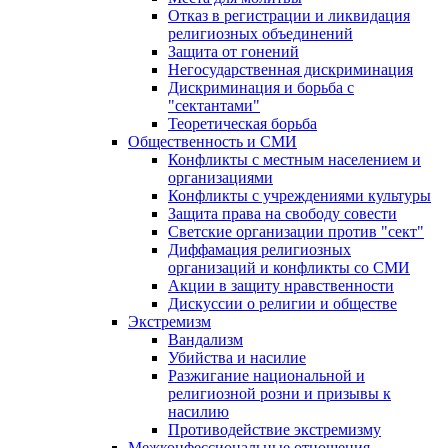
Отказ в регистрации и ликвидация
религиозных объединений
Защита от гонений
Негосударственная дискриминация
Дискриминация и борьба с
"сектантами"
Теоретическая борьба
Общественность и СМИ
Конфликты с местным населением и
организациями
Конфликты с учреждениями культуры
Защита права на свободу совести
Светские организации против "сект"
Диффамация религиозных
организаций и конфликты со СМИ
Акции в защиту нравственности
Дискуссии о религии и обществе
Экстремизм
Вандализм
Убийства и насилие
Разжигание национальной и
религиозной розни и призывы к
насилию
Противодействие экстремизму
Межконфессиональные отношения