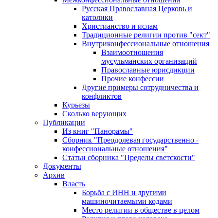
Русская Православная Церковь и
католики
Христианство и ислам
Традиционные религии против "сект"
Внутриконфессиональные отношения
Взаимоотношения
мусульманских организаций
Православные юрисдикции
Прочие конфессии
Другие примеры сотрудничества и
конфликтов
Курьезы
Сколько верующих
Публикации
Из книг "Панорамы"
Сборник "Преодолевая государственно -
конфессиональные отношения"
Статьи сборника "Пределы светскости"
Документы
Архив
Власть
Борьба с ИНН и другими
машиночитаемыми кодами
Место религии в обществе в целом