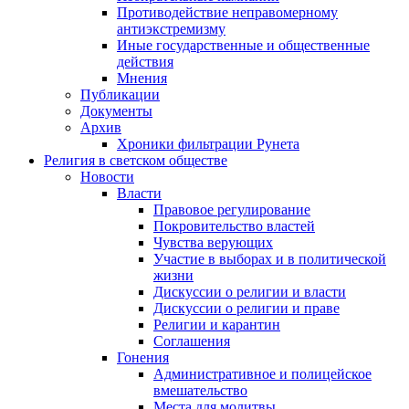
Противодействие неправомерному
антиэкстремизму
Иные государственные и общественные
действия
Мнения
Публикации
Документы
Архив
Хроники фильтрации Рунета
Религия в светском обществе
Новости
Власти
Правовое регулирование
Покровительство властей
Чувства верующих
Участие в выборах и в политической
жизни
Дискуссии о религии и власти
Дискуссии о религии и праве
Религии и карантин
Соглашения
Гонения
Административное и полицейское
вмешательство
Места для молитвы