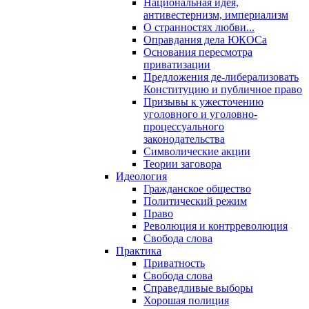
Национальная идея,
антивестернизм, империализм
О странностях любви...
Оправдания дела ЮКОСа
Основания пересмотра
приватизации
Предложения де-либерализовать
Конституцию и публичное право
Призывы к ужесточению
уголовного и уголовно-
процессуального
законодательства
Символические акции
Теории заговора
Идеология
Гражданское общество
Политический режим
Право
Революция и контрреволюция
Свобода слова
Практика
Приватность
Свобода слова
Справедливые выборы
Хорошая полиция