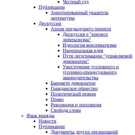
Честный суд
Публикации
Аннотированный указатель
литературы
Дискуссии
Архив предыдущего проекта
Дискуссия о "кризисе
либерализма"
Идеология консерватизма
Национальная идея
Пути легитимации "управляемой
демократии"
Ужесточение уголовного и
уголовно-процесуального
законодательства
Барометр демократии
Гражданское общество
Политический режим
Право
Революция и оппозиция
Свобода слова
Язык вражды
Новости
Публикации
Документы других организаций