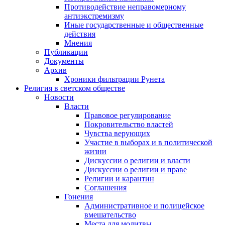
Противодействие неправомерному
антиэкстремизму
Иные государственные и общественные
действия
Мнения
Публикации
Документы
Архив
Хроники фильтрации Рунета
Религия в светском обществе
Новости
Власти
Правовое регулирование
Покровительство властей
Чувства верующих
Участие в выборах и в политической
жизни
Дискуссии о религии и власти
Дискуссии о религии и праве
Религии и карантин
Соглашения
Гонения
Административное и полицейское
вмешательство
Места для молитвы