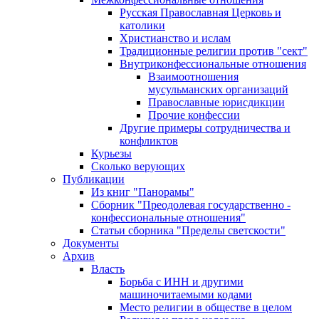
Русская Православная Церковь и
католики
Христианство и ислам
Традиционные религии против "сект"
Внутриконфессиональные отношения
Взаимоотношения
мусульманских организаций
Православные юрисдикции
Прочие конфессии
Другие примеры сотрудничества и
конфликтов
Курьезы
Сколько верующих
Публикации
Из книг "Панорамы"
Сборник "Преодолевая государственно -
конфессиональные отношения"
Статьи сборника "Пределы светскости"
Документы
Архив
Власть
Борьба с ИНН и другими
машиночитаемыми кодами
Место религии в обществе в целом