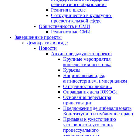
религиозного образования
Религия в школе
Сотрудничество в культурно-
просветительской сфере
Общественность и СМИ
Религиозные СМИ
Завершенные проекты
Демократия в осаде
Новости
Архив предыдущего проекта
Крупные мероприятия
консервативного толка
Курьезы
Национальная идея,
антивестернизм, империализм
О странностях любви...
Оправдания дела ЮКОСа
Основания пересмотра
приватизации
Предложения де-либерализовать
Конституцию и публичное право
Призывы к ужесточению
уголовного и уголовно-
процессуального
законодательства