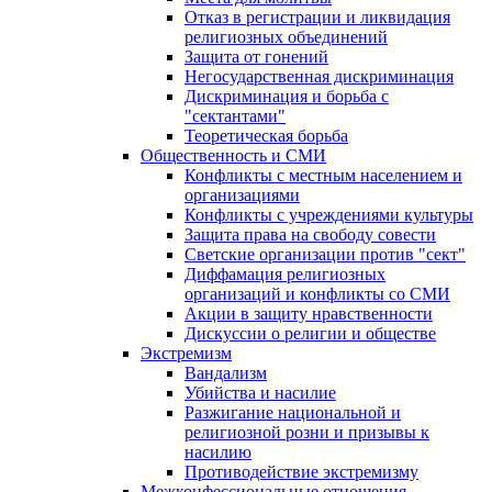
Отказ в регистрации и ликвидация
религиозных объединений
Защита от гонений
Негосударственная дискриминация
Дискриминация и борьба с
"сектантами"
Теоретическая борьба
Общественность и СМИ
Конфликты с местным населением и
организациями
Конфликты с учреждениями культуры
Защита права на свободу совести
Светские организации против "сект"
Диффамация религиозных
организаций и конфликты со СМИ
Акции в защиту нравственности
Дискуссии о религии и обществе
Экстремизм
Вандализм
Убийства и насилие
Разжигание национальной и
религиозной розни и призывы к
насилию
Противодействие экстремизму
Межконфессиональные отношения