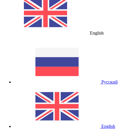
English
Русский
English