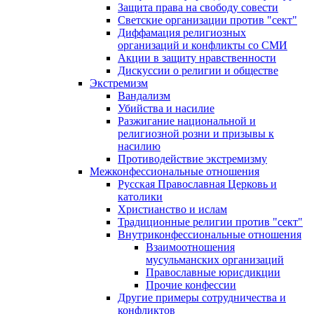
Защита права на свободу совести
Светские организации против "сект"
Диффамация религиозных
организаций и конфликты со СМИ
Акции в защиту нравственности
Дискуссии о религии и обществе
Экстремизм
Вандализм
Убийства и насилие
Разжигание национальной и
религиозной розни и призывы к
насилию
Противодействие экстремизму
Межконфессиональные отношения
Русская Православная Церковь и
католики
Христианство и ислам
Традиционные религии против "сект"
Внутриконфессиональные отношения
Взаимоотношения
мусульманских организаций
Православные юрисдикции
Прочие конфессии
Другие примеры сотрудничества и
конфликтов