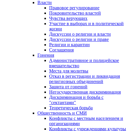
Власти
Правовое регулирование
Покровительство властей
Чувства верующих
Участие в выборах и в политической
жизни
Дискуссии о религии и власти
Дискуссии о религии и праве
Религии и карантин
Соглашения
Гонения
Административное и полицейское
вмешательство
Места для молитвы
Отказ в регистрации и ликвидация
религиозных объединений
Защита от гонений
Негосударственная дискриминация
Дискриминация и борьба с
"сектантами"
Теоретическая борьба
Общественность и СМИ
Конфликты с местным населением и
организациями
Конфликты с учреждениями культуры