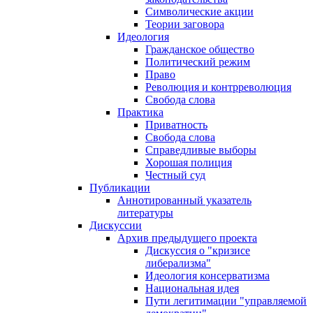
Символические акции
Теории заговора
Идеология
Гражданское общество
Политический режим
Право
Революция и контрреволюция
Свобода слова
Практика
Приватность
Свобода слова
Справедливые выборы
Хорошая полиция
Честный суд
Публикации
Аннотированный указатель
литературы
Дискуссии
Архив предыдущего проекта
Дискуссия о "кризисе
либерализма"
Идеология консерватизма
Национальная идея
Пути легитимации "управляемой