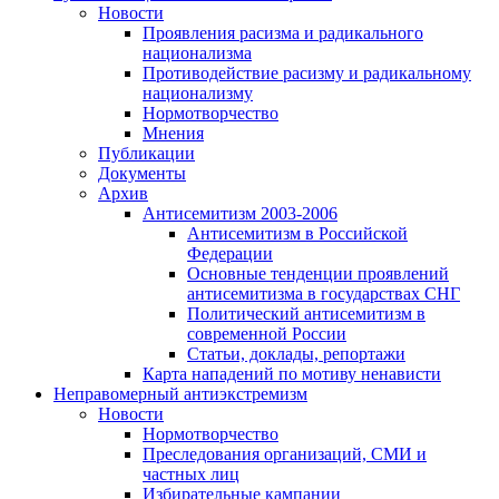
Новости
Проявления расизма и радикального
национализма
Противодействие расизму и радикальному
национализму
Нормотворчество
Мнения
Публикации
Документы
Архив
Антисемитизм 2003-2006
Антисемитизм в Российской
Федерации
Основные тенденции проявлений
антисемитизма в государствах СНГ
Политический антисемитизм в
современной России
Статьи, доклады, репортажи
Карта нападений по мотиву ненависти
Неправомерный антиэкстремизм
Новости
Нормотворчество
Преследования организаций, СМИ и
частных лиц
Избирательные кампании