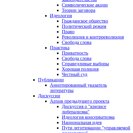
Символические акции
Теории заговора
Идеология
Гражданское общество
Политический режим
Право
Революция и контрреволюция
Свобода слова
Практика
Приватность
Свобода слова
Справедливые выборы
Хорошая полиция
Честный суд
Публикации
Аннотированный указатель
литературы
Дискуссии
Архив предыдущего проекта
Дискуссия о "кризисе
либерализма"
Идеология консерватизма
Национальная идея
Пути легитимации "управляемой