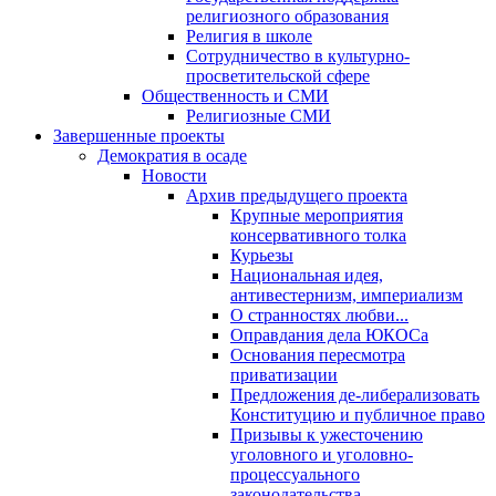
религиозного образования
Религия в школе
Сотрудничество в культурно-
просветительской сфере
Общественность и СМИ
Религиозные СМИ
Завершенные проекты
Демократия в осаде
Новости
Архив предыдущего проекта
Крупные мероприятия
консервативного толка
Курьезы
Национальная идея,
антивестернизм, империализм
О странностях любви...
Оправдания дела ЮКОСа
Основания пересмотра
приватизации
Предложения де-либерализовать
Конституцию и публичное право
Призывы к ужесточению
уголовного и уголовно-
процессуального
законодательства