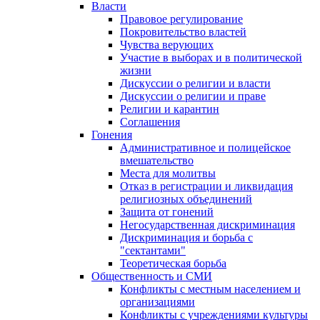
Власти
Правовое регулирование
Покровительство властей
Чувства верующих
Участие в выборах и в политической
жизни
Дискуссии о религии и власти
Дискуссии о религии и праве
Религии и карантин
Соглашения
Гонения
Административное и полицейское
вмешательство
Места для молитвы
Отказ в регистрации и ликвидация
религиозных объединений
Защита от гонений
Негосударственная дискриминация
Дискриминация и борьба с
"сектантами"
Теоретическая борьба
Общественность и СМИ
Конфликты с местным населением и
организациями
Конфликты с учреждениями культуры