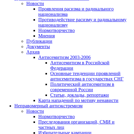
Новости
Проявления расизма и радикального
национализма
Противодействие расизму и радикальному
национализму
Нормотворчество
Мнения
Публикации
Документы
Архив
Антисемитизм 2003-2006
Антисемитизм в Российской
Федерации
Основные тенденции проявлений
антисемитизма в государствах СНГ
Политический антисемитизм в
современной России
Статьи, доклады, репортажи
Карта нападений по мотиву ненависти
Неправомерный антиэкстремизм
Новости
Нормотворчество
Преследования организаций, СМИ и
частных лиц
Избирательные кампании