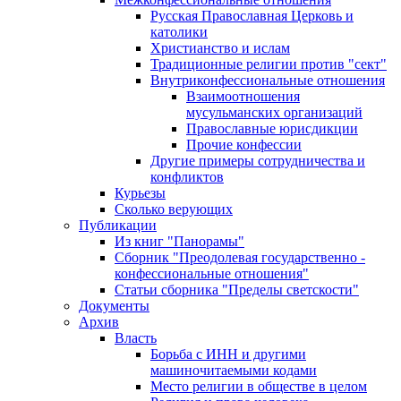
Русская Православная Церковь и
католики
Христианство и ислам
Традиционные религии против "сект"
Внутриконфессиональные отношения
Взаимоотношения
мусульманских организаций
Православные юрисдикции
Прочие конфессии
Другие примеры сотрудничества и
конфликтов
Курьезы
Сколько верующих
Публикации
Из книг "Панорамы"
Сборник "Преодолевая государственно -
конфессиональные отношения"
Статьи сборника "Пределы светскости"
Документы
Архив
Власть
Борьба с ИНН и другими
машиночитаемыми кодами
Место религии в обществе в целом