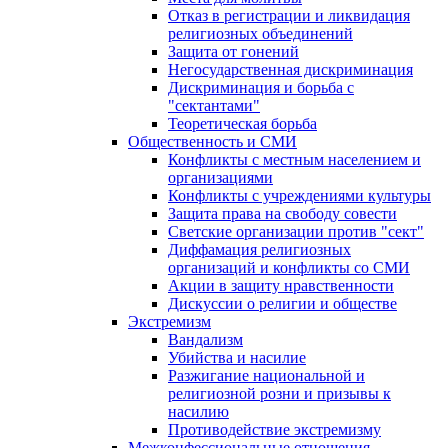
Отказ в регистрации и ликвидация
религиозных объединений
Защита от гонений
Негосударственная дискриминация
Дискриминация и борьба с
"сектантами"
Теоретическая борьба
Общественность и СМИ
Конфликты с местным населением и
организациями
Конфликты с учреждениями культуры
Защита права на свободу совести
Светские организации против "сект"
Диффамация религиозных
организаций и конфликты со СМИ
Акции в защиту нравственности
Дискуссии о религии и обществе
Экстремизм
Вандализм
Убийства и насилие
Разжигание национальной и
религиозной розни и призывы к
насилию
Противодействие экстремизму
Межконфессиональные отношения