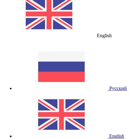
English
Русский
English