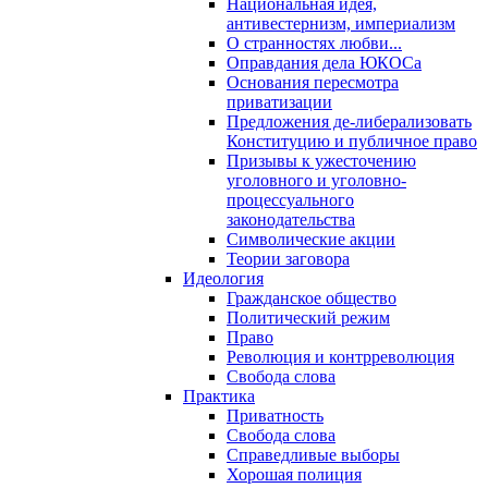
Национальная идея,
антивестернизм, империализм
О странностях любви...
Оправдания дела ЮКОСа
Основания пересмотра
приватизации
Предложения де-либерализовать
Конституцию и публичное право
Призывы к ужесточению
уголовного и уголовно-
процессуального
законодательства
Символические акции
Теории заговора
Идеология
Гражданское общество
Политический режим
Право
Революция и контрреволюция
Свобода слова
Практика
Приватность
Свобода слова
Справедливые выборы
Хорошая полиция