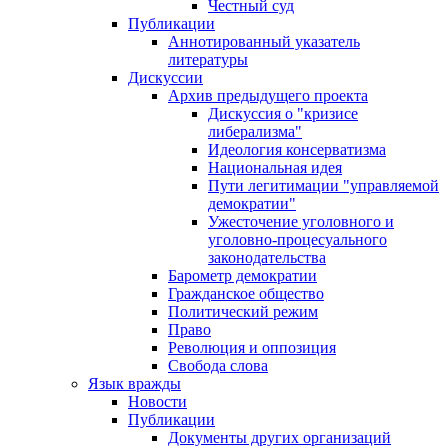
Честный суд
Публикации
Аннотированный указатель
литературы
Дискуссии
Архив предыдущего проекта
Дискуссия о "кризисе
либерализма"
Идеология консерватизма
Национальная идея
Пути легитимации "управляемой
демократии"
Ужесточение уголовного и
уголовно-процесуального
законодательства
Барометр демократии
Гражданское общество
Политический режим
Право
Революция и оппозиция
Свобода слова
Язык вражды
Новости
Публикации
Документы других организаций