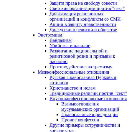
Защита права на свободу совести
Светские организации против "сект"
Диффамация религиозных
организаций и конфликты со СМИ
Акции в защиту нравственности
Дискуссии о религии и обществе
Экстремизм
Вандализм
Убийства и насилие
Разжигание национальной и
религиозной розни и призывы к
насилию
Противодействие экстремизму
Межконфессиональные отношения
Русская Православная Церковь и
католики
Христианство и ислам
Традиционные религии против "сект"
Внутриконфессиональные отношения
Взаимоотношения
мусульманских организаций
Православные юрисдикции
Прочие конфессии
Другие примеры сотрудничества и
конфликтов