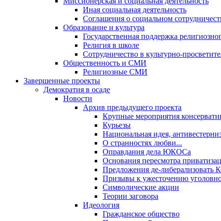
Миссионерская и социальная деятельность
Иная социальная деятельность
Соглашения о социальном сотрудничест
Образование и культура
Государственная поддержка религиозно
Религия в школе
Сотрудничество в культурно-просветите
Общественность и СМИ
Религиозные СМИ
Завершенные проекты
Демократия в осаде
Новости
Архив предыдущего проекта
Крупные мероприятия консервати
Курьезы
Национальная идея, антивестерни
О странностях любви...
Оправдания дела ЮКОСа
Основания пересмотра приватиза
Предложения де-либерализовать 
Призывы к ужесточению уголовног
Символические акции
Теории заговора
Идеология
Гражданское общество