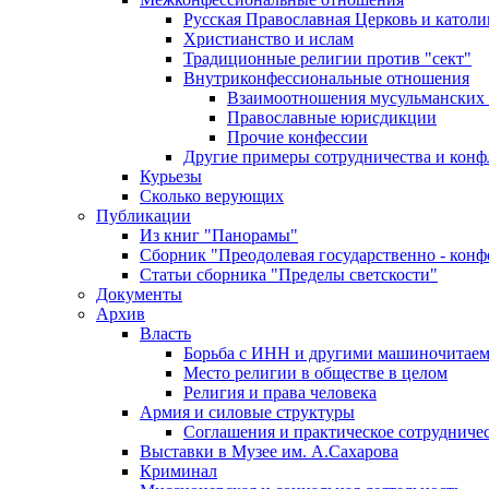
Русская Православная Церковь и католи
Христианство и ислам
Традиционные религии против "сект"
Внутриконфессиональные отношения
Взаимоотношения мусульманских 
Православные юрисдикции
Прочие конфессии
Другие примеры сотрудничества и конф
Курьезы
Сколько верующих
Публикации
Из книг "Панорамы"
Сборник "Преодолевая государственно - кон
Статьи сборника "Пределы светскости"
Документы
Архив
Власть
Борьба с ИНН и другими машиночитае
Место религии в обществе в целом
Религия и права человека
Армия и силовые структуры
Соглашения и практическое сотрудниче
Выставки в Музее им. А.Сахарова
Криминал