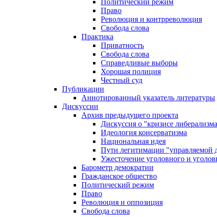
Политический режим
Право
Революция и контрреволюция
Свобода слова
Практика
Приватность
Свобода слова
Справедливые выборы
Хорошая полиция
Честный суд
Публикации
Аннотированный указатель литературы
Дискуссии
Архив предыдущего проекта
Дискуссия о "кризисе либерализм
Идеология консерватизма
Национальная идея
Пути легитимации "управляемой 
Ужесточение уголовного и уголов
Барометр демократии
Гражданское общество
Политический режим
Право
Революция и оппозиция
Свобода слова