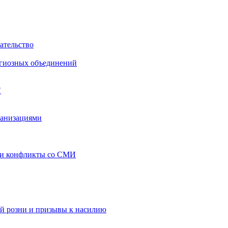
ательство
игиозных объединений
"
ганизациями
 и конфликты со СМИ
й розни и призывы к насилию