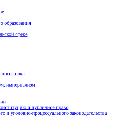
ве
го образования
льской сфере
вного толка
зм, империализм
ции
Конституцию и публичное право
о и уголовно-процессуального законодательства