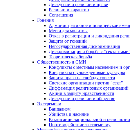
Дискуссии о религии и праве
Религии и карантин
Соглашения
Гонения
Административное и полицейское вмеш
Места для молитвы
Отказ в регистрации и ликвидация рел
Защита от гонений
Негосударственная дискриминация
Дискриминация и борьба с "сектантами
Теоретическая борьба
Общественность и СМИ
Конфликты с местным населением и ор
Конфликты с учреждениями культуры
Защита права на свободу совести
Светские организации против "сект"
Диффамация религиозных организаций
Акции в защиту нравственности
Дискуссии о религии и обществе
Экстремизм
Вандализм
Убийства и насилие
Разжигание национальной и религиозно
Противодействие экстремизму
Межконфессиональные отношения