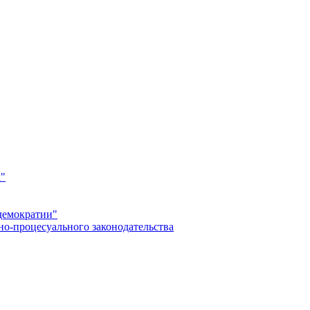
а"
демократии"
но-процесуального законодательства