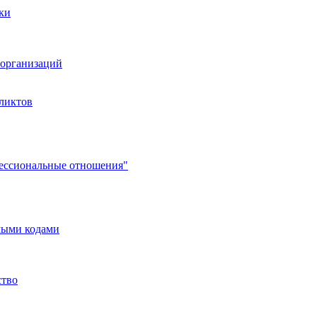
ки
организаций
ликтов
фессиональные отношения"
мыми кодами
ство