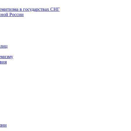
емитизма в государствах СНГ
нной России
 лиц
емизму
вия
изни