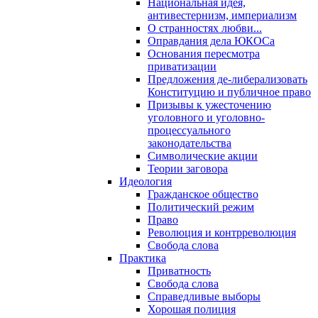
Национальная идея,
антивестернизм, империализм
О странностях любви...
Оправдания дела ЮКОСа
Основания пересмотра
приватизации
Предложения де-либерализовать
Конституцию и публичное право
Призывы к ужесточению
уголовного и уголовно-
процессуального
законодательства
Символические акции
Теории заговора
Идеология
Гражданское общество
Политический режим
Право
Революция и контрреволюция
Свобода слова
Практика
Приватность
Свобода слова
Справедливые выборы
Хорошая полиция