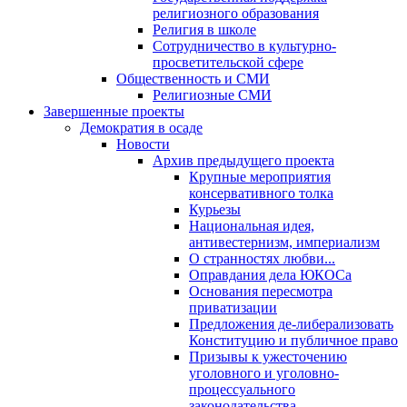
религиозного образования
Религия в школе
Сотрудничество в культурно-
просветительской сфере
Общественность и СМИ
Религиозные СМИ
Завершенные проекты
Демократия в осаде
Новости
Архив предыдущего проекта
Крупные мероприятия
консервативного толка
Курьезы
Национальная идея,
антивестернизм, империализм
О странностях любви...
Оправдания дела ЮКОСа
Основания пересмотра
приватизации
Предложения де-либерализовать
Конституцию и публичное право
Призывы к ужесточению
уголовного и уголовно-
процессуального
законодательства