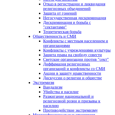
Отказ в регистрации и ликвидация
религиозных объединений
Защита от гонений
Негосударственная дискриминация
Дискриминация и борьба с
"сектантами"
Теоретическая борьба
Общественность и СМИ
Конфликты с местным населением и
организациями
Конфликты с учреждениями культуры
Защита права на свободу совести
Светские организации против "сект"
Диффамация религиозных
организаций и конфликты со СМИ
Акции в защиту нравственности
Дискуссии о религии и обществе
Экстремизм
Вандализм
Убийства и насилие
Разжигание национальной и
религиозной розни и призывы к
насилию
Противодействие экстремизму
Межконфессиональные отношения