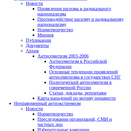
Новости
Проявления расизма и радикального
национализма
Противодействие расизму и радикальному
национализму
Нормотворчество
Мнения
Публикации
Документы
Архив
Антисемитизм 2003-2006
Антисемитизм в Российской
Федерации
Основные тенденции проявлений
антисемитизма в государствах СНГ
Политический антисемитизм в
современной России
Статьи, доклады, репортажи
Карта нападений по мотиву ненависти
Неправомерный антиэкстремизм
Новости
Нормотворчество
Преследования организаций, СМИ и
частных лиц
Избирательные кампании