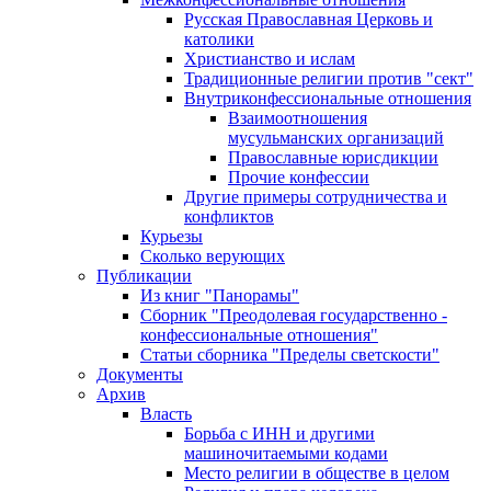
Русская Православная Церковь и
католики
Христианство и ислам
Традиционные религии против "сект"
Внутриконфессиональные отношения
Взаимоотношения
мусульманских организаций
Православные юрисдикции
Прочие конфессии
Другие примеры сотрудничества и
конфликтов
Курьезы
Сколько верующих
Публикации
Из книг "Панорамы"
Сборник "Преодолевая государственно -
конфессиональные отношения"
Статьи сборника "Пределы светскости"
Документы
Архив
Власть
Борьба с ИНН и другими
машиночитаемыми кодами
Место религии в обществе в целом