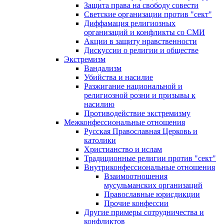
Защита права на свободу совести
Светские организации против "сект"
Диффамация религиозных
организаций и конфликты со СМИ
Акции в защиту нравственности
Дискуссии о религии и обществе
Экстремизм
Вандализм
Убийства и насилие
Разжигание национальной и
религиозной розни и призывы к
насилию
Противодействие экстремизму
Межконфессиональные отношения
Русская Православная Церковь и
католики
Христианство и ислам
Традиционные религии против "сект"
Внутриконфессиональные отношения
Взаимоотношения
мусульманских организаций
Православные юрисдикции
Прочие конфессии
Другие примеры сотрудничества и
конфликтов