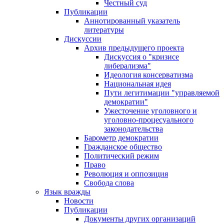
Честный суд
Публикации
Аннотированный указатель
литературы
Дискуссии
Архив предыдущего проекта
Дискуссия о "кризисе
либерализма"
Идеология консерватизма
Национальная идея
Пути легитимации "управляемой
демократии"
Ужесточение уголовного и
уголовно-процесуального
законодательства
Барометр демократии
Гражданское общество
Политический режим
Право
Революция и оппозиция
Свобода слова
Язык вражды
Новости
Публикации
Документы других организаций