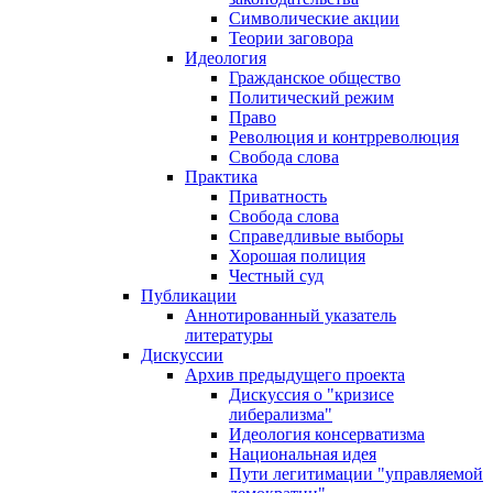
Символические акции
Теории заговора
Идеология
Гражданское общество
Политический режим
Право
Революция и контрреволюция
Свобода слова
Практика
Приватность
Свобода слова
Справедливые выборы
Хорошая полиция
Честный суд
Публикации
Аннотированный указатель
литературы
Дискуссии
Архив предыдущего проекта
Дискуссия о "кризисе
либерализма"
Идеология консерватизма
Национальная идея
Пути легитимации "управляемой