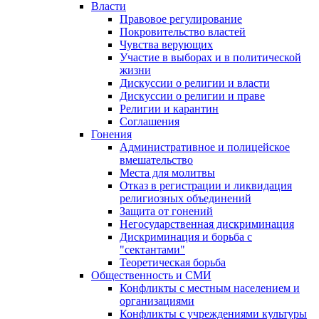
Власти
Правовое регулирование
Покровительство властей
Чувства верующих
Участие в выборах и в политической
жизни
Дискуссии о религии и власти
Дискуссии о религии и праве
Религии и карантин
Соглашения
Гонения
Административное и полицейское
вмешательство
Места для молитвы
Отказ в регистрации и ликвидация
религиозных объединений
Защита от гонений
Негосударственная дискриминация
Дискриминация и борьба с
"сектантами"
Теоретическая борьба
Общественность и СМИ
Конфликты с местным населением и
организациями
Конфликты с учреждениями культуры