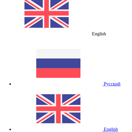
English
Русский
English