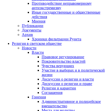
Противодействие неправомерному
антиэкстремизму
Иные государственные и общественные
действия
Мнения
Публикации
Документы
Архив
Хроники фильтрации Рунета
Религия в светском обществе
Новости
Власти
Правовое регулирование
Покровительство властей
Чувства верующих
Участие в выборах и в политической
жизни
Дискуссии о религии и власти
Дискуссии о религии и праве
Религии и карантин
Соглашения
Гонения
Административное и полицейское
вмешательство
Места для молитвы