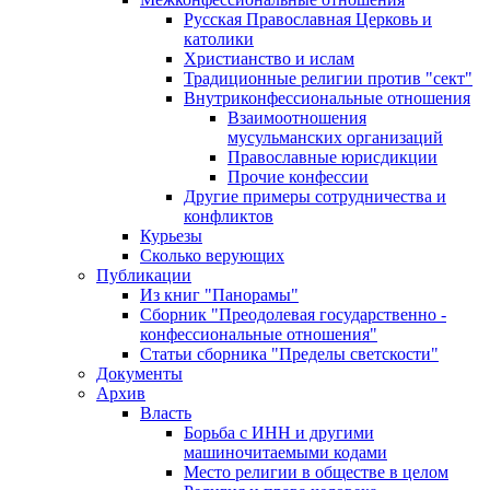
Русская Православная Церковь и
католики
Христианство и ислам
Традиционные религии против "сект"
Внутриконфессиональные отношения
Взаимоотношения
мусульманских организаций
Православные юрисдикции
Прочие конфессии
Другие примеры сотрудничества и
конфликтов
Курьезы
Сколько верующих
Публикации
Из книг "Панорамы"
Сборник "Преодолевая государственно -
конфессиональные отношения"
Статьи сборника "Пределы светскости"
Документы
Архив
Власть
Борьба с ИНН и другими
машиночитаемыми кодами
Место религии в обществе в целом