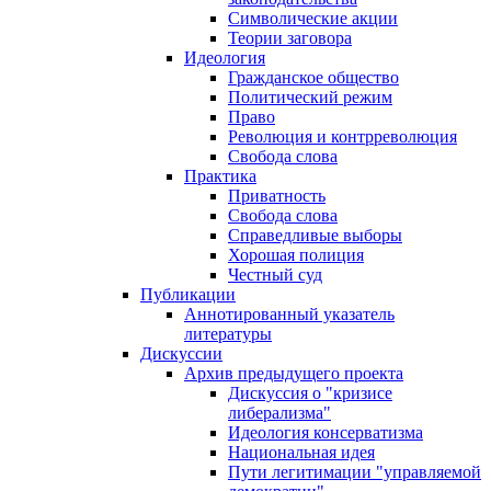
Символические акции
Теории заговора
Идеология
Гражданское общество
Политический режим
Право
Революция и контрреволюция
Свобода слова
Практика
Приватность
Свобода слова
Справедливые выборы
Хорошая полиция
Честный суд
Публикации
Аннотированный указатель
литературы
Дискуссии
Архив предыдущего проекта
Дискуссия о "кризисе
либерализма"
Идеология консерватизма
Национальная идея
Пути легитимации "управляемой