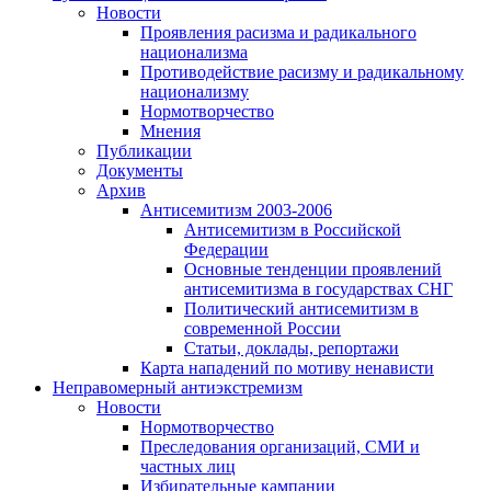
Новости
Проявления расизма и радикального
национализма
Противодействие расизму и радикальному
национализму
Нормотворчество
Мнения
Публикации
Документы
Архив
Антисемитизм 2003-2006
Антисемитизм в Российской
Федерации
Основные тенденции проявлений
антисемитизма в государствах СНГ
Политический антисемитизм в
современной России
Статьи, доклады, репортажи
Карта нападений по мотиву ненависти
Неправомерный антиэкстремизм
Новости
Нормотворчество
Преследования организаций, СМИ и
частных лиц
Избирательные кампании