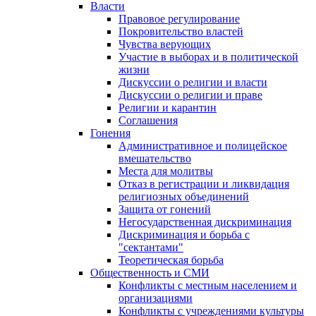
Власти
Правовое регулирование
Покровительство властей
Чувства верующих
Участие в выборах и в политической
жизни
Дискуссии о религии и власти
Дискуссии о религии и праве
Религии и карантин
Соглашения
Гонения
Административное и полицейское
вмешательство
Места для молитвы
Отказ в регистрации и ликвидация
религиозных объединений
Защита от гонений
Негосударственная дискриминация
Дискриминация и борьба с
"сектантами"
Теоретическая борьба
Общественность и СМИ
Конфликты с местным населением и
организациями
Конфликты с учреждениями культуры