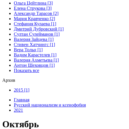
Ольга Цейтлина [3]
Елена Струкова [3]
Александр Тарасов [2]
Мария Кравченко [2]
Стефания Кулаева [1]
Дмитрий Дубровский [1]
Султан Сулейманов [1]
Валерия Зайцева [1]
Стивен Хатчингс [1]
Верa Тольц [1]
Вадим Карастелев [1]
Валерия Ахметьева [1]
Антон Шеховцов [1]
Показать все
Архив
2015 [1]
Главная
Русский национализм и ксенофобия
2021
Октябрь