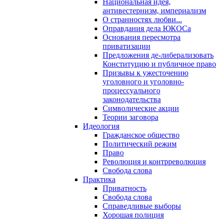
Национальная идея,
антивестернизм, империализм
О странностях любви...
Оправдания дела ЮКОСа
Основания пересмотра
приватизации
Предложения де-либерализовать
Конституцию и публичное право
Призывы к ужесточению
уголовного и уголовно-
процессуального
законодательства
Символические акции
Теории заговора
Идеология
Гражданское общество
Политический режим
Право
Революция и контрреволюция
Свобода слова
Практика
Приватность
Свобода слова
Справедливые выборы
Хорошая полиция