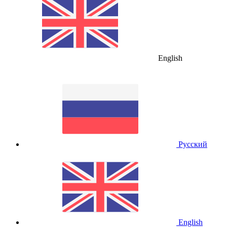
English
Русский
English