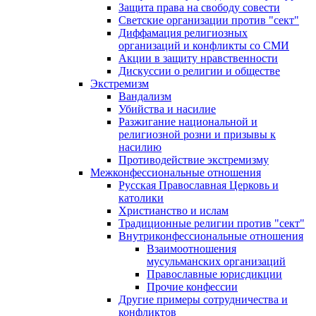
Защита права на свободу совести
Светские организации против "сект"
Диффамация религиозных
организаций и конфликты со СМИ
Акции в защиту нравственности
Дискуссии о религии и обществе
Экстремизм
Вандализм
Убийства и насилие
Разжигание национальной и
религиозной розни и призывы к
насилию
Противодействие экстремизму
Межконфессиональные отношения
Русская Православная Церковь и
католики
Христианство и ислам
Традиционные религии против "сект"
Внутриконфессиональные отношения
Взаимоотношения
мусульманских организаций
Православные юрисдикции
Прочие конфессии
Другие примеры сотрудничества и
конфликтов