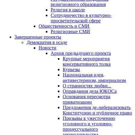
религиозного образования
Религия в школе
Сотрудничество в культурно-
просветительской сфере
Общественность и СМИ
Религиозные СМИ
Завершенные проекты
Демократия в осаде
Новости
Архив предыдущего проекта
Крупные мероприятия
консервативного толка
Курьезы
Национальная идея,
антивестернизм, империализм
О странностях любви...
Оправдания дела ЮКОСа
Основания пересмотра
приватизации
Предложения де-либерализовать
Конституцию и публичное право
Призывы к ужесточению
уголовного и уголовно-
процессуального
законодательства