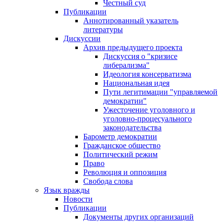
Честный суд
Публикации
Аннотированный указатель
литературы
Дискуссии
Архив предыдущего проекта
Дискуссия о "кризисе
либерализма"
Идеология консерватизма
Национальная идея
Пути легитимации "управляемой
демократии"
Ужесточение уголовного и
уголовно-процесуального
законодательства
Барометр демократии
Гражданское общество
Политический режим
Право
Революция и оппозиция
Свобода слова
Язык вражды
Новости
Публикации
Документы других организаций