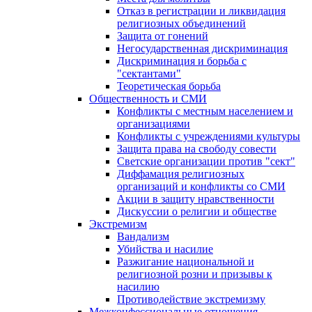
Отказ в регистрации и ликвидация
религиозных объединений
Защита от гонений
Негосударственная дискриминация
Дискриминация и борьба с
"сектантами"
Теоретическая борьба
Общественность и СМИ
Конфликты с местным населением и
организациями
Конфликты с учреждениями культуры
Защита права на свободу совести
Светские организации против "сект"
Диффамация религиозных
организаций и конфликты со СМИ
Акции в защиту нравственности
Дискуссии о религии и обществе
Экстремизм
Вандализм
Убийства и насилие
Разжигание национальной и
религиозной розни и призывы к
насилию
Противодействие экстремизму
Межконфессиональные отношения