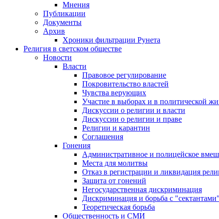
Мнения
Публикации
Документы
Архив
Хроники фильтрации Рунета
Религия в светском обществе
Новости
Власти
Правовое регулирование
Покровительство властей
Чувства верующих
Участие в выборах и в политической ж
Дискуссии о религии и власти
Дискуссии о религии и праве
Религии и карантин
Соглашения
Гонения
Административное и полицейское вмеш
Места для молитвы
Отказ в регистрации и ликвидация рел
Защита от гонений
Негосударственная дискриминация
Дискриминация и борьба с "сектантами
Теоретическая борьба
Общественность и СМИ