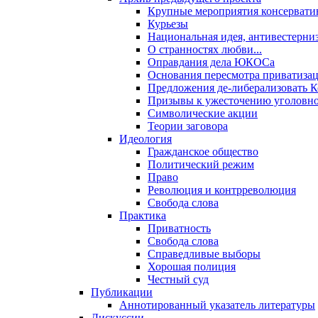
Крупные мероприятия консервати
Курьезы
Национальная идея, антивестерни
О странностях любви...
Оправдания дела ЮКОСа
Основания пересмотра приватиза
Предложения де-либерализовать 
Призывы к ужесточению уголовног
Символические акции
Теории заговора
Идеология
Гражданское общество
Политический режим
Право
Революция и контрреволюция
Свобода слова
Практика
Приватность
Свобода слова
Справедливые выборы
Хорошая полиция
Честный суд
Публикации
Аннотированный указатель литературы
Дискуссии