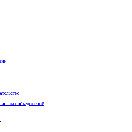
изни
ательство
игиозных объединений
"