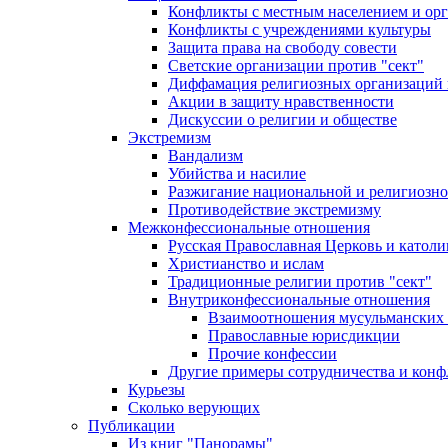
Конфликты с местным населением и ор
Конфликты с учреждениями культуры
Защита права на свободу совести
Светские организации против "сект"
Диффамация религиозных организаций
Акции в защиту нравственности
Дискуссии о религии и обществе
Экстремизм
Вандализм
Убийства и насилие
Разжигание национальной и религиозно
Противодействие экстремизму
Межконфессиональные отношения
Русская Православная Церковь и католи
Христианство и ислам
Традиционные религии против "сект"
Внутриконфессиональные отношения
Взаимоотношения мусульманских 
Православные юрисдикции
Прочие конфессии
Другие примеры сотрудничества и конф
Курьезы
Сколько верующих
Публикации
Из книг "Панорамы"