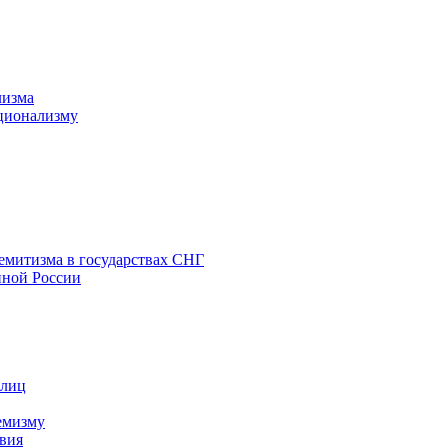
лизма
ционализму
емитизма в государствах СНГ
нной России
 лиц
емизму
вия