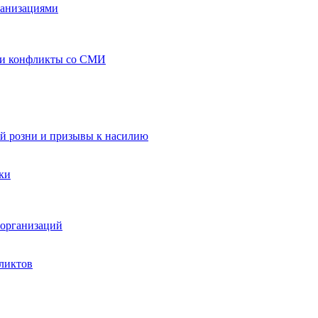
ганизациями
 и конфликты со СМИ
й розни и призывы к насилию
ки
организаций
ликтов