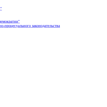
а"
демократии"
но-процесуального законодательства