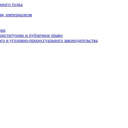
вного толка
зм, империализм
ции
Конституцию и публичное право
о и уголовно-процессуального законодательства