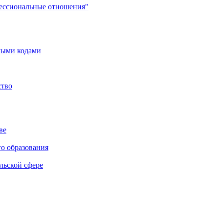
фессиональные отношения"
мыми кодами
ство
ве
го образования
льской сфере