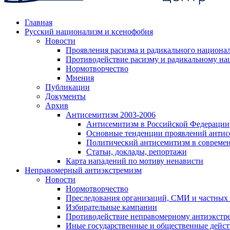
Главная
Русский национализм и ксенофобия
Новости
Проявления расизма и радикального национа
Противодействие расизму и радикальному на
Нормотворчество
Мнения
Публикации
Документы
Архив
Антисемитизм 2003-2006
Антисемитизм в Российской Федерации
Основные тенденции проявлений антис
Политический антисемитизм в совреме
Статьи, доклады, репортажи
Карта нападений по мотиву ненависти
Неправомерный антиэкстремизм
Новости
Нормотворчество
Преследования организаций, СМИ и частных
Избирательные кампании
Противодействие неправомерному антиэкстр
Иные государственные и общественные дейст