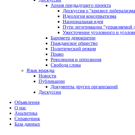
Архив предыдущего проекта
Дискуссия о "кризисе либерализм
Идеология консерватизма
Национальная идея
Пути легитимации "управляемой 
Ужесточение уголовного и уголов
Барометр демократии
Гражданское общество
Политический режим
Право
Революция и оппозиция
Свобода слова
Язык вражды
Новости
Публикации
Документы других организаций
Дискуссии
Объявления
О нас
Аналитика
Справочник
База данных