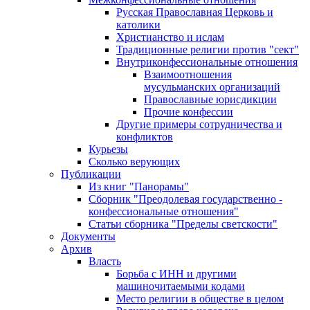
Русская Православная Церковь и
католики
Христианство и ислам
Традиционные религии против "сект"
Внутриконфессиональные отношения
Взаимоотношения
мусульманских организаций
Православные юрисдикции
Прочие конфессии
Другие примеры сотрудничества и
конфликтов
Курьезы
Сколько верующих
Публикации
Из книг "Панорамы"
Сборник "Преодолевая государственно -
конфессиональные отношения"
Статьи сборника "Пределы светскости"
Документы
Архив
Власть
Борьба с ИНН и другими
машиночитаемыми кодами
Место религии в обществе в целом