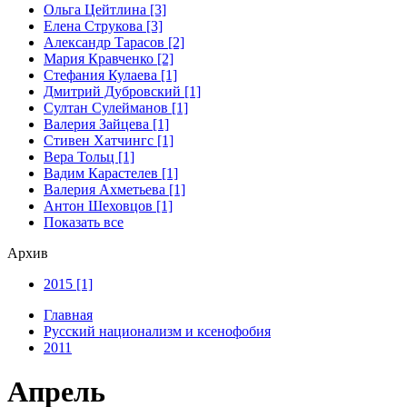
Ольга Цейтлина [3]
Елена Струкова [3]
Александр Тарасов [2]
Мария Кравченко [2]
Стефания Кулаева [1]
Дмитрий Дубровский [1]
Султан Сулейманов [1]
Валерия Зайцева [1]
Стивен Хатчингс [1]
Верa Тольц [1]
Вадим Карастелев [1]
Валерия Ахметьева [1]
Антон Шеховцов [1]
Показать все
Архив
2015 [1]
Главная
Русский национализм и ксенофобия
2011
Апрель