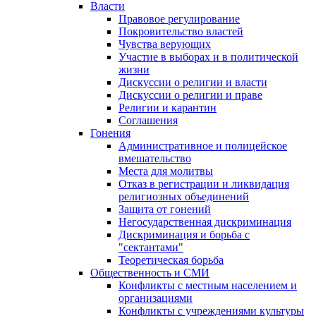
Власти
Правовое регулирование
Покровительство властей
Чувства верующих
Участие в выборах и в политической
жизни
Дискуссии о религии и власти
Дискуссии о религии и праве
Религии и карантин
Соглашения
Гонения
Административное и полицейское
вмешательство
Места для молитвы
Отказ в регистрации и ликвидация
религиозных объединений
Защита от гонений
Негосударственная дискриминация
Дискриминация и борьба с
"сектантами"
Теоретическая борьба
Общественность и СМИ
Конфликты с местным населением и
организациями
Конфликты с учреждениями культуры