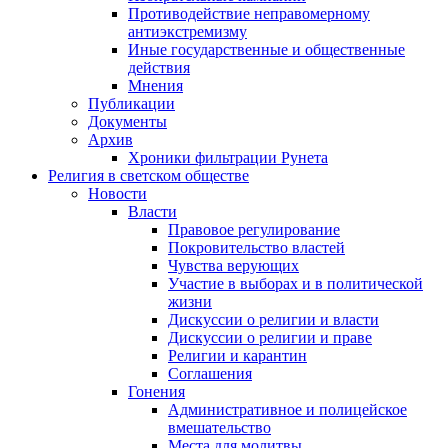
Противодействие неправомерному
антиэкстремизму
Иные государственные и общественные
действия
Мнения
Публикации
Документы
Архив
Хроники фильтрации Рунета
Религия в светском обществе
Новости
Власти
Правовое регулирование
Покровительство властей
Чувства верующих
Участие в выборах и в политической
жизни
Дискуссии о религии и власти
Дискуссии о религии и праве
Религии и карантин
Соглашения
Гонения
Административное и полицейское
вмешательство
Места для молитвы