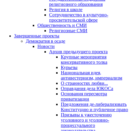
религиозного образования
Религия в школе
Сотрудничество в культурно-
просветительской сфере
Общественность и СМИ
Религиозные СМИ
Завершенные проекты
Демократия в осаде
Новости
Архив предыдущего проекта
Крупные мероприятия
консервативного толка
Курьезы
Национальная идея,
антивестернизм, империализм
О странностях любви...
Оправдания дела ЮКОСа
Основания пересмотра
приватизации
Предложения де-либерализовать
Конституцию и публичное право
Призывы к ужесточению
уголовного и уголовно-
процессуального
законодательства