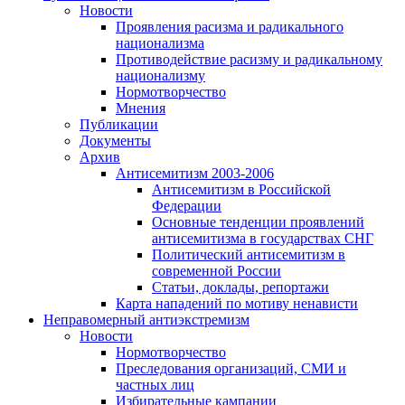
Новости
Проявления расизма и радикального
национализма
Противодействие расизму и радикальному
национализму
Нормотворчество
Мнения
Публикации
Документы
Архив
Антисемитизм 2003-2006
Антисемитизм в Российской
Федерации
Основные тенденции проявлений
антисемитизма в государствах СНГ
Политический антисемитизм в
современной России
Статьи, доклады, репортажи
Карта нападений по мотиву ненависти
Неправомерный антиэкстремизм
Новости
Нормотворчество
Преследования организаций, СМИ и
частных лиц
Избирательные кампании