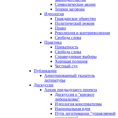
Символические акции
Теории заговора
Идеология
Гражданское общество
Политический режим
Право
Революция и контрреволюция
Свобода слова
Практика
Приватность
Свобода слова
Справедливые выборы
Хорошая полиция
Честный суд
Публикации
Аннотированный указатель
литературы
Дискуссии
Архив предыдущего проекта
Дискуссия о "кризисе
либерализма"
Идеология консерватизма
Национальная идея
Пути легитимации "управляемой