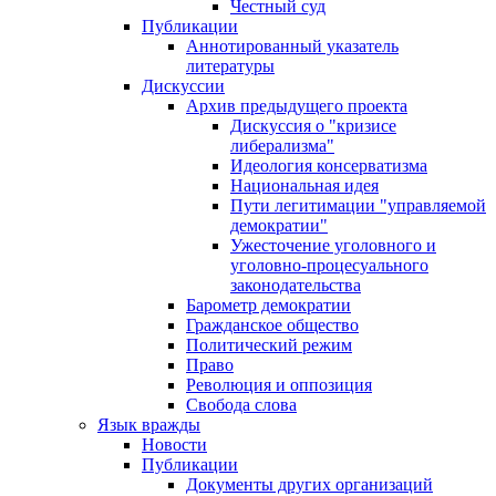
Честный суд
Публикации
Аннотированный указатель
литературы
Дискуссии
Архив предыдущего проекта
Дискуссия о "кризисе
либерализма"
Идеология консерватизма
Национальная идея
Пути легитимации "управляемой
демократии"
Ужесточение уголовного и
уголовно-процесуального
законодательства
Барометр демократии
Гражданское общество
Политический режим
Право
Революция и оппозиция
Свобода слова
Язык вражды
Новости
Публикации
Документы других организаций