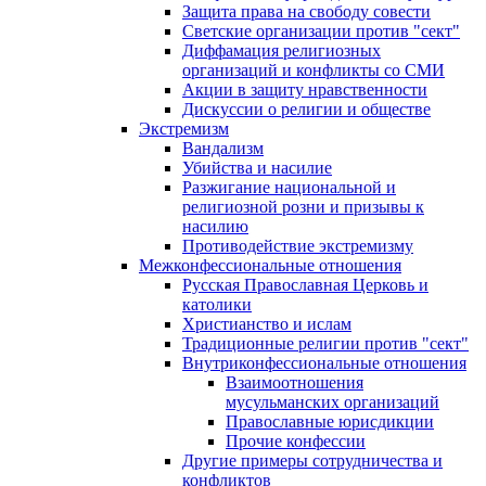
Защита права на свободу совести
Светские организации против "сект"
Диффамация религиозных
организаций и конфликты со СМИ
Акции в защиту нравственности
Дискуссии о религии и обществе
Экстремизм
Вандализм
Убийства и насилие
Разжигание национальной и
религиозной розни и призывы к
насилию
Противодействие экстремизму
Межконфессиональные отношения
Русская Православная Церковь и
католики
Христианство и ислам
Традиционные религии против "сект"
Внутриконфессиональные отношения
Взаимоотношения
мусульманских организаций
Православные юрисдикции
Прочие конфессии
Другие примеры сотрудничества и
конфликтов