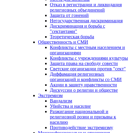
Отказ в регистрации и ликвидация
религиозных объединений
Защита от гонений
Негосударственная дискриминация
Дискриминация и борьба с
"сектантами"
Теоретическая борьба
Общественность и СМИ
Конфликты с местным населением и
организациями
Конфликты с учреждениями культуры
Защита права на свободу совести
Светские организации против "сект"
Диффамация религиозных
организаций и конфликты со СМИ
Акции в защиту нравственности
Дискуссии о религии и обществе
Экстремизм
Вандализм
Убийства и насилие
Разжигание национальной и
религиозной розни и призывы к
насилию
Противодействие экстремизму
Межконфессиональные отношения