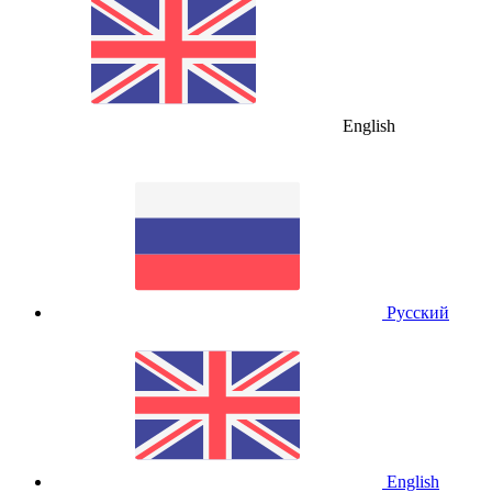
English
Русский
English