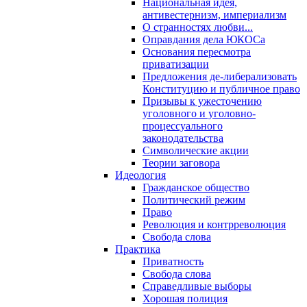
Национальная идея,
антивестернизм, империализм
О странностях любви...
Оправдания дела ЮКОСа
Основания пересмотра
приватизации
Предложения де-либерализовать
Конституцию и публичное право
Призывы к ужесточению
уголовного и уголовно-
процессуального
законодательства
Символические акции
Теории заговора
Идеология
Гражданское общество
Политический режим
Право
Революция и контрреволюция
Свобода слова
Практика
Приватность
Свобода слова
Справедливые выборы
Хорошая полиция