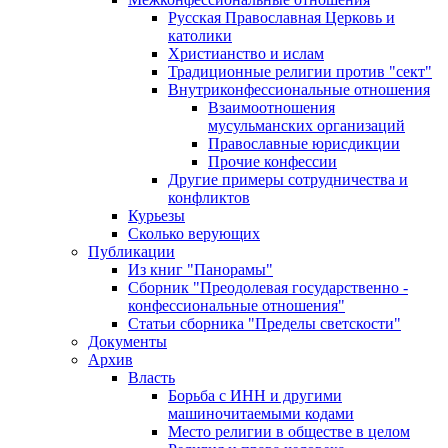
Русская Православная Церковь и
католики
Христианство и ислам
Традиционные религии против "сект"
Внутриконфессиональные отношения
Взаимоотношения
мусульманских организаций
Православные юрисдикции
Прочие конфессии
Другие примеры сотрудничества и
конфликтов
Курьезы
Сколько верующих
Публикации
Из книг "Панорамы"
Сборник "Преодолевая государственно -
конфессиональные отношения"
Статьи сборника "Пределы светскости"
Документы
Архив
Власть
Борьба с ИНН и другими
машиночитаемыми кодами
Место религии в обществе в целом