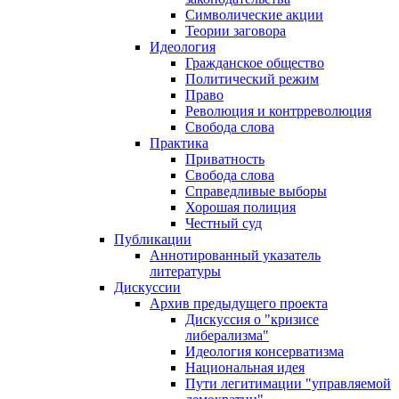
Символические акции
Теории заговора
Идеология
Гражданское общество
Политический режим
Право
Революция и контрреволюция
Свобода слова
Практика
Приватность
Свобода слова
Справедливые выборы
Хорошая полиция
Честный суд
Публикации
Аннотированный указатель
литературы
Дискуссии
Архив предыдущего проекта
Дискуссия о "кризисе
либерализма"
Идеология консерватизма
Национальная идея
Пути легитимации "управляемой