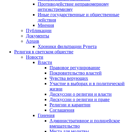
Противодействие неправомерному
антиэкстремизму
Иные государственные и общественные
действия
Мнения
Публикации
Документы
Архив
Хроники фильтрации Рунета
Религия в светском обществе
Новости
Власти
Правовое регулирование
Покровительство властей
Чувства верующих
Участие в выборах и в политической
жизни
Дискуссии о религии и власти
Дискуссии о религии и праве
Религии и карантин
Соглашения
Гонения
Административное и полицейское
вмешательство
Места для молитвы