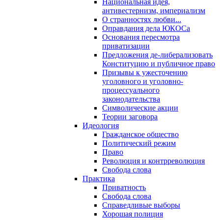
Национальная идея,
антивестернизм, империализм
О странностях любви...
Оправдания дела ЮКОСа
Основания пересмотра
приватизации
Предложения де-либерализовать
Конституцию и публичное право
Призывы к ужесточению
уголовного и уголовно-
процессуального
законодательства
Символические акции
Теории заговора
Идеология
Гражданское общество
Политический режим
Право
Революция и контрреволюция
Свобода слова
Практика
Приватность
Свобода слова
Справедливые выборы
Хорошая полиция