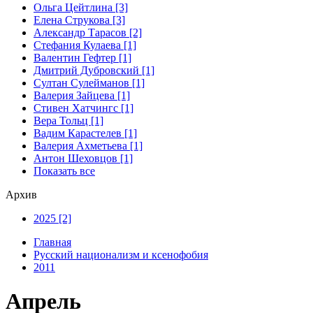
Ольга Цейтлина [3]
Елена Струкова [3]
Александр Тарасов [2]
Стефания Кулаева [1]
Валентин Гефтер [1]
Дмитрий Дубровский [1]
Султан Сулейманов [1]
Валерия Зайцева [1]
Стивен Хатчингс [1]
Верa Тольц [1]
Вадим Карастелев [1]
Валерия Ахметьева [1]
Антон Шеховцов [1]
Показать все
Архив
2025 [2]
Главная
Русский национализм и ксенофобия
2011
Апрель