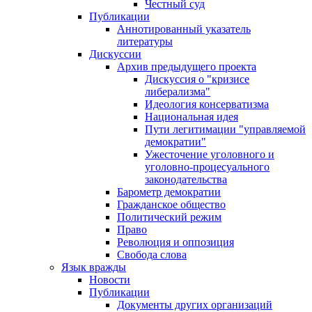
Честный суд
Публикации
Аннотированный указатель
литературы
Дискуссии
Архив предыдущего проекта
Дискуссия о "кризисе
либерализма"
Идеология консерватизма
Национальная идея
Пути легитимации "управляемой
демократии"
Ужесточение уголовного и
уголовно-процесуального
законодательства
Барометр демократии
Гражданское общество
Политический режим
Право
Революция и оппозиция
Свобода слова
Язык вражды
Новости
Публикации
Документы других организаций