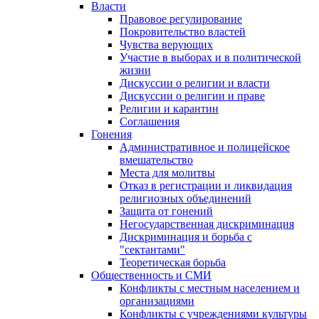
Власти
Правовое регулирование
Покровительство властей
Чувства верующих
Участие в выборах и в политической
жизни
Дискуссии о религии и власти
Дискуссии о религии и праве
Религии и карантин
Соглашения
Гонения
Административное и полицейское
вмешательство
Места для молитвы
Отказ в регистрации и ликвидация
религиозных объединений
Защита от гонений
Негосударственная дискриминация
Дискриминация и борьба с
"сектантами"
Теоретическая борьба
Общественность и СМИ
Конфликты с местным населением и
организациями
Конфликты с учреждениями культуры