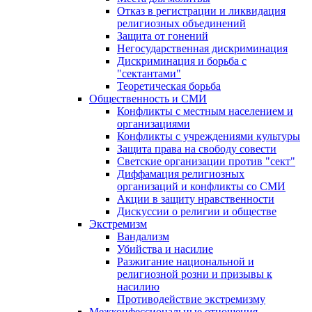
Отказ в регистрации и ликвидация
религиозных объединений
Защита от гонений
Негосударственная дискриминация
Дискриминация и борьба с
"сектантами"
Теоретическая борьба
Общественность и СМИ
Конфликты с местным населением и
организациями
Конфликты с учреждениями культуры
Защита права на свободу совести
Светские организации против "сект"
Диффамация религиозных
организаций и конфликты со СМИ
Акции в защиту нравственности
Дискуссии о религии и обществе
Экстремизм
Вандализм
Убийства и насилие
Разжигание национальной и
религиозной розни и призывы к
насилию
Противодействие экстремизму
Межконфессиональные отношения