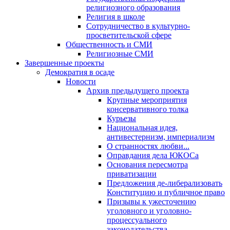
религиозного образования
Религия в школе
Сотрудничество в культурно-
просветительской сфере
Общественность и СМИ
Религиозные СМИ
Завершенные проекты
Демократия в осаде
Новости
Архив предыдущего проекта
Крупные мероприятия
консервативного толка
Курьезы
Национальная идея,
антивестернизм, империализм
О странностях любви...
Оправдания дела ЮКОСа
Основания пересмотра
приватизации
Предложения де-либерализовать
Конституцию и публичное право
Призывы к ужесточению
уголовного и уголовно-
процессуального
законодательства