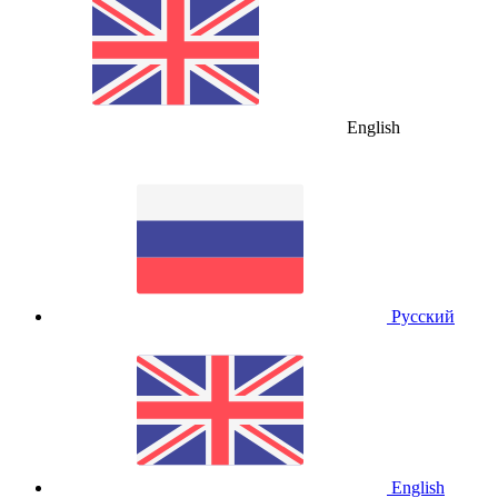
English
Русский
English