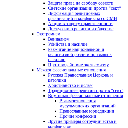
Защита права на свободу совести
Светские организации против "сект"
Диффамация религиозных
организаций и конфликты со СМИ
Акции в защиту нравственности
Дискуссии о религии и обществе
Экстремизм
Вандализм
Убийства и насилие
Разжигание национальной и
религиозной розни и призывы к
насилию
Противодействие экстремизму
Межконфессиональные отношения
Русская Православная Церковь и
католики
Христианство и ислам
Традиционные религии против "сект"
Внутриконфессиональные отношения
Взаимоотношения
мусульманских организаций
Православные юрисдикции
Прочие конфессии
Другие примеры сотрудничества и
конфликтов