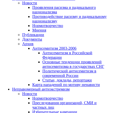
Новости
Проявления расизма и радикального
национализма
Противодействие расизму и радикальному
национализму
Нормотворчество
Мнения
Публикации
Документы
Архив
Антисемитизм 2003-2006
Антисемитизм в Российской
Федерации
Основные тенденции проявлений
антисемитизма в государствах СНГ
Политический антисемитизм в
современной России
Статьи, доклады, репортажи
Карта нападений по мотиву ненависти
Неправомерный антиэкстремизм
Новости
Нормотворчество
Преследования организаций, СМИ и
частных лиц
Избирательные кампании