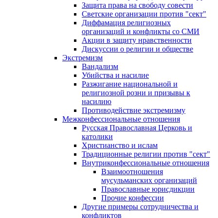
Защита права на свободу совести
Светские организации против "сект"
Диффамация религиозных
организаций и конфликты со СМИ
Акции в защиту нравственности
Дискуссии о религии и обществе
Экстремизм
Вандализм
Убийства и насилие
Разжигание национальной и
религиозной розни и призывы к
насилию
Противодействие экстремизму
Межконфессиональные отношения
Русская Православная Церковь и
католики
Христианство и ислам
Традиционные религии против "сект"
Внутриконфессиональные отношения
Взаимоотношения
мусульманских организаций
Православные юрисдикции
Прочие конфессии
Другие примеры сотрудничества и
конфликтов