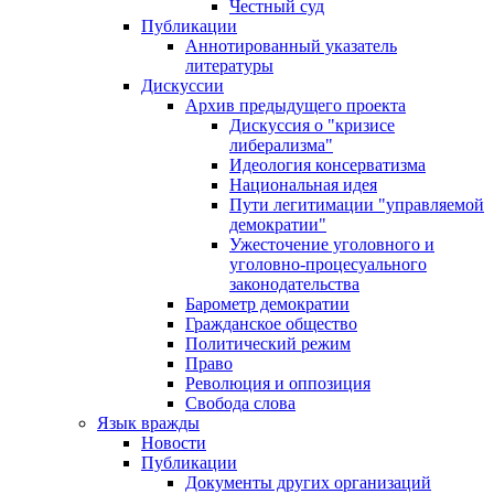
Честный суд
Публикации
Аннотированный указатель
литературы
Дискуссии
Архив предыдущего проекта
Дискуссия о "кризисе
либерализма"
Идеология консерватизма
Национальная идея
Пути легитимации "управляемой
демократии"
Ужесточение уголовного и
уголовно-процесуального
законодательства
Барометр демократии
Гражданское общество
Политический режим
Право
Революция и оппозиция
Свобода слова
Язык вражды
Новости
Публикации
Документы других организаций