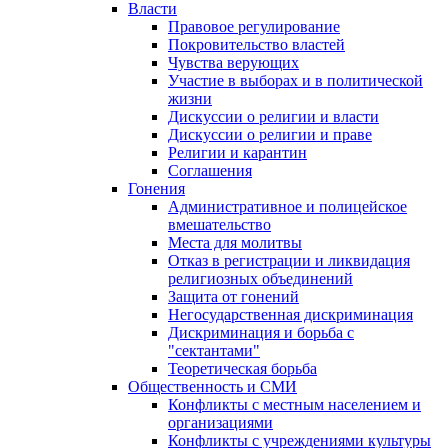
Власти
Правовое регулирование
Покровительство властей
Чувства верующих
Участие в выборах и в политической
жизни
Дискуссии о религии и власти
Дискуссии о религии и праве
Религии и карантин
Соглашения
Гонения
Административное и полицейское
вмешательство
Места для молитвы
Отказ в регистрации и ликвидация
религиозных объединений
Защита от гонений
Негосударственная дискриминация
Дискриминация и борьба с
"сектантами"
Теоретическая борьба
Общественность и СМИ
Конфликты с местным населением и
организациями
Конфликты с учреждениями культуры