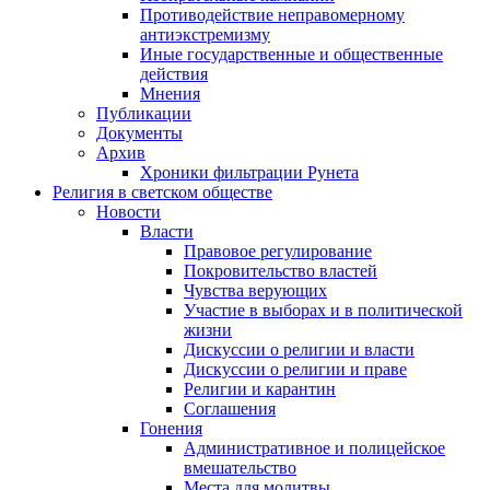
Противодействие неправомерному
антиэкстремизму
Иные государственные и общественные
действия
Мнения
Публикации
Документы
Архив
Хроники фильтрации Рунета
Религия в светском обществе
Новости
Власти
Правовое регулирование
Покровительство властей
Чувства верующих
Участие в выборах и в политической
жизни
Дискуссии о религии и власти
Дискуссии о религии и праве
Религии и карантин
Соглашения
Гонения
Административное и полицейское
вмешательство
Места для молитвы