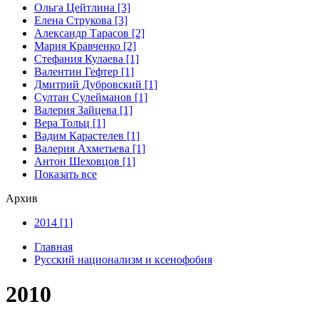
Ольга Цейтлина [3]
Елена Струкова [3]
Александр Тарасов [2]
Мария Кравченко [2]
Стефания Кулаева [1]
Валентин Гефтер [1]
Дмитрий Дубровский [1]
Султан Сулейманов [1]
Валерия Зайцева [1]
Верa Тольц [1]
Вадим Карастелев [1]
Валерия Ахметьева [1]
Антон Шеховцов [1]
Показать все
Архив
2014 [1]
Главная
Русский национализм и ксенофобия
2010