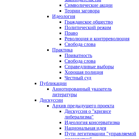
Символические акции
Теории заговора
Идеология
Гражданское общество
Политический режим
Право
Революция и контрреволюция
Свобода слова
Практика
Приватность
Свобода слова
Справедливые выборы
Хорошая полиция
Честный суд
Публикации
Аннотированный указатель
литературы
Дискуссии
Архив предыдущего проекта
Дискуссия о "кризисе
либерализма"
Идеология консерватизма
Национальная идея
Пути легитимации "управляемой