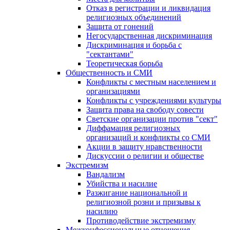
Отказ в регистрации и ликвидация
религиозных объединений
Защита от гонений
Негосударственная дискриминация
Дискриминация и борьба с
"сектантами"
Теоретическая борьба
Общественность и СМИ
Конфликты с местным населением и
организациями
Конфликты с учреждениями культуры
Защита права на свободу совести
Светские организации против "сект"
Диффамация религиозных
организаций и конфликты со СМИ
Акции в защиту нравственности
Дискуссии о религии и обществе
Экстремизм
Вандализм
Убийства и насилие
Разжигание национальной и
религиозной розни и призывы к
насилию
Противодействие экстремизму
Межконфессиональные отношения