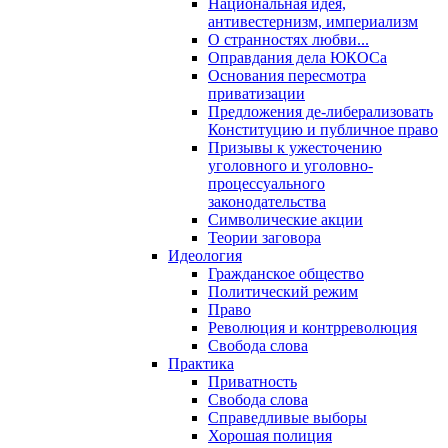
Национальная идея,
антивестернизм, империализм
О странностях любви...
Оправдания дела ЮКОСа
Основания пересмотра
приватизации
Предложения де-либерализовать
Конституцию и публичное право
Призывы к ужесточению
уголовного и уголовно-
процессуального
законодательства
Символические акции
Теории заговора
Идеология
Гражданское общество
Политический режим
Право
Революция и контрреволюция
Свобода слова
Практика
Приватность
Свобода слова
Справедливые выборы
Хорошая полиция