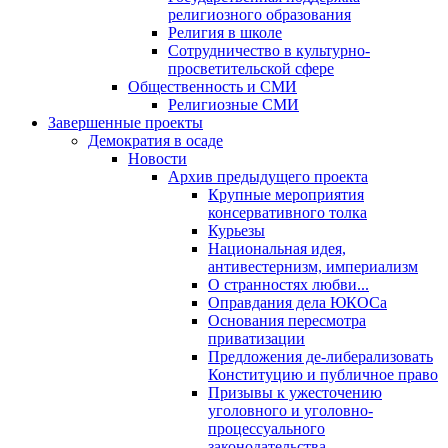
религиозного образования
Религия в школе
Сотрудничество в культурно-
просветительской сфере
Общественность и СМИ
Религиозные СМИ
Завершенные проекты
Демократия в осаде
Новости
Архив предыдущего проекта
Крупные мероприятия
консервативного толка
Курьезы
Национальная идея,
антивестернизм, империализм
О странностях любви...
Оправдания дела ЮКОСа
Основания пересмотра
приватизации
Предложения де-либерализовать
Конституцию и публичное право
Призывы к ужесточению
уголовного и уголовно-
процессуального
законодательства