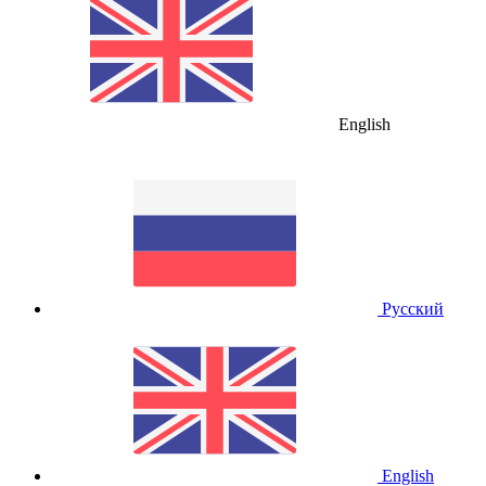
English
Русский
English