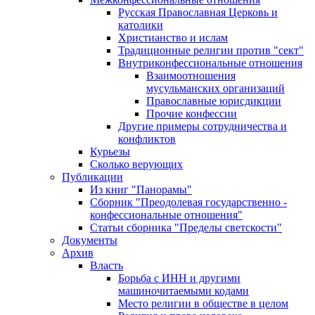
Русская Православная Церковь и
католики
Христианство и ислам
Традиционные религии против "сект"
Внутриконфессиональные отношения
Взаимоотношения
мусульманских организаций
Православные юрисдикции
Прочие конфессии
Другие примеры сотрудничества и
конфликтов
Курьезы
Сколько верующих
Публикации
Из книг "Панорамы"
Сборник "Преодолевая государственно -
конфессиональные отношения"
Статьи сборника "Пределы светскости"
Документы
Архив
Власть
Борьба с ИНН и другими
машиночитаемыми кодами
Место религии в обществе в целом