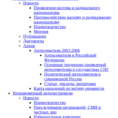
Новости
Проявления расизма и радикального
национализма
Противодействие расизму и радикальному
национализму
Нормотворчество
Мнения
Публикации
Документы
Архив
Антисемитизм 2003-2006
Антисемитизм в Российской
Федерации
Основные тенденции проявлений
антисемитизма в государствах СНГ
Политический антисемитизм в
современной России
Статьи, доклады, репортажи
Карта нападений по мотиву ненависти
Неправомерный антиэкстремизм
Новости
Нормотворчество
Преследования организаций, СМИ и
частных лиц
Избирательные кампании