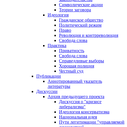
Символические акции
Теории заговора
Идеология
Гражданское общество
Политический режим
Право
Революция и контрреволюция
Свобода слова
Практика
Приватность
Свобода слова
Справедливые выборы
Хорошая полиция
Честный суд
Публикации
Аннотированный указатель
литературы
Дискуссии
Архив предыдущего проекта
Дискуссия о "кризисе
либерализма"
Идеология консерватизма
Национальная идея
Пути легитимации "управляемой