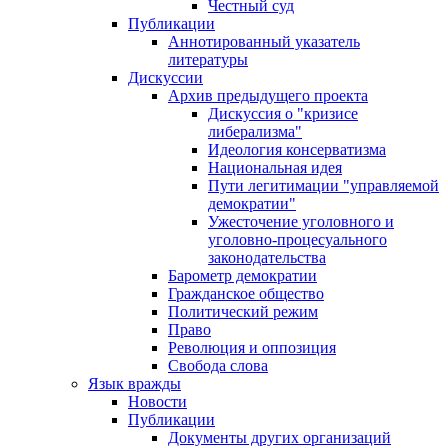
Честный суд
Публикации
Аннотированный указатель
литературы
Дискуссии
Архив предыдущего проекта
Дискуссия о "кризисе
либерализма"
Идеология консерватизма
Национальная идея
Пути легитимации "управляемой
демократии"
Ужесточение уголовного и
уголовно-процесуального
законодательства
Барометр демократии
Гражданское общество
Политический режим
Право
Революция и оппозиция
Свобода слова
Язык вражды
Новости
Публикации
Документы других организаций