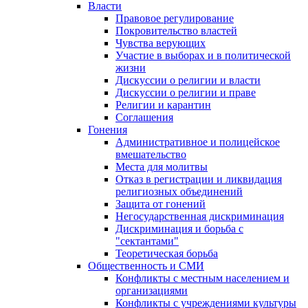
Власти
Правовое регулирование
Покровительство властей
Чувства верующих
Участие в выборах и в политической
жизни
Дискуссии о религии и власти
Дискуссии о религии и праве
Религии и карантин
Соглашения
Гонения
Административное и полицейское
вмешательство
Места для молитвы
Отказ в регистрации и ликвидация
религиозных объединений
Защита от гонений
Негосударственная дискриминация
Дискриминация и борьба с
"сектантами"
Теоретическая борьба
Общественность и СМИ
Конфликты с местным населением и
организациями
Конфликты с учреждениями культуры