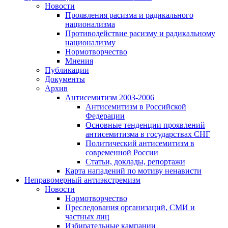
Новости
Проявления расизма и радикального
национализма
Противодействие расизму и радикальному
национализму
Нормотворчество
Мнения
Публикации
Документы
Архив
Антисемитизм 2003-2006
Антисемитизм в Российской
Федерации
Основные тенденции проявлений
антисемитизма в государствах СНГ
Политический антисемитизм в
современной России
Статьи, доклады, репортажи
Карта нападений по мотиву ненависти
Неправомерный антиэкстремизм
Новости
Нормотворчество
Преследования организаций, СМИ и
частных лиц
Избирательные кампании