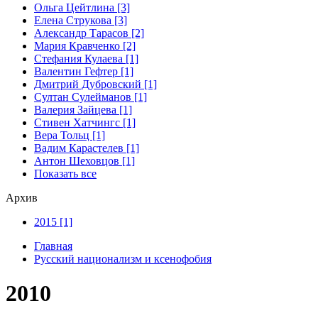
Ольга Цейтлина [3]
Елена Струкова [3]
Александр Тарасов [2]
Мария Кравченко [2]
Стефания Кулаева [1]
Валентин Гефтер [1]
Дмитрий Дубровский [1]
Султан Сулейманов [1]
Валерия Зайцева [1]
Стивен Хатчингс [1]
Верa Тольц [1]
Вадим Карастелев [1]
Антон Шеховцов [1]
Показать все
Архив
2015 [1]
Главная
Русский национализм и ксенофобия
2010