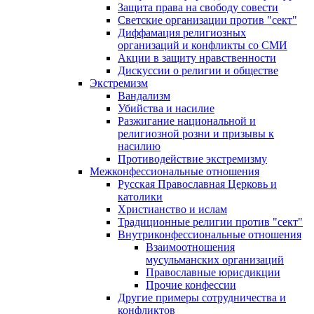
Защита права на свободу совести
Светские организации против "сект"
Диффамация религиозных
организаций и конфликты со СМИ
Акции в защиту нравственности
Дискуссии о религии и обществе
Экстремизм
Вандализм
Убийства и насилие
Разжигание национальной и
религиозной розни и призывы к
насилию
Противодействие экстремизму
Межконфессиональные отношения
Русская Православная Церковь и
католики
Христианство и ислам
Традиционные религии против "сект"
Внутриконфессиональные отношения
Взаимоотношения
мусульманских организаций
Православные юрисдикции
Прочие конфессии
Другие примеры сотрудничества и
конфликтов