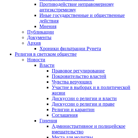
Противодействие неправомерному
антиэкстремизму
Иные государственные и общественные
действия
Мнения
Публикации
Документы
Архив
Хроники фильтрации Рунета
Религия в светском обществе
Новости
Власти
Правовое регулирование
Покровительство властей
Чувства верующих
Участие в выборах и в политической
жизни
Дискуссии о религии и власти
Дискуссии о религии и праве
Религии и карантин
Соглашения
Гонения
Административное и полицейское
вмешательство
Места для молитвы