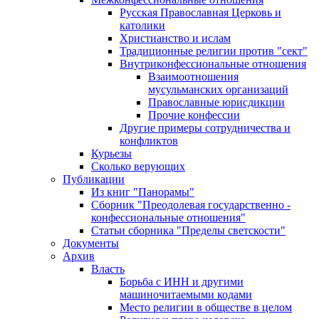
Русская Православная Церковь и
католики
Христианство и ислам
Традиционные религии против "сект"
Внутриконфессиональные отношения
Взаимоотношения
мусульманских организаций
Православные юрисдикции
Прочие конфессии
Другие примеры сотрудничества и
конфликтов
Курьезы
Сколько верующих
Публикации
Из книг "Панорамы"
Сборник "Преодолевая государственно -
конфессиональные отношения"
Статьи сборника "Пределы светскости"
Документы
Архив
Власть
Борьба с ИНН и другими
машиночитаемыми кодами
Место религии в обществе в целом