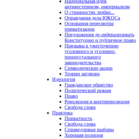
Национальная идея,
антивестернизм, империализм
О странностях любви...
Оправдания дела ЮКОСа
Основания пересмотра
приватизации
Предложения де-либерализовать
Конституцию и публичное право
Призывы к ужесточению
уголовного и уголовно-
процессуального
законодательства
Символические акции
Теории заговора
Идеология
Гражданское общество
Политический режим
Право
Революция и контрреволюция
Свобода слова
Практика
Приватность
Свобода слова
Справедливые выборы
Хорошая полиция