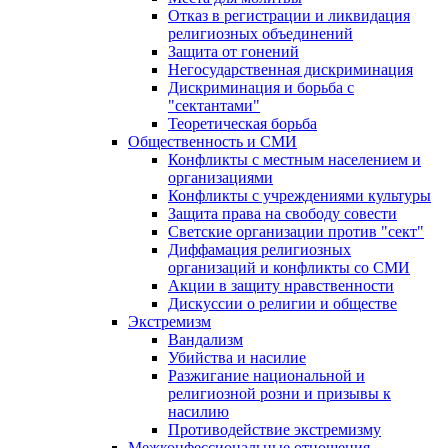
Отказ в регистрации и ликвидация
религиозных объединений
Защита от гонений
Негосударственная дискриминация
Дискриминация и борьба с
"сектантами"
Теоретическая борьба
Общественность и СМИ
Конфликты с местным населением и
организациями
Конфликты с учреждениями культуры
Защита права на свободу совести
Светские организации против "сект"
Диффамация религиозных
организаций и конфликты со СМИ
Акции в защиту нравственности
Дискуссии о религии и обществе
Экстремизм
Вандализм
Убийства и насилие
Разжигание национальной и
религиозной розни и призывы к
насилию
Противодействие экстремизму
Межконфессиональные отношения