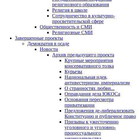
религиозного образования
Религия в школе
Сотрудничество в культурно-
просветительской сфере
Общественность и СМИ
Религиозные СМИ
Завершенные проекты
Демократия в осаде
Новости
Архив предыдущего проекта
Крупные мероприятия
консервативного толка
Курьезы
Национальная идея,
антивестернизм, империализм
О странностях любви...
Оправдания дела ЮКОСа
Основания пересмотра
приватизации
Предложения де-либерализовать
Конституцию и публичное право
Призывы к ужесточению
уголовного и уголовно-
процессуального
законодательства