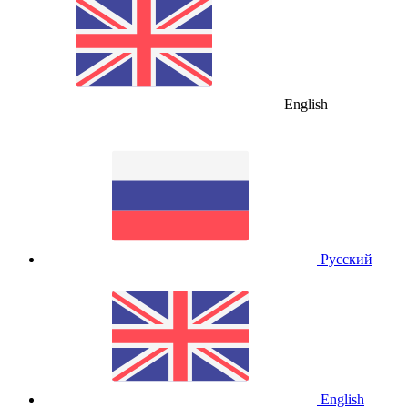
English
Русский
English