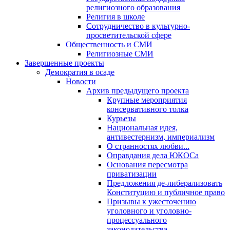
религиозного образования
Религия в школе
Сотрудничество в культурно-
просветительской сфере
Общественность и СМИ
Религиозные СМИ
Завершенные проекты
Демократия в осаде
Новости
Архив предыдущего проекта
Крупные мероприятия
консервативного толка
Курьезы
Национальная идея,
антивестернизм, империализм
О странностях любви...
Оправдания дела ЮКОСа
Основания пересмотра
приватизации
Предложения де-либерализовать
Конституцию и публичное право
Призывы к ужесточению
уголовного и уголовно-
процессуального
законодательства