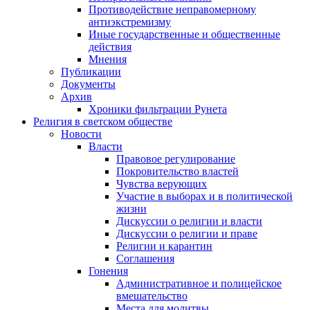
Противодействие неправомерному
антиэкстремизму
Иные государственные и общественные
действия
Мнения
Публикации
Документы
Архив
Хроники фильтрации Рунета
Религия в светском обществе
Новости
Власти
Правовое регулирование
Покровительство властей
Чувства верующих
Участие в выборах и в политической
жизни
Дискуссии о религии и власти
Дискуссии о религии и праве
Религии и карантин
Соглашения
Гонения
Административное и полицейское
вмешательство
Места для молитвы