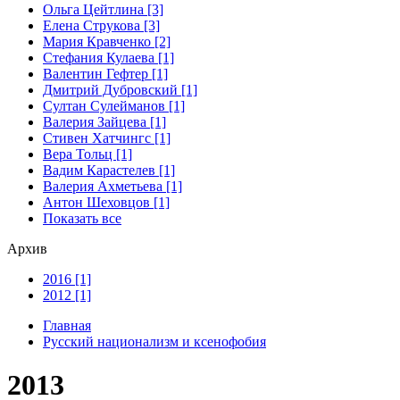
Ольга Цейтлина [3]
Елена Струкова [3]
Мария Кравченко [2]
Стефания Кулаева [1]
Валентин Гефтер [1]
Дмитрий Дубровский [1]
Султан Сулейманов [1]
Валерия Зайцева [1]
Стивен Хатчингс [1]
Верa Тольц [1]
Вадим Карастелев [1]
Валерия Ахметьева [1]
Антон Шеховцов [1]
Показать все
Архив
2016 [1]
2012 [1]
Главная
Русский национализм и ксенофобия
2013