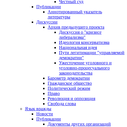
Честный суд
Публикации
Аннотированный указатель
литературы
Дискуссии
Архив предыдущего проекта
Дискуссия о "кризисе
либерализма"
Идеология консерватизма
Национальная идея
Пути легитимации "управляемой
демократии"
Ужесточение уголовного и
уголовно-процесуального
законодательства
Барометр демократии
Гражданское общество
Политический режим
Право
Революция и оппозиция
Свобода слова
Язык вражды
Новости
Публикации
Документы других организаций