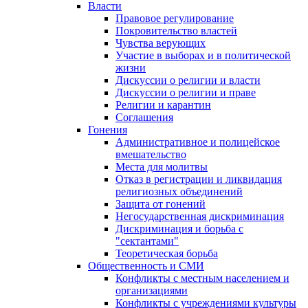
Власти
Правовое регулирование
Покровительство властей
Чувства верующих
Участие в выборах и в политической
жизни
Дискуссии о религии и власти
Дискуссии о религии и праве
Религии и карантин
Соглашения
Гонения
Административное и полицейское
вмешательство
Места для молитвы
Отказ в регистрации и ликвидация
религиозных объединений
Защита от гонений
Негосударственная дискриминация
Дискриминация и борьба с
"сектантами"
Теоретическая борьба
Общественность и СМИ
Конфликты с местным населением и
организациями
Конфликты с учреждениями культуры