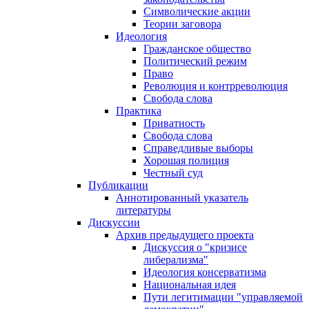
Символические акции
Теории заговора
Идеология
Гражданское общество
Политический режим
Право
Революция и контрреволюция
Свобода слова
Практика
Приватность
Свобода слова
Справедливые выборы
Хорошая полиция
Честный суд
Публикации
Аннотированный указатель
литературы
Дискуссии
Архив предыдущего проекта
Дискуссия о "кризисе
либерализма"
Идеология консерватизма
Национальная идея
Пути легитимации "управляемой