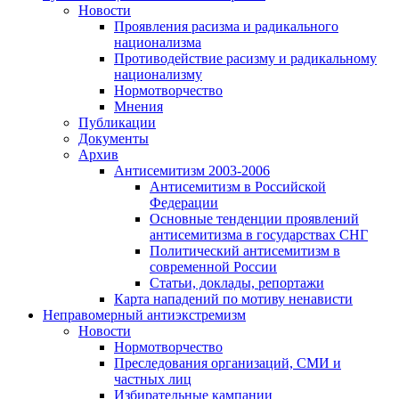
Новости
Проявления расизма и радикального
национализма
Противодействие расизму и радикальному
национализму
Нормотворчество
Мнения
Публикации
Документы
Архив
Антисемитизм 2003-2006
Антисемитизм в Российской
Федерации
Основные тенденции проявлений
антисемитизма в государствах СНГ
Политический антисемитизм в
современной России
Статьи, доклады, репортажи
Карта нападений по мотиву ненависти
Неправомерный антиэкстремизм
Новости
Нормотворчество
Преследования организаций, СМИ и
частных лиц
Избирательные кампании