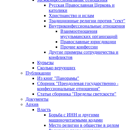
Русская Православная Церковь и
католики
Христианство и ислам
Традиционные религии против "сект"
Внутриконфессиональные отношения
Взаимоотношения
мусульманских организаций
Православные юрисдикции
Прочие конфессии
Другие примеры сотрудничества и
конфликтов
Курьезы
Сколько верующих
Публикации
Из книг "Панорамы"
Сборник "Преодолевая государственно -
конфессиональные отношения"
Статьи сборника "Пределы светскости"
Документы
Архив
Власть
Борьба с ИНН и другими
машиночитаемыми кодами
Место религии в обществе в целом