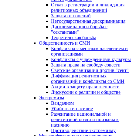
Отказ в регистрации и ликвидация
религиозных объединений
Защита от гонений
Негосударственная дискриминация
Дискриминация и борьба с
"сектантами"
Теоретическая борьба
Общественность и СМИ
Конфликты с местным населением и
организациями
Конфликты с учреждениями культуры
Защита права на свободу совести
Светские организации против "сект"
Диффамация религиозных
организаций и конфликты со СМИ
Акции в защиту нравственности
Дискуссии о религии и обществе
Экстремизм
Вандализм
Убийства и насилие
Разжигание национальной и
религиозной розни и призывы к
насилию
Противодействие экстремизму
Межконфессиональные отношения