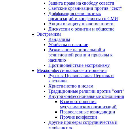
Защита права на свободу совести
Светские организации против "сект"
Диффамация религиозных
организаций и конфликты со СМИ
Акции в защиту нравственности
Дискуссии о религии и обществе
Экстремизм
Вандализм
Убийства и насилие
Разжигание национальной и
религиозной розни и призывы к
насилию
Противодействие экстремизму
Межконфессиональные отношения
Русская Православная Церковь и
католики
Христианство и ислам
Традиционные религии против "сект"
Внутриконфессиональные отношения
Взаимоотношения
мусульманских организаций
Православные юрисдикции
Прочие конфессии
Другие примеры сотрудничества и
конфликтов