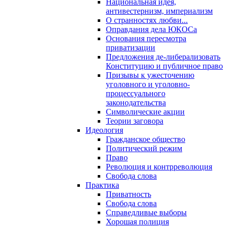
Национальная идея,
антивестернизм, империализм
О странностях любви...
Оправдания дела ЮКОСа
Основания пересмотра
приватизации
Предложения де-либерализовать
Конституцию и публичное право
Призывы к ужесточению
уголовного и уголовно-
процессуального
законодательства
Символические акции
Теории заговора
Идеология
Гражданское общество
Политический режим
Право
Революция и контрреволюция
Свобода слова
Практика
Приватность
Свобода слова
Справедливые выборы
Хорошая полиция