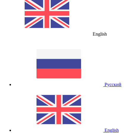
English
Русский
English