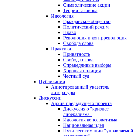
Символические акции
Теории заговора
Идеология
Гражданское общество
Политический режим
Право
Революция и контрреволюция
Свобода слова
Практика
Приватность
Свобода слова
Справедливые выборы
Хорошая полиция
Честный суд
Публикации
Аннотированный указатель
литературы
Дискуссии
Архив предыдущего проекта
Дискуссия о "кризисе
либерализма"
Идеология консерватизма
Национальная идея
Пути легитимации "управляемой