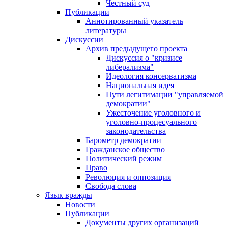
Честный суд
Публикации
Аннотированный указатель
литературы
Дискуссии
Архив предыдущего проекта
Дискуссия о "кризисе
либерализма"
Идеология консерватизма
Национальная идея
Пути легитимации "управляемой
демократии"
Ужесточение уголовного и
уголовно-процесуального
законодательства
Барометр демократии
Гражданское общество
Политический режим
Право
Революция и оппозиция
Свобода слова
Язык вражды
Новости
Публикации
Документы других организаций