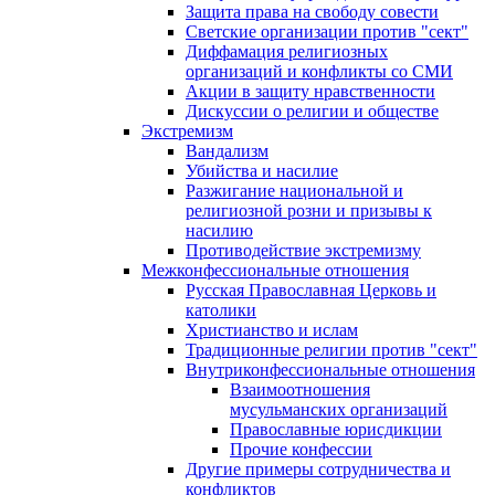
Защита права на свободу совести
Светские организации против "сект"
Диффамация религиозных
организаций и конфликты со СМИ
Акции в защиту нравственности
Дискуссии о религии и обществе
Экстремизм
Вандализм
Убийства и насилие
Разжигание национальной и
религиозной розни и призывы к
насилию
Противодействие экстремизму
Межконфессиональные отношения
Русская Православная Церковь и
католики
Христианство и ислам
Традиционные религии против "сект"
Внутриконфессиональные отношения
Взаимоотношения
мусульманских организаций
Православные юрисдикции
Прочие конфессии
Другие примеры сотрудничества и
конфликтов