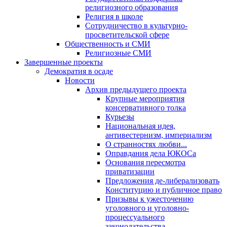
религиозного образования
Религия в школе
Сотрудничество в культурно-
просветительской сфере
Общественность и СМИ
Религиозные СМИ
Завершенные проекты
Демократия в осаде
Новости
Архив предыдущего проекта
Крупные мероприятия
консервативного толка
Курьезы
Национальная идея,
антивестернизм, империализм
О странностях любви...
Оправдания дела ЮКОСа
Основания пересмотра
приватизации
Предложения де-либерализовать
Конституцию и публичное право
Призывы к ужесточению
уголовного и уголовно-
процессуального
законодательства