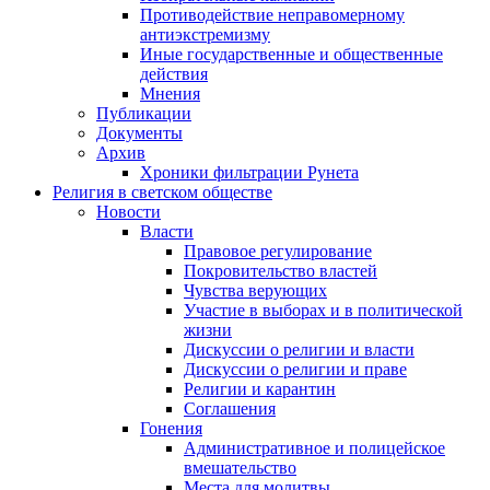
Противодействие неправомерному
антиэкстремизму
Иные государственные и общественные
действия
Мнения
Публикации
Документы
Архив
Хроники фильтрации Рунета
Религия в светском обществе
Новости
Власти
Правовое регулирование
Покровительство властей
Чувства верующих
Участие в выборах и в политической
жизни
Дискуссии о религии и власти
Дискуссии о религии и праве
Религии и карантин
Соглашения
Гонения
Административное и полицейское
вмешательство
Места для молитвы