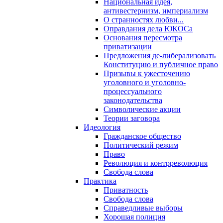
Национальная идея,
антивестернизм, империализм
О странностях любви...
Оправдания дела ЮКОСа
Основания пересмотра
приватизации
Предложения де-либерализовать
Конституцию и публичное право
Призывы к ужесточению
уголовного и уголовно-
процессуального
законодательства
Символические акции
Теории заговора
Идеология
Гражданское общество
Политический режим
Право
Революция и контрреволюция
Свобода слова
Практика
Приватность
Свобода слова
Справедливые выборы
Хорошая полиция