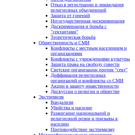
Отказ в регистрации и ликвидация
религиозных объединений
Защита от гонений
Негосударственная дискриминация
Дискриминация и борьба с
"сектантами"
Теоретическая борьба
Общественность и СМИ
Конфликты с местным населением и
организациями
Конфликты с учреждениями культуры
Защита права на свободу совести
Светские организации против "сект"
Диффамация религиозных
организаций и конфликты со СМИ
Акции в защиту нравственности
Дискуссии о религии и обществе
Экстремизм
Вандализм
Убийства и насилие
Разжигание национальной и
религиозной розни и призывы к
насилию
Противодействие экстремизму
Межконфессиональные отношения