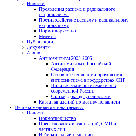
Новости
Проявления расизма и радикального
национализма
Противодействие расизму и радикальному
национализму
Нормотворчество
Мнения
Публикации
Документы
Архив
Антисемитизм 2003-2006
Антисемитизм в Российской
Федерации
Основные тенденции проявлений
антисемитизма в государствах СНГ
Политический антисемитизм в
современной России
Статьи, доклады, репортажи
Карта нападений по мотиву ненависти
Неправомерный антиэкстремизм
Новости
Нормотворчество
Преследования организаций, СМИ и
частных лиц
Избирательные кампании