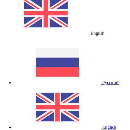
English
Русский
English