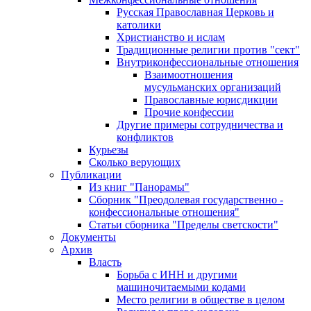
Русская Православная Церковь и
католики
Христианство и ислам
Традиционные религии против "сект"
Внутриконфессиональные отношения
Взаимоотношения
мусульманских организаций
Православные юрисдикции
Прочие конфессии
Другие примеры сотрудничества и
конфликтов
Курьезы
Сколько верующих
Публикации
Из книг "Панорамы"
Сборник "Преодолевая государственно -
конфессиональные отношения"
Статьи сборника "Пределы светскости"
Документы
Архив
Власть
Борьба с ИНН и другими
машиночитаемыми кодами
Место религии в обществе в целом