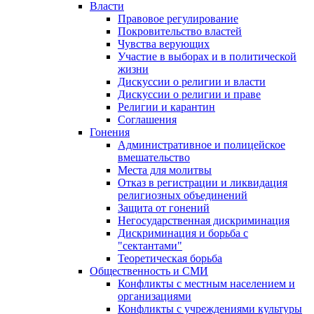
Власти
Правовое регулирование
Покровительство властей
Чувства верующих
Участие в выборах и в политической
жизни
Дискуссии о религии и власти
Дискуссии о религии и праве
Религии и карантин
Соглашения
Гонения
Административное и полицейское
вмешательство
Места для молитвы
Отказ в регистрации и ликвидация
религиозных объединений
Защита от гонений
Негосударственная дискриминация
Дискриминация и борьба с
"сектантами"
Теоретическая борьба
Общественность и СМИ
Конфликты с местным населением и
организациями
Конфликты с учреждениями культуры