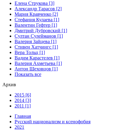
Елена Струкова [3]
Александр Тарасов [2]
Мария Кравченко [2]
Стефания Кулаева [1]
Валентин Гефтер [1]
Дмитрий Дубровский [1]
Султан Сулейманов [1]
Валерия Зайцева [1]
Стивен Хатчингс [1]
Верa Тольц [1]
Вадим Карастелев [1]
Валерия Ахметьева [1]
Антон Шеховцов [1]
Показать все
Архив
2015 [6]
2014 [3]
2011 [1]
Главная
Русский национализм и ксенофобия
2021