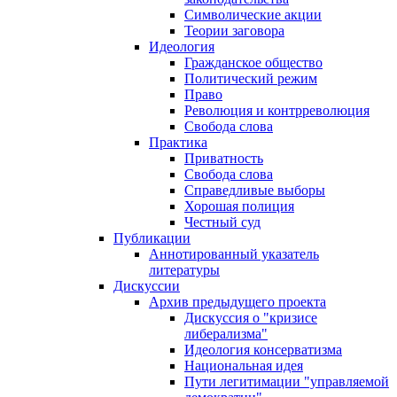
Символические акции
Теории заговора
Идеология
Гражданское общество
Политический режим
Право
Революция и контрреволюция
Свобода слова
Практика
Приватность
Свобода слова
Справедливые выборы
Хорошая полиция
Честный суд
Публикации
Аннотированный указатель
литературы
Дискуссии
Архив предыдущего проекта
Дискуссия о "кризисе
либерализма"
Идеология консерватизма
Национальная идея
Пути легитимации "управляемой