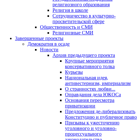
религиозного образования
Религия в школе
Сотрудничество в культурно-
просветительской сфере
Общественность и СМИ
Религиозные СМИ
Завершенные проекты
Демократия в осаде
Новости
Архив предыдущего проекта
Крупные мероприятия
консервативного толка
Курьезы
Национальная идея,
антивестернизм, империализм
О странностях любви...
Оправдания дела ЮКОСа
Основания пересмотра
приватизации
Предложения де-либерализовать
Конституцию и публичное право
Призывы к ужесточению
уголовного и уголовно-
процессуального
законодательства