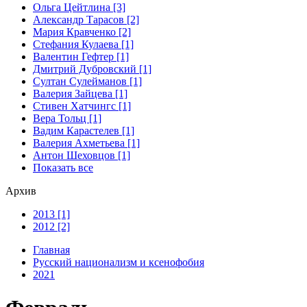
Ольга Цейтлина [3]
Александр Тарасов [2]
Мария Кравченко [2]
Стефания Кулаева [1]
Валентин Гефтер [1]
Дмитрий Дубровский [1]
Султан Сулейманов [1]
Валерия Зайцева [1]
Стивен Хатчингс [1]
Верa Тольц [1]
Вадим Карастелев [1]
Валерия Ахметьева [1]
Антон Шеховцов [1]
Показать все
Архив
2013 [1]
2012 [2]
Главная
Русский национализм и ксенофобия
2021