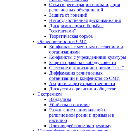
Отказ в регистрации и ликвидация
религиозных объединений
Защита от гонений
Негосударственная дискриминация
Дискриминация и борьба с
"сектантами"
Теоретическая борьба
Общественность и СМИ
Конфликты с местным населением и
организациями
Конфликты с учреждениями культуры
Защита права на свободу совести
Светские организации против "сект"
Диффамация религиозных
организаций и конфликты со СМИ
Акции в защиту нравственности
Дискуссии о религии и обществе
Экстремизм
Вандализм
Убийства и насилие
Разжигание национальной и
религиозной розни и призывы к
насилию
Противодействие экстремизму
Межконфессиональные отношения