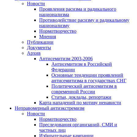
Новости
Проявления расизма и радикального
национализма
Противодействие расизму и радикальному
национализму
Нормотворчество
Мнения
Публикации
Документы
Архив
Антисемитизм 2003-2006
Антисемитизм в Российской
Федерации
Основные тенденции проявлений
антисемитизма в государствах СНГ
Политический антисемитизм в
современной России
Статьи, доклады, репортажи
Карта нападений по мотиву ненависти
Неправомерный антиэкстремизм
Новости
Нормотворчество
Преследования организаций, СМИ и
частных лиц
Избирательные кампании