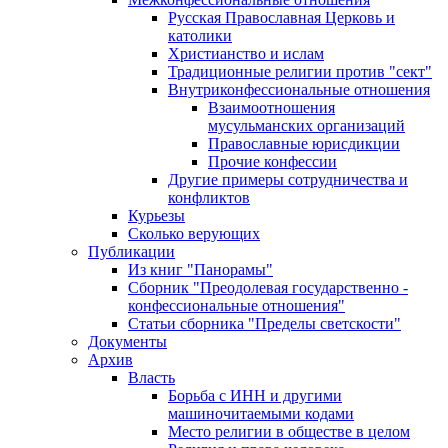
Русская Православная Церковь и
католики
Христианство и ислам
Традиционные религии против "сект"
Внутриконфессиональные отношения
Взаимоотношения
мусульманских организаций
Православные юрисдикции
Прочие конфессии
Другие примеры сотрудничества и
конфликтов
Курьезы
Сколько верующих
Публикации
Из книг "Панорамы"
Сборник "Преодолевая государственно -
конфессиональные отношения"
Статьи сборника "Пределы светскости"
Документы
Архив
Власть
Борьба с ИНН и другими
машиночитаемыми кодами
Место религии в обществе в целом