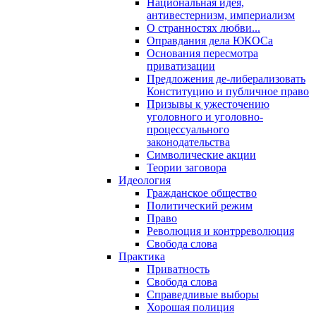
Национальная идея,
антивестернизм, империализм
О странностях любви...
Оправдания дела ЮКОСа
Основания пересмотра
приватизации
Предложения де-либерализовать
Конституцию и публичное право
Призывы к ужесточению
уголовного и уголовно-
процессуального
законодательства
Символические акции
Теории заговора
Идеология
Гражданское общество
Политический режим
Право
Революция и контрреволюция
Свобода слова
Практика
Приватность
Свобода слова
Справедливые выборы
Хорошая полиция