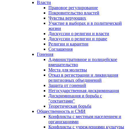
Власти
Правовое регулирование
Покровительство властей
Чувства верующих
Участие в выборах и в политической
жизни
Дискуссии о религии и власти
Дискуссии о религии и праве
Религии и карантин
Соглашения
Гонения
Административное и полицейское
вмешательство
Места для молитвы
Отказ в регистрации и ликвидация
религиозных объединений
Защита от гонений
Негосударственная дискриминация
Дискриминация и борьба с
"сектантами"
Теоретическая борьба
Общественность и СМИ
Конфликты с местным населением и
организациями
Конфликты с учреждениями культуры