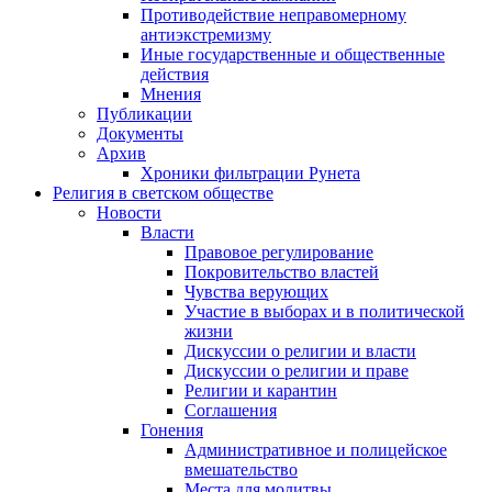
Противодействие неправомерному
антиэкстремизму
Иные государственные и общественные
действия
Мнения
Публикации
Документы
Архив
Хроники фильтрации Рунета
Религия в светском обществе
Новости
Власти
Правовое регулирование
Покровительство властей
Чувства верующих
Участие в выборах и в политической
жизни
Дискуссии о религии и власти
Дискуссии о религии и праве
Религии и карантин
Соглашения
Гонения
Административное и полицейское
вмешательство
Места для молитвы