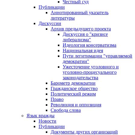
Честный суд
Публикации
Аннотированный указатель
литературы
Дискуссии
Архив предыдущего проекта
Дискуссия о "кризисе
либерализма"
Идеология консерватизма
Национальная идея
Пути легитимации "управляемой
демократии"
Ужесточение уголовного и
уголовно-процесуального
законодательства
Барометр демократии
Гражданское общество
Политический режим
Право
Революция и оппозиция
Свобода слова
Язык вражды
Новости
Публикации
Документы других организаций