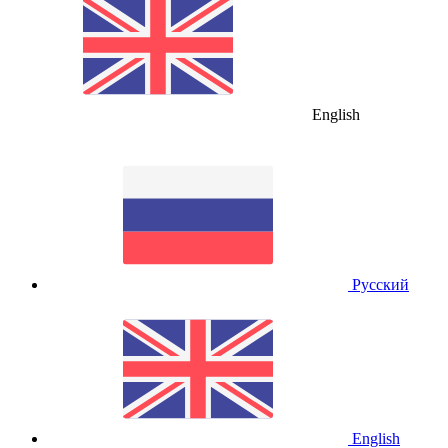
English
Русский
English