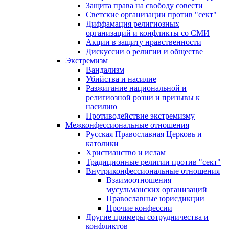
Защита права на свободу совести
Светские организации против "сект"
Диффамация религиозных
организаций и конфликты со СМИ
Акции в защиту нравственности
Дискуссии о религии и обществе
Экстремизм
Вандализм
Убийства и насилие
Разжигание национальной и
религиозной розни и призывы к
насилию
Противодействие экстремизму
Межконфессиональные отношения
Русская Православная Церковь и
католики
Христианство и ислам
Традиционные религии против "сект"
Внутриконфессиональные отношения
Взаимоотношения
мусульманских организаций
Православные юрисдикции
Прочие конфессии
Другие примеры сотрудничества и
конфликтов