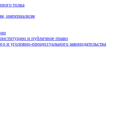
вного толка
зм, империализм
ции
Конституцию и публичное право
о и уголовно-процессуального законодательства