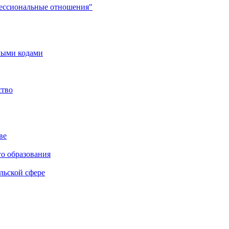
фессиональные отношения"
мыми кодами
ство
ве
го образования
льской сфере