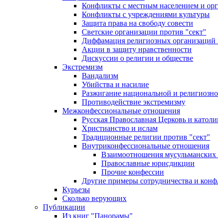
Конфликты с местным населением и ор
Конфликты с учреждениями культуры
Защита права на свободу совести
Светские организации против "сект"
Диффамация религиозных организаций
Акции в защиту нравственности
Дискуссии о религии и обществе
Экстремизм
Вандализм
Убийства и насилие
Разжигание национальной и религиозно
Противодействие экстремизму
Межконфессиональные отношения
Русская Православная Церковь и католи
Христианство и ислам
Традиционные религии против "сект"
Внутриконфессиональные отношения
Взаимоотношения мусульманских 
Православные юрисдикции
Прочие конфессии
Другие примеры сотрудничества и конф
Курьезы
Сколько верующих
Публикации
Из книг "Панорамы"