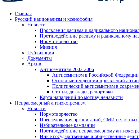
Главная
Русский национализм и ксенофобия
Новости
Проявления расизма и радикального национа
Противодействие расизму и радикальному на
Нормотворчество
Мнения
Публикации
Документы
Архив
Антисемитизм 2003-2006
Антисемитизм в Российской Федерации
Основные тенденции проявлений антис
Политический антисемитизм в совреме
Статьи, доклады, репортажи
Карта нападений по мотиву ненависти
Неправомерный антиэкстремизм
Новости
Нормотворчество
Преследования организаций, СМИ и частных
Избирательные кампании
Противодействие неправомерному антиэкстр
Иные государственные и общественные дейст