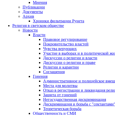
Мнения
Публикации
Документы
Архив
Хроники фильтрации Рунета
Религия в светском обществе
Новости
Власти
Правовое регулирование
Покровительство властей
Чувства верующих
Участие в выборах и в политической ж
Дискуссии о религии и власти
Дискуссии о религии и праве
Религии и карантин
Соглашения
Гонения
Административное и полицейское вмеш
Места для молитвы
Отказ в регистрации и ликвидация рел
Защита от гонений
Негосударственная дискриминация
Дискриминация и борьба с "сектантами
Теоретическая борьба
Общественность и СМИ