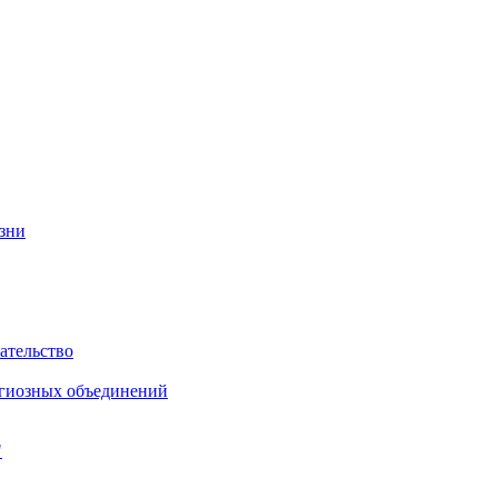
изни
ательство
игиозных объединений
"