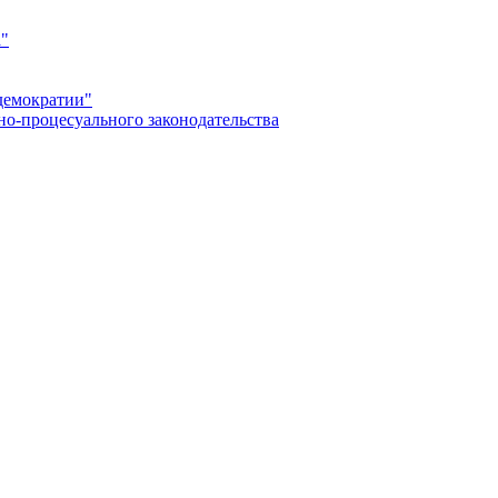
а"
демократии"
но-процесуального законодательства