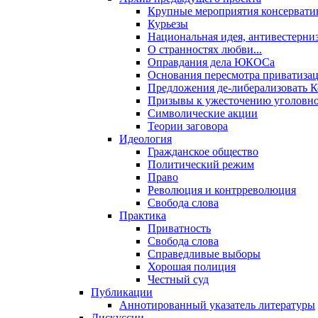
Крупные мероприятия консервати
Курьезы
Национальная идея, антивестерни
О странностях любви...
Оправдания дела ЮКОСа
Основания пересмотра приватиза
Предложения де-либерализовать 
Призывы к ужесточению уголовног
Символические акции
Теории заговора
Идеология
Гражданское общество
Политический режим
Право
Революция и контрреволюция
Свобода слова
Практика
Приватность
Свобода слова
Справедливые выборы
Хорошая полиция
Честный суд
Публикации
Аннотированный указатель литературы
Дискуссии