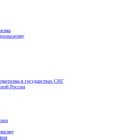
лизма
ционализму
емитизма в государствах СНГ
нной России
 лиц
емизму
вия