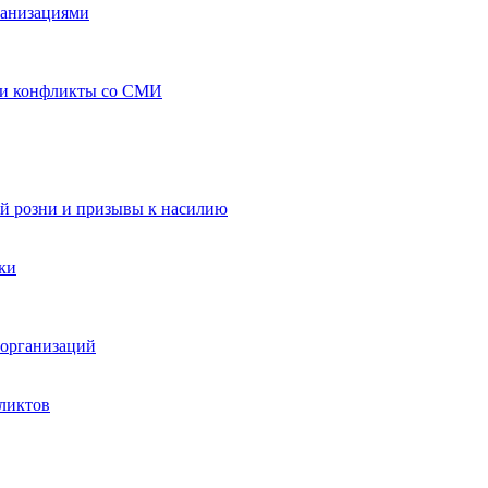
ганизациями
 и конфликты со СМИ
й розни и призывы к насилию
ки
организаций
ликтов