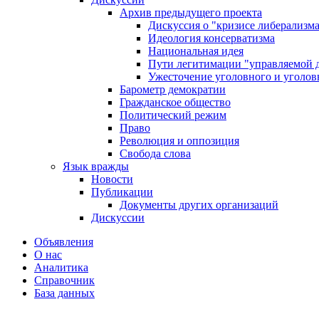
Архив предыдущего проекта
Дискуссия о "кризисе либерализм
Идеология консерватизма
Национальная идея
Пути легитимации "управляемой 
Ужесточение уголовного и уголов
Барометр демократии
Гражданское общество
Политический режим
Право
Революция и оппозиция
Свобода слова
Язык вражды
Новости
Публикации
Документы других организаций
Дискуссии
Объявления
О нас
Аналитика
Справочник
База данных