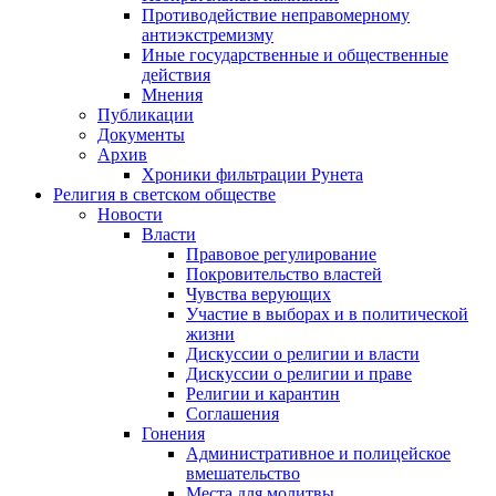
Противодействие неправомерному
антиэкстремизму
Иные государственные и общественные
действия
Мнения
Публикации
Документы
Архив
Хроники фильтрации Рунета
Религия в светском обществе
Новости
Власти
Правовое регулирование
Покровительство властей
Чувства верующих
Участие в выборах и в политической
жизни
Дискуссии о религии и власти
Дискуссии о религии и праве
Религии и карантин
Соглашения
Гонения
Административное и полицейское
вмешательство
Места для молитвы