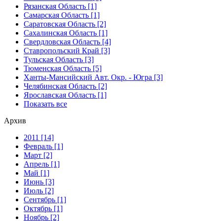
Рязанская Область [1]
Самарская Область [1]
Саратовская Область [2]
Сахалинская Область [1]
Свердловская Область [4]
Ставропольский Край [3]
Тульская Область [3]
Тюменская Область [5]
Ханты-Мансийский Авт. Окр. - Югра [3]
Челябинская Область [2]
Ярославская Область [1]
Показать все
Архив
2011 [14]
Февраль [1]
Март [2]
Апрель [1]
Май [1]
Июнь [3]
Июль [2]
Сентябрь [1]
Октябрь [1]
Ноябрь [2]