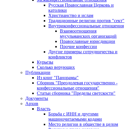
Русская Православная Церковь и
католики
Христианство и ислам
Традиционные религии против "сект"
Внутриконфессиональные отношения
Взаимоотношения
мусульманских организаций
Православные юрисдикции
Прочие конфессии
Другие примеры сотрудничества и
конфликтов
Курьезы
Сколько верующих
Публикации
Из книг "Панорамы"
Сборник "Преодолевая государственно -
конфессиональные отношения"
Статьи сборника "Пределы светскости"
Документы
Архив
Власть
Борьба с ИНН и другими
машиночитаемыми кодами
Место религии в обществе в целом