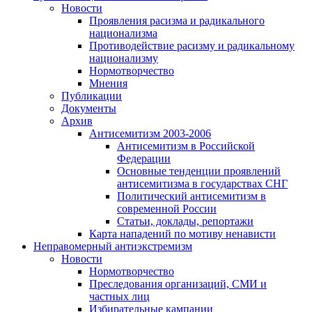
Новости
Проявления расизма и радикального
национализма
Противодействие расизму и радикальному
национализму
Нормотворчество
Мнения
Публикации
Документы
Архив
Антисемитизм 2003-2006
Антисемитизм в Российской
Федерации
Основные тенденции проявлений
антисемитизма в государствах СНГ
Политический антисемитизм в
современной России
Статьи, доклады, репортажи
Карта нападений по мотиву ненависти
Неправомерный антиэкстремизм
Новости
Нормотворчество
Преследования организаций, СМИ и
частных лиц
Избирательные кампании