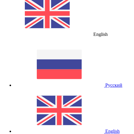
English
Русский
English