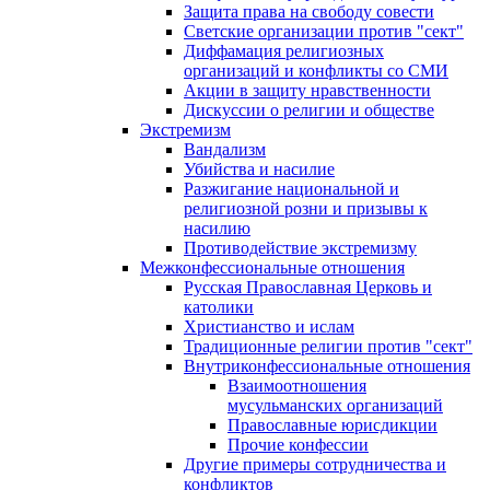
Защита права на свободу совести
Светские организации против "сект"
Диффамация религиозных
организаций и конфликты со СМИ
Акции в защиту нравственности
Дискуссии о религии и обществе
Экстремизм
Вандализм
Убийства и насилие
Разжигание национальной и
религиозной розни и призывы к
насилию
Противодействие экстремизму
Межконфессиональные отношения
Русская Православная Церковь и
католики
Христианство и ислам
Традиционные религии против "сект"
Внутриконфессиональные отношения
Взаимоотношения
мусульманских организаций
Православные юрисдикции
Прочие конфессии
Другие примеры сотрудничества и
конфликтов