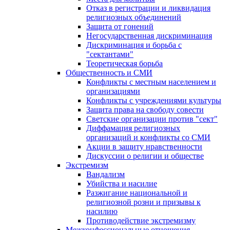
Отказ в регистрации и ликвидация
религиозных объединений
Защита от гонений
Негосударственная дискриминация
Дискриминация и борьба с
"сектантами"
Теоретическая борьба
Общественность и СМИ
Конфликты с местным населением и
организациями
Конфликты с учреждениями культуры
Защита права на свободу совести
Светские организации против "сект"
Диффамация религиозных
организаций и конфликты со СМИ
Акции в защиту нравственности
Дискуссии о религии и обществе
Экстремизм
Вандализм
Убийства и насилие
Разжигание национальной и
религиозной розни и призывы к
насилию
Противодействие экстремизму
Межконфессиональные отношения