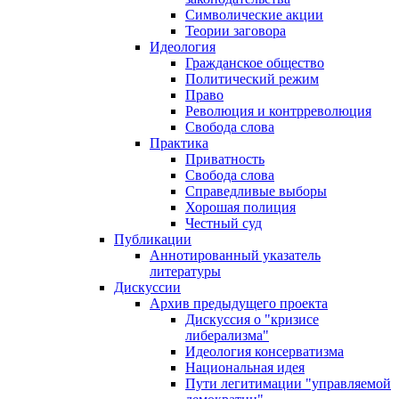
Символические акции
Теории заговора
Идеология
Гражданское общество
Политический режим
Право
Революция и контрреволюция
Свобода слова
Практика
Приватность
Свобода слова
Справедливые выборы
Хорошая полиция
Честный суд
Публикации
Аннотированный указатель
литературы
Дискуссии
Архив предыдущего проекта
Дискуссия о "кризисе
либерализма"
Идеология консерватизма
Национальная идея
Пути легитимации "управляемой