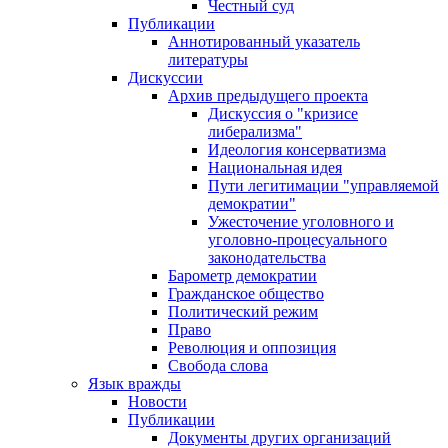
Честный суд
Публикации
Аннотированный указатель
литературы
Дискуссии
Архив предыдущего проекта
Дискуссия о "кризисе
либерализма"
Идеология консерватизма
Национальная идея
Пути легитимации "управляемой
демократии"
Ужесточение уголовного и
уголовно-процесуального
законодательства
Барометр демократии
Гражданское общество
Политический режим
Право
Революция и оппозиция
Свобода слова
Язык вражды
Новости
Публикации
Документы других организаций