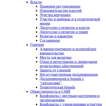
Власти
Правовое регулирование
Покровительство властей
Чувства верующих
Участие в выборах и в политической
жизни
Дискуссии о религии и власти
Дискуссии о религии и праве
Религии и карантин
Соглашения
Гонения
Административное и полицейское
вмешательство
Места для молитвы
Отказ в регистрации и ликвидация
религиозных объединений
Защита от гонений
Негосударственная дискриминация
Дискриминация и борьба с
"сектантами"
Теоретическая борьба
Общественность и СМИ
Конфликты с местным населением и
организациями
Конфликты с учреждениями культуры