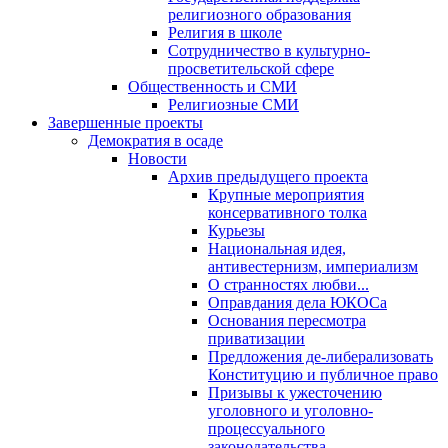
религиозного образования
Религия в школе
Сотрудничество в культурно-
просветительской сфере
Общественность и СМИ
Религиозные СМИ
Завершенные проекты
Демократия в осаде
Новости
Архив предыдущего проекта
Крупные мероприятия
консервативного толка
Курьезы
Национальная идея,
антивестернизм, империализм
О странностях любви...
Оправдания дела ЮКОСа
Основания пересмотра
приватизации
Предложения де-либерализовать
Конституцию и публичное право
Призывы к ужесточению
уголовного и уголовно-
процессуального
законодательства