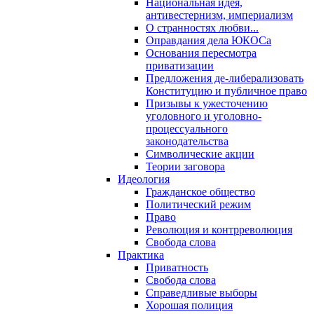
Национальная идея,
антивестернизм, империализм
О странностях любви...
Оправдания дела ЮКОСа
Основания пересмотра
приватизации
Предложения де-либерализовать
Конституцию и публичное право
Призывы к ужесточению
уголовного и уголовно-
процессуального
законодательства
Символические акции
Теории заговора
Идеология
Гражданское общество
Политический режим
Право
Революция и контрреволюция
Свобода слова
Практика
Приватность
Свобода слова
Справедливые выборы
Хорошая полиция