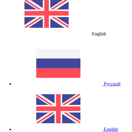
English
Русский
English