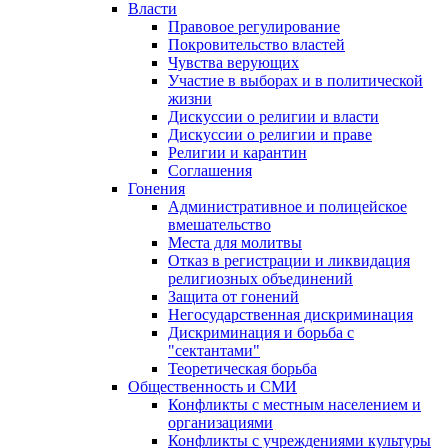
Власти
Правовое регулирование
Покровительство властей
Чувства верующих
Участие в выборах и в политической
жизни
Дискуссии о религии и власти
Дискуссии о религии и праве
Религии и карантин
Соглашения
Гонения
Административное и полицейское
вмешательство
Места для молитвы
Отказ в регистрации и ликвидация
религиозных объединений
Защита от гонений
Негосударственная дискриминация
Дискриминация и борьба с
"сектантами"
Теоретическая борьба
Общественность и СМИ
Конфликты с местным населением и
организациями
Конфликты с учреждениями культуры