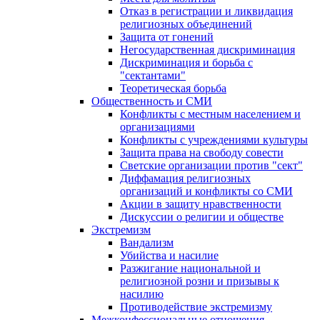
Отказ в регистрации и ликвидация
религиозных объединений
Защита от гонений
Негосударственная дискриминация
Дискриминация и борьба с
"сектантами"
Теоретическая борьба
Общественность и СМИ
Конфликты с местным населением и
организациями
Конфликты с учреждениями культуры
Защита права на свободу совести
Светские организации против "сект"
Диффамация религиозных
организаций и конфликты со СМИ
Акции в защиту нравственности
Дискуссии о религии и обществе
Экстремизм
Вандализм
Убийства и насилие
Разжигание национальной и
религиозной розни и призывы к
насилию
Противодействие экстремизму
Межконфессиональные отношения