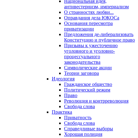
Национальная идея,
антивестернизм, империализм
О странностях любви...
Оправдания дела ЮКОСа
Основания пересмотра
приватизации
Предложения де-либерализовать
Конституцию и публичное право
Призывы к ужесточению
уголовного и уголовно-
процессуального
законодательства
Символические акции
Теории заговора
Идеология
Гражданское общество
Политический режим
Право
Революция и контрреволюция
Свобода слова
Практика
Приватность
Свобода слова
Справедливые выборы
Хорошая полиция