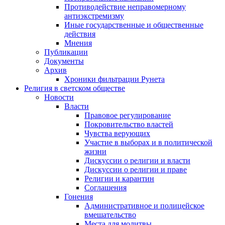
Противодействие неправомерному
антиэкстремизму
Иные государственные и общественные
действия
Мнения
Публикации
Документы
Архив
Хроники фильтрации Рунета
Религия в светском обществе
Новости
Власти
Правовое регулирование
Покровительство властей
Чувства верующих
Участие в выборах и в политической
жизни
Дискуссии о религии и власти
Дискуссии о религии и праве
Религии и карантин
Соглашения
Гонения
Административное и полицейское
вмешательство
Места для молитвы