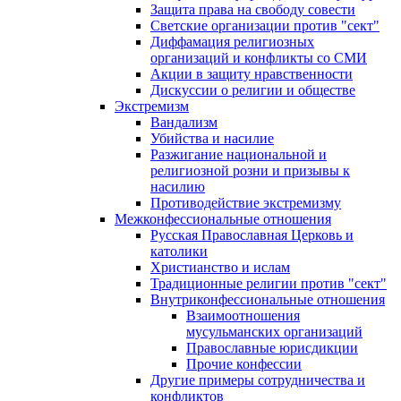
Защита права на свободу совести
Светские организации против "сект"
Диффамация религиозных
организаций и конфликты со СМИ
Акции в защиту нравственности
Дискуссии о религии и обществе
Экстремизм
Вандализм
Убийства и насилие
Разжигание национальной и
религиозной розни и призывы к
насилию
Противодействие экстремизму
Межконфессиональные отношения
Русская Православная Церковь и
католики
Христианство и ислам
Традиционные религии против "сект"
Внутриконфессиональные отношения
Взаимоотношения
мусульманских организаций
Православные юрисдикции
Прочие конфессии
Другие примеры сотрудничества и
конфликтов