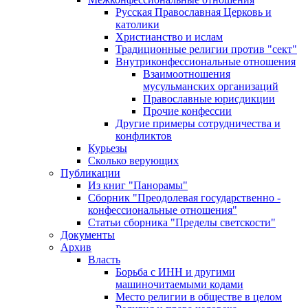
Русская Православная Церковь и
католики
Христианство и ислам
Традиционные религии против "сект"
Внутриконфессиональные отношения
Взаимоотношения
мусульманских организаций
Православные юрисдикции
Прочие конфессии
Другие примеры сотрудничества и
конфликтов
Курьезы
Сколько верующих
Публикации
Из книг "Панорамы"
Сборник "Преодолевая государственно -
конфессиональные отношения"
Статьи сборника "Пределы светскости"
Документы
Архив
Власть
Борьба с ИНН и другими
машиночитаемыми кодами
Место религии в обществе в целом