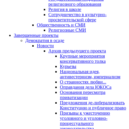
религиозного образования
Религия в школе
Сотрудничество в культурно-
просветительской сфере
Общественность и СМИ
Религиозные СМИ
Завершенные проекты
Демократия в осаде
Новости
Архив предыдущего проекта
Крупные мероприятия
консервативного толка
Курьезы
Национальная идея,
антивестернизм, империализм
О странностях любви...
Оправдания дела ЮКОСа
Основания пересмотра
приватизации
Предложения де-либерализовать
Конституцию и публичное право
Призывы к ужесточению
уголовного и уголовно-
процессуального
законодательства