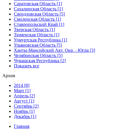
Саратовская Область [1]
Сахалинская Область [1]
Свердловская Область [5]
Смоленская Область [1]
Ставропольский Край [1]
Тверская Область [1]
Тюменская Область [1]
Удмуртская Республика [1]
Ульяновская Область [5]
Ханты-Мансийский Авт. Окр. - Югра [3]
Челябинская Область [5]
Чувашская Республика [2]
Показать все
Архив
2014 [8]
Март [1]
Апрель [2]
Август [1]
Сентябрь [2]
Ноябрь [1]
Декабрь [1]
Главная