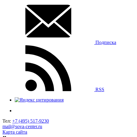
Подписка
RSS
Тел:
+7 (495) 517-9230
mail@sova-center.ru
Карта сайта