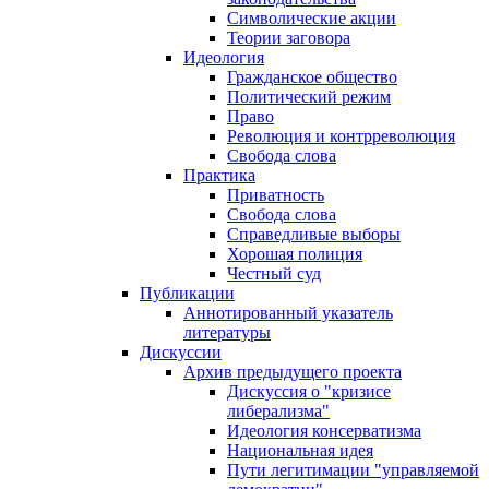
Символические акции
Теории заговора
Идеология
Гражданское общество
Политический режим
Право
Революция и контрреволюция
Свобода слова
Практика
Приватность
Свобода слова
Справедливые выборы
Хорошая полиция
Честный суд
Публикации
Аннотированный указатель
литературы
Дискуссии
Архив предыдущего проекта
Дискуссия о "кризисе
либерализма"
Идеология консерватизма
Национальная идея
Пути легитимации "управляемой