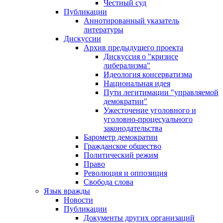
Честный суд
Публикации
Аннотированный указатель
литературы
Дискуссии
Архив предыдущего проекта
Дискуссия о "кризисе
либерализма"
Идеология консерватизма
Национальная идея
Пути легитимации "управляемой
демократии"
Ужесточение уголовного и
уголовно-процесуального
законодательства
Барометр демократии
Гражданское общество
Политический режим
Право
Революция и оппозиция
Свобода слова
Язык вражды
Новости
Публикации
Документы других организаций