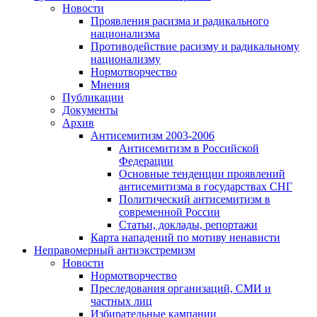
Новости
Проявления расизма и радикального
национализма
Противодействие расизму и радикальному
национализму
Нормотворчество
Мнения
Публикации
Документы
Архив
Антисемитизм 2003-2006
Антисемитизм в Российской
Федерации
Основные тенденции проявлений
антисемитизма в государствах СНГ
Политический антисемитизм в
современной России
Статьи, доклады, репортажи
Карта нападений по мотиву ненависти
Неправомерный антиэкстремизм
Новости
Нормотворчество
Преследования организаций, СМИ и
частных лиц
Избирательные кампании