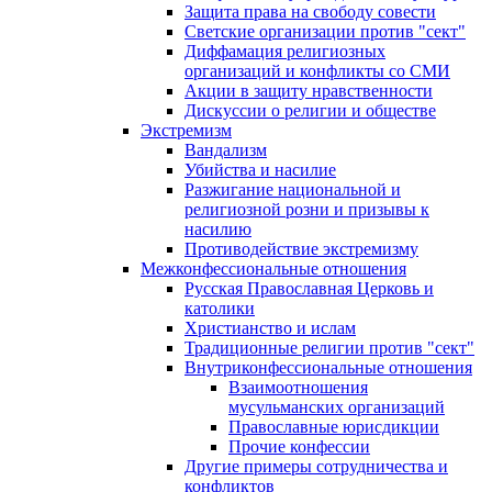
Защита права на свободу совести
Светские организации против "сект"
Диффамация религиозных
организаций и конфликты со СМИ
Акции в защиту нравственности
Дискуссии о религии и обществе
Экстремизм
Вандализм
Убийства и насилие
Разжигание национальной и
религиозной розни и призывы к
насилию
Противодействие экстремизму
Межконфессиональные отношения
Русская Православная Церковь и
католики
Христианство и ислам
Традиционные религии против "сект"
Внутриконфессиональные отношения
Взаимоотношения
мусульманских организаций
Православные юрисдикции
Прочие конфессии
Другие примеры сотрудничества и
конфликтов