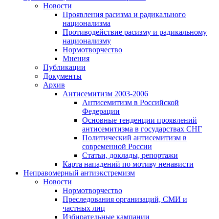
Новости
Проявления расизма и радикального
национализма
Противодействие расизму и радикальному
национализму
Нормотворчество
Мнения
Публикации
Документы
Архив
Антисемитизм 2003-2006
Антисемитизм в Российской
Федерации
Основные тенденции проявлений
антисемитизма в государствах СНГ
Политический антисемитизм в
современной России
Статьи, доклады, репортажи
Карта нападений по мотиву ненависти
Неправомерный антиэкстремизм
Новости
Нормотворчество
Преследования организаций, СМИ и
частных лиц
Избирательные кампании