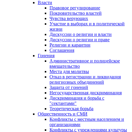
Власти
Правовое регулирование
Покровительство властей
Чувства верующих
Участие в выборах и в политической
жизни
Дискуссии о религии и власти
Дискуссии о религии и праве
Религии и карантин
Соглашения
Гонения
Административное и полицейское
вмешательство
Места для молитвы
Отказ в регистрации и ликвидация
религиозных объединений
Защита от гонений
Негосударственная дискриминация
Дискриминация и борьба с
"сектантами"
Теоретическая борьба
Общественность и СМИ
Конфликты с местным населением и
организациями
Конфликты с учреждениями культуры