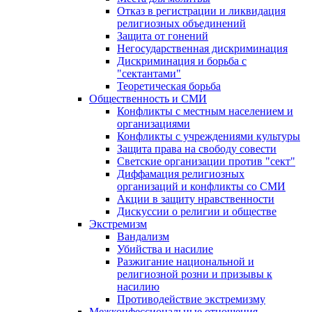
Отказ в регистрации и ликвидация
религиозных объединений
Защита от гонений
Негосударственная дискриминация
Дискриминация и борьба с
"сектантами"
Теоретическая борьба
Общественность и СМИ
Конфликты с местным населением и
организациями
Конфликты с учреждениями культуры
Защита права на свободу совести
Светские организации против "сект"
Диффамация религиозных
организаций и конфликты со СМИ
Акции в защиту нравственности
Дискуссии о религии и обществе
Экстремизм
Вандализм
Убийства и насилие
Разжигание национальной и
религиозной розни и призывы к
насилию
Противодействие экстремизму
Межконфессиональные отношения