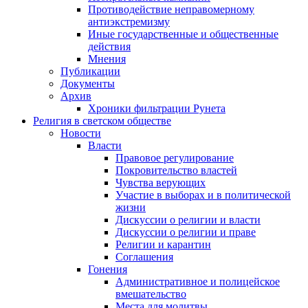
Противодействие неправомерному
антиэкстремизму
Иные государственные и общественные
действия
Мнения
Публикации
Документы
Архив
Хроники фильтрации Рунета
Религия в светском обществе
Новости
Власти
Правовое регулирование
Покровительство властей
Чувства верующих
Участие в выборах и в политической
жизни
Дискуссии о религии и власти
Дискуссии о религии и праве
Религии и карантин
Соглашения
Гонения
Административное и полицейское
вмешательство
Места для молитвы