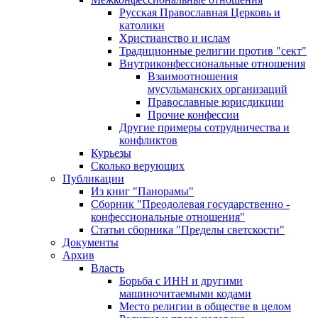
Русская Православная Церковь и
католики
Христианство и ислам
Традиционные религии против "сект"
Внутриконфессиональные отношения
Взаимоотношения
мусульманских организаций
Православные юрисдикции
Прочие конфессии
Другие примеры сотрудничества и
конфликтов
Курьезы
Сколько верующих
Публикации
Из книг "Панорамы"
Сборник "Преодолевая государственно -
конфессиональные отношения"
Статьи сборника "Пределы светскости"
Документы
Архив
Власть
Борьба с ИНН и другими
машиночитаемыми кодами
Место религии в обществе в целом