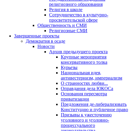
религиозного образования
Религия в школе
Сотрудничество в культурно-
просветительской сфере
Общественность и СМИ
Религиозные СМИ
Завершенные проекты
Демократия в осаде
Новости
Архив предыдущего проекта
Крупные мероприятия
консервативного толка
Курьезы
Национальная идея,
антивестернизм, империализм
О странностях любви...
Оправдания дела ЮКОСа
Основания пересмотра
приватизации
Предложения де-либерализовать
Конституцию и публичное право
Призывы к ужесточению
уголовного и уголовно-
процессуального
законодательства