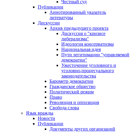
Честный суд
Публикации
Аннотированный указатель
литературы
Дискуссии
Архив предыдущего проекта
Дискуссия о "кризисе
либерализма"
Идеология консерватизма
Национальная идея
Пути легитимации "управляемой
демократии"
Ужесточение уголовного и
уголовно-процесуального
законодательства
Барометр демократии
Гражданское общество
Политический режим
Право
Революция и оппозиция
Свобода слова
Язык вражды
Новости
Публикации
Документы других организаций