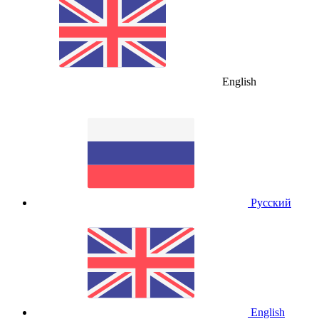
English
Русский
English