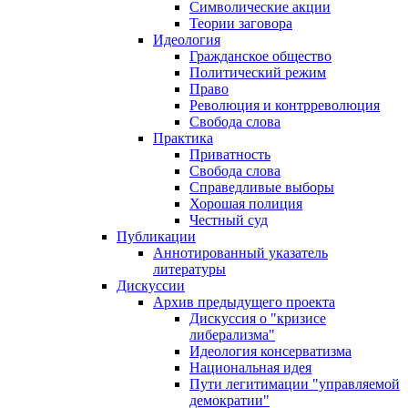
Символические акции
Теории заговора
Идеология
Гражданское общество
Политический режим
Право
Революция и контрреволюция
Свобода слова
Практика
Приватность
Свобода слова
Справедливые выборы
Хорошая полиция
Честный суд
Публикации
Аннотированный указатель
литературы
Дискуссии
Архив предыдущего проекта
Дискуссия о "кризисе
либерализма"
Идеология консерватизма
Национальная идея
Пути легитимации "управляемой
демократии"