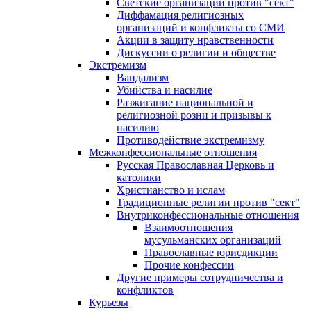
Светские организации против "сект"
Диффамация религиозных
организаций и конфликты со СМИ
Акции в защиту нравственности
Дискуссии о религии и обществе
Экстремизм
Вандализм
Убийства и насилие
Разжигание национальной и
религиозной розни и призывы к
насилию
Противодействие экстремизму
Межконфессиональные отношения
Русская Православная Церковь и
католики
Христианство и ислам
Традиционные религии против "сект"
Внутриконфессиональные отношения
Взаимоотношения
мусульманских организаций
Православные юрисдикции
Прочие конфессии
Другие примеры сотрудничества и
конфликтов
Курьезы