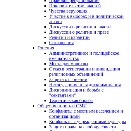
Правовое регулирование
Покровительство властей
Чувства верующих
Участие в выборах и в политической
жизни
Дискуссии о религии и власти
Дискуссии о религии и праве
Религии и карантин
Соглашения
Гонения
Административное и полицейское
вмешательство
Места для молитвы
Отказ в регистрации и ликвидация
религиозных объединений
Защита от гонений
Негосударственная дискриминация
Дискриминация и борьба с
"сектантами"
Теоретическая борьба
Общественность и СМИ
Конфликты с местным населением и
организациями
Конфликты с учреждениями культуры
Защита права на свободу совести