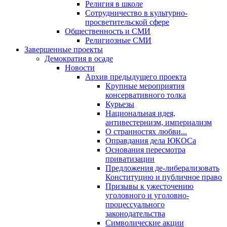
Религия в школе
Сотрудничество в культурно-
просветительской сфере
Общественность и СМИ
Религиозные СМИ
Завершенные проекты
Демократия в осаде
Новости
Архив предыдущего проекта
Крупные мероприятия
консервативного толка
Курьезы
Национальная идея,
антивестернизм, империализм
О странностях любви...
Оправдания дела ЮКОСа
Основания пересмотра
приватизации
Предложения де-либерализовать
Конституцию и публичное право
Призывы к ужесточению
уголовного и уголовно-
процессуального
законодательства
Символические акции