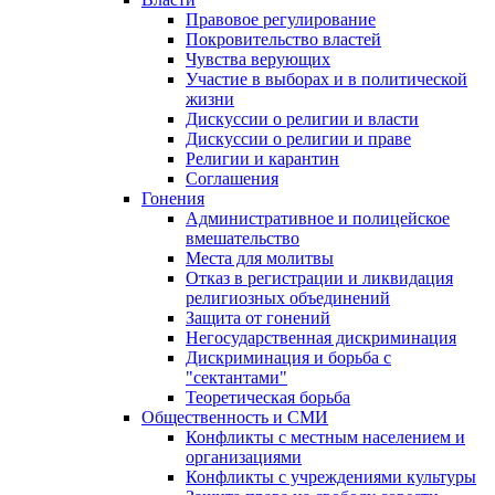
Правовое регулирование
Покровительство властей
Чувства верующих
Участие в выборах и в политической
жизни
Дискуссии о религии и власти
Дискуссии о религии и праве
Религии и карантин
Соглашения
Гонения
Административное и полицейское
вмешательство
Места для молитвы
Отказ в регистрации и ликвидация
религиозных объединений
Защита от гонений
Негосударственная дискриминация
Дискриминация и борьба с
"сектантами"
Теоретическая борьба
Общественность и СМИ
Конфликты с местным населением и
организациями
Конфликты с учреждениями культуры