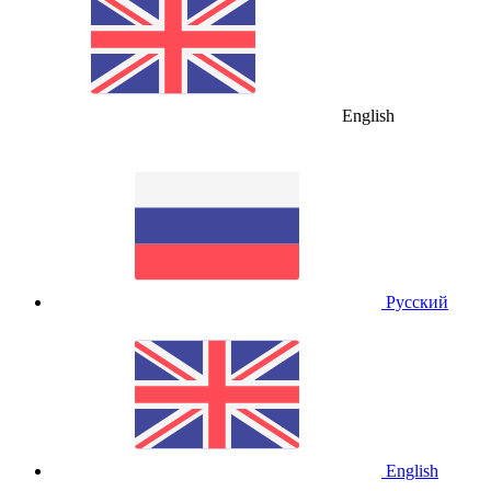
English
Русский
English