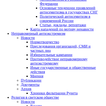
Федерации
Основные тенденции проявлений
антисемитизма в государствах СНГ
Политический антисемитизм в
современной России
Статьи, доклады, репортажи
Карта нападений по мотиву ненависти
Неправомерный антиэкстремизм
Новости
Нормотворчество
Преследования организаций, СМИ и
частных лиц
Избирательные кампании
Противодействие неправомерному
антиэкстремизму
Иные государственные и общественные
действия
Мнения
Публикации
Документы
Архив
Хроники фильтрации Рунета
Религия в светском обществе
Новости
Власти