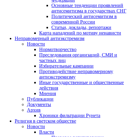
Основные тенденции проявлений
антисемитизма в государствах СНГ
Политический антисемитизм в
современной России
Статьи, доклады, репортажи
Карта нападений по мотиву ненависти
Неправомерный антиэкстремизм
Новости
Нормотворчество
Преследования организаций, СМИ и
частных лиц
Избирательные кампании
Противодействие неправомерному
антиэкстремизму
Иные государственные и общественные
действия
Мнения
Публикации
Документы
Архив
Хроники фильтрации Рунета
Религия в светском обществе
Новости
Власти