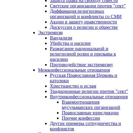
Защита права на свободу совести
Светские организации против "сект"
Диффамация религиозных
организаций и конфликты со СМИ
Акции в защиту нравственности
Дискуссии о религии и обществе
Экстремизм
Вандализм
Убийства и насилие
Разжигание национальной и
религиозной розни и призывы к
насилию
Противодействие экстремизму
Межконфессиональные отношения
Русская Православная Церковь и
католики
Христианство и ислам
Традиционные религии против "сект"
Внутриконфессиональные отношения
Взаимоотношения
мусульманских организаций
Православные юрисдикции
Прочие конфессии
Другие примеры сотрудничества и
конфликтов