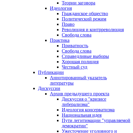
Теории заговора
Идеология
Гражданское общество
Политический режим
Право
Революция и контрреволюция
Свобода слова
Практика
Приватность
Свобода слова
Справедливые выборы
Хорошая полиция
Честный суд
Публикации
Аннотированный указатель
литературы
Дискуссии
Архив предыдущего проекта
Дискуссия о "кризисе
либерализма"
Идеология консерватизма
Национальная идея
Пути легитимации "управляемой
демократии"
Ужесточение уголовного и