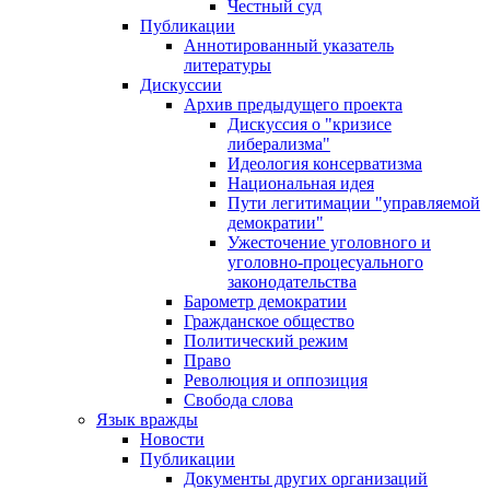
Честный суд
Публикации
Аннотированный указатель
литературы
Дискуссии
Архив предыдущего проекта
Дискуссия о "кризисе
либерализма"
Идеология консерватизма
Национальная идея
Пути легитимации "управляемой
демократии"
Ужесточение уголовного и
уголовно-процесуального
законодательства
Барометр демократии
Гражданское общество
Политический режим
Право
Революция и оппозиция
Свобода слова
Язык вражды
Новости
Публикации
Документы других организаций