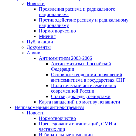
Новости
Проявления расизма и радикального
национализма
Противодействие расизму и радикальному
национализму
Нормотворчество
Мнения
Публикации
Документы
Архив
Антисемитизм 2003-2006
Антисемитизм в Российской
Федерации
Основные тенденции проявлений
антисемитизма в государствах СНГ
Политический антисемитизм в
современной России
Статьи, доклады, репортажи
Карта нападений по мотиву ненависти
Неправомерный антиэкстремизм
Новости
Нормотворчество
Преследования организаций, СМИ и
частных лиц
Избирательные кампании