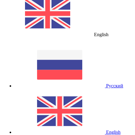
English
Русский
English