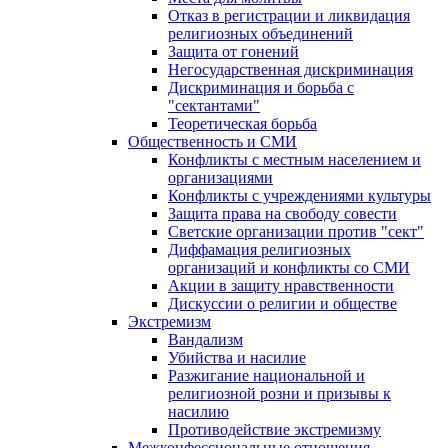
Отказ в регистрации и ликвидация
религиозных объединений
Защита от гонений
Негосударственная дискриминация
Дискриминация и борьба с
"сектантами"
Теоретическая борьба
Общественность и СМИ
Конфликты с местным населением и
организациями
Конфликты с учреждениями культуры
Защита права на свободу совести
Светские организации против "сект"
Диффамация религиозных
организаций и конфликты со СМИ
Акции в защиту нравственности
Дискуссии о религии и обществе
Экстремизм
Вандализм
Убийства и насилие
Разжигание национальной и
религиозной розни и призывы к
насилию
Противодействие экстремизму
Межконфессиональные отношения