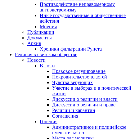
Противодействие неправомерному
антиэкстремизму
Иные государственные и общественные
действия
Мнения
Публикации
Документы
Архив
Хроники фильтрации Рунета
Религия в светском обществе
Новости
Власти
Правовое регулирование
Покровительство властей
Чувства верующих
Участие в выборах и в политической
жизни
Дискуссии о религии и власти
Дискуссии о религии и праве
Религии и карантин
Соглашения
Гонения
Административное и полицейское
вмешательство
Места для молитвы