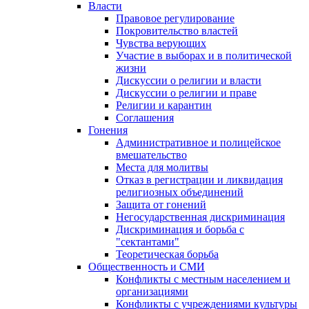
Власти
Правовое регулирование
Покровительство властей
Чувства верующих
Участие в выборах и в политической
жизни
Дискуссии о религии и власти
Дискуссии о религии и праве
Религии и карантин
Соглашения
Гонения
Административное и полицейское
вмешательство
Места для молитвы
Отказ в регистрации и ликвидация
религиозных объединений
Защита от гонений
Негосударственная дискриминация
Дискриминация и борьба с
"сектантами"
Теоретическая борьба
Общественность и СМИ
Конфликты с местным населением и
организациями
Конфликты с учреждениями культуры