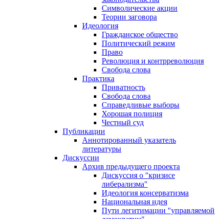
Символические акции
Теории заговора
Идеология
Гражданское общество
Политический режим
Право
Революция и контрреволюция
Свобода слова
Практика
Приватность
Свобода слова
Справедливые выборы
Хорошая полиция
Честный суд
Публикации
Аннотированный указатель
литературы
Дискуссии
Архив предыдущего проекта
Дискуссия о "кризисе
либерализма"
Идеология консерватизма
Национальная идея
Пути легитимации "управляемой