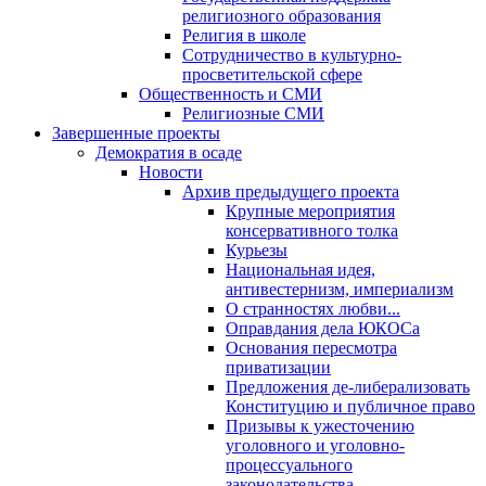
религиозного образования
Религия в школе
Сотрудничество в культурно-
просветительской сфере
Общественность и СМИ
Религиозные СМИ
Завершенные проекты
Демократия в осаде
Новости
Архив предыдущего проекта
Крупные мероприятия
консервативного толка
Курьезы
Национальная идея,
антивестернизм, империализм
О странностях любви...
Оправдания дела ЮКОСа
Основания пересмотра
приватизации
Предложения де-либерализовать
Конституцию и публичное право
Призывы к ужесточению
уголовного и уголовно-
процессуального
законодательства