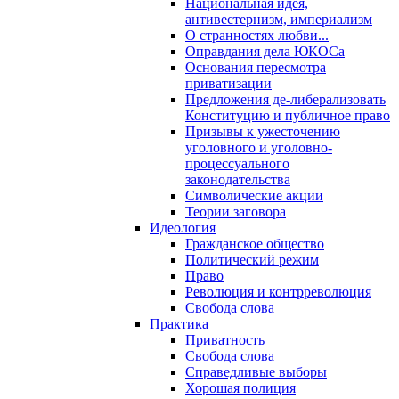
Национальная идея,
антивестернизм, империализм
О странностях любви...
Оправдания дела ЮКОСа
Основания пересмотра
приватизации
Предложения де-либерализовать
Конституцию и публичное право
Призывы к ужесточению
уголовного и уголовно-
процессуального
законодательства
Символические акции
Теории заговора
Идеология
Гражданское общество
Политический режим
Право
Революция и контрреволюция
Свобода слова
Практика
Приватность
Свобода слова
Справедливые выборы
Хорошая полиция