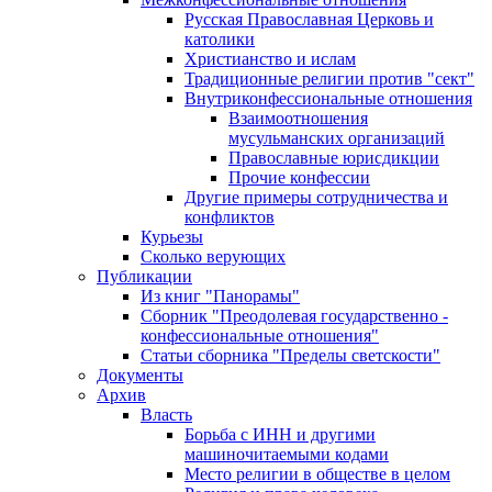
Русская Православная Церковь и
католики
Христианство и ислам
Традиционные религии против "сект"
Внутриконфессиональные отношения
Взаимоотношения
мусульманских организаций
Православные юрисдикции
Прочие конфессии
Другие примеры сотрудничества и
конфликтов
Курьезы
Сколько верующих
Публикации
Из книг "Панорамы"
Сборник "Преодолевая государственно -
конфессиональные отношения"
Статьи сборника "Пределы светскости"
Документы
Архив
Власть
Борьба с ИНН и другими
машиночитаемыми кодами
Место религии в обществе в целом