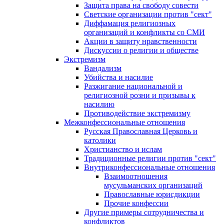
Защита права на свободу совести
Светские организации против "сект"
Диффамация религиозных
организаций и конфликты со СМИ
Акции в защиту нравственности
Дискуссии о религии и обществе
Экстремизм
Вандализм
Убийства и насилие
Разжигание национальной и
религиозной розни и призывы к
насилию
Противодействие экстремизму
Межконфессиональные отношения
Русская Православная Церковь и
католики
Христианство и ислам
Традиционные религии против "сект"
Внутриконфессиональные отношения
Взаимоотношения
мусульманских организаций
Православные юрисдикции
Прочие конфессии
Другие примеры сотрудничества и
конфликтов