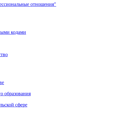
фессиональные отношения"
мыми кодами
ство
ве
го образования
льской сфере