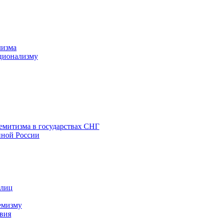
лизма
ционализму
емитизма в государствах СНГ
нной России
 лиц
емизму
вия