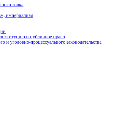
вного толка
зм, империализм
ции
Конституцию и публичное право
о и уголовно-процессуального законодательства