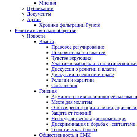
Мнения
Публикации
Документы
Архив
Хроники фильтрации Рунета
Религия в светском обществе
Новости
Власти
Правовое регулирование
Покровительство властей
Чувства верующих
Участие в выборах и в политической ж
Дискуссии о религии и власти
Дискуссии о религии и праве
Религии и карантин
Соглашения
Гонения
Административное и полицейское вмеш
Места для молитвы
Отказ в регистрации и ликвидация рел
Защита от гонений
Негосударственная дискриминация
Дискриминация и борьба с "сектантами
Теоретическая борьба
Общественность и СМИ