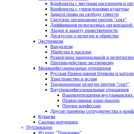
Конфликты с местным населением и ор
Конфликты с учреждениями культуры
Защита права на свободу совести
Светские организации против "сект"
Диффамация религиозных организаций
Акции в защиту нравственности
Дискуссии о религии и обществе
Экстремизм
Вандализм
Убийства и насилие
Разжигание национальной и религиозно
Противодействие экстремизму
Межконфессиональные отношения
Русская Православная Церковь и католи
Христианство и ислам
Традиционные религии против "сект"
Внутриконфессиональные отношения
Взаимоотношения мусульманских 
Православные юрисдикции
Прочие конфессии
Другие примеры сотрудничества и конф
Курьезы
Сколько верующих
Публикации
Из книг "Панорамы"