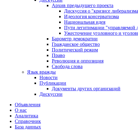
Архив предыдущего проекта
Дискуссия о "кризисе либерализм
Идеология консерватизма
Национальная идея
Пути легитимации "управляемой 
Ужесточение уголовного и уголов
Барометр демократии
Гражданское общество
Политический режим
Право
Революция и оппозиция
Свобода слова
Язык вражды
Новости
Публикации
Документы других организаций
Дискуссии
Объявления
О нас
Аналитика
Справочник
База данных