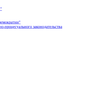
а"
демократии"
но-процесуального законодательства