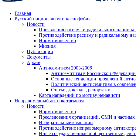
Главная
Русский национализм и ксенофобия
Новости
Проявления расизма и радикального национа
Противодействие расизму и радикальному на
Нормотворчество
Мнения
Публикации
Документы
Архив
Антисемитизм 2003-2006
Антисемитизм в Российской Федерации
Основные тенденции проявлений антис
Политический антисемитизм в совреме
Статьи, доклады, репортажи
Карта нападений по мотиву ненависти
Неправомерный антиэкстремизм
Новости
Нормотворчество
Преследования организаций, СМИ и частных
Избирательные кампании
Противодействие неправомерному антиэкстр
Иные государственные и общественные дейст