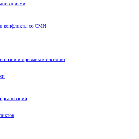
ганизациями
 и конфликты со СМИ
й розни и призывы к насилию
ки
организаций
ликтов