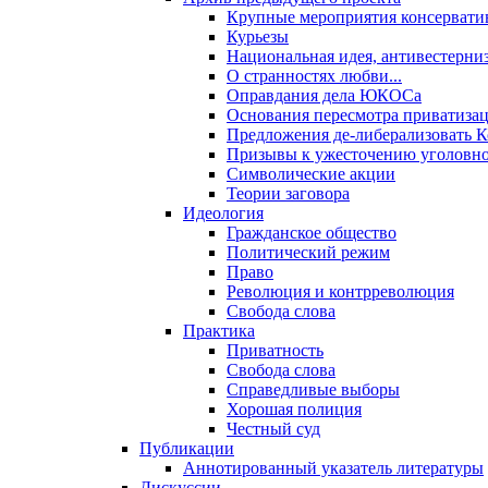
Крупные мероприятия консервати
Курьезы
Национальная идея, антивестерни
О странностях любви...
Оправдания дела ЮКОСа
Основания пересмотра приватиза
Предложения де-либерализовать 
Призывы к ужесточению уголовног
Символические акции
Теории заговора
Идеология
Гражданское общество
Политический режим
Право
Революция и контрреволюция
Свобода слова
Практика
Приватность
Свобода слова
Справедливые выборы
Хорошая полиция
Честный суд
Публикации
Аннотированный указатель литературы
Дискуссии