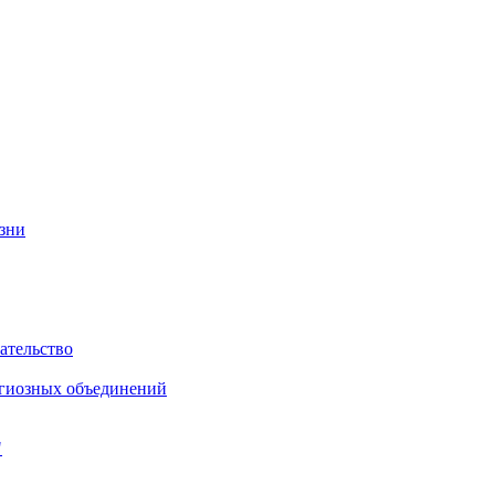
изни
ательство
игиозных объединений
"