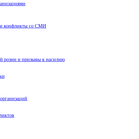
ганизациями
 и конфликты со СМИ
й розни и призывы к насилию
ки
организаций
ликтов