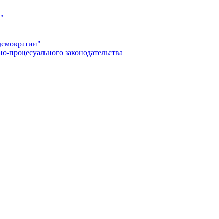
а"
демократии"
но-процесуального законодательства