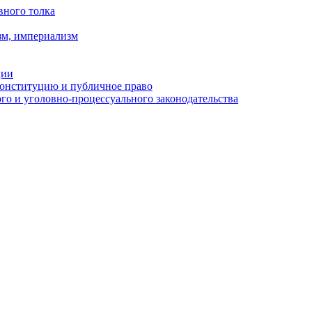
вного толка
зм, империализм
ции
Конституцию и публичное право
о и уголовно-процессуального законодательства