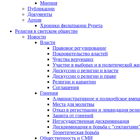
Мнения
Публикации
Документы
Архив
Хроники фильтрации Рунета
Религия в светском обществе
Новости
Власти
Правовое регулирование
Покровительство властей
Чувства верующих
Участие в выборах и в политической ж
Дискуссии о религии и власти
Дискуссии о религии и праве
Религии и карантин
Соглашения
Гонения
Административное и полицейское вмеш
Места для молитвы
Отказ в регистрации и ликвидация рел
Защита от гонений
Негосударственная дискриминация
Дискриминация и борьба с "сектантами
Теоретическая борьба
Общественность и СМИ