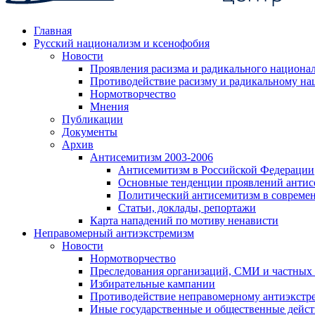
Главная
Русский национализм и ксенофобия
Новости
Проявления расизма и радикального национа
Противодействие расизму и радикальному на
Нормотворчество
Мнения
Публикации
Документы
Архив
Антисемитизм 2003-2006
Антисемитизм в Российской Федерации
Основные тенденции проявлений антис
Политический антисемитизм в совреме
Статьи, доклады, репортажи
Карта нападений по мотиву ненависти
Неправомерный антиэкстремизм
Новости
Нормотворчество
Преследования организаций, СМИ и частных
Избирательные кампании
Противодействие неправомерному антиэкстр
Иные государственные и общественные дейст