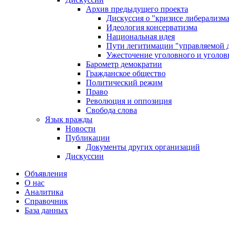
Архив предыдущего проекта
Дискуссия о "кризисе либерализм
Идеология консерватизма
Национальная идея
Пути легитимации "управляемой 
Ужесточение уголовного и уголов
Барометр демократии
Гражданское общество
Политический режим
Право
Революция и оппозиция
Свобода слова
Язык вражды
Новости
Публикации
Документы других организаций
Дискуссии
Объявления
О нас
Аналитика
Справочник
База данных