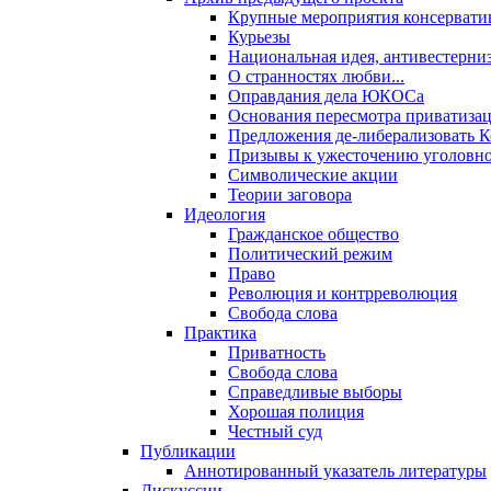
Крупные мероприятия консервати
Курьезы
Национальная идея, антивестерни
О странностях любви...
Оправдания дела ЮКОСа
Основания пересмотра приватиза
Предложения де-либерализовать 
Призывы к ужесточению уголовног
Символические акции
Теории заговора
Идеология
Гражданское общество
Политический режим
Право
Революция и контрреволюция
Свобода слова
Практика
Приватность
Свобода слова
Справедливые выборы
Хорошая полиция
Честный суд
Публикации
Аннотированный указатель литературы
Дискуссии