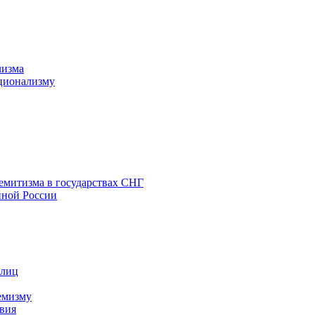
лизма
ционализму
емитизма в государствах СНГ
нной России
 лиц
емизму
вия