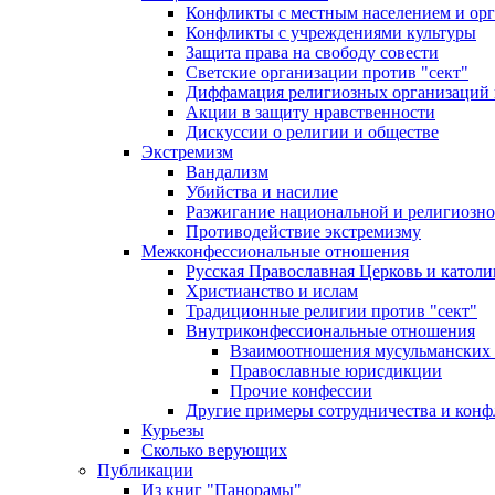
Конфликты с местным населением и ор
Конфликты с учреждениями культуры
Защита права на свободу совести
Светские организации против "сект"
Диффамация религиозных организаций
Акции в защиту нравственности
Дискуссии о религии и обществе
Экстремизм
Вандализм
Убийства и насилие
Разжигание национальной и религиозно
Противодействие экстремизму
Межконфессиональные отношения
Русская Православная Церковь и католи
Христианство и ислам
Традиционные религии против "сект"
Внутриконфессиональные отношения
Взаимоотношения мусульманских 
Православные юрисдикции
Прочие конфессии
Другие примеры сотрудничества и конф
Курьезы
Сколько верующих
Публикации
Из книг "Панорамы"