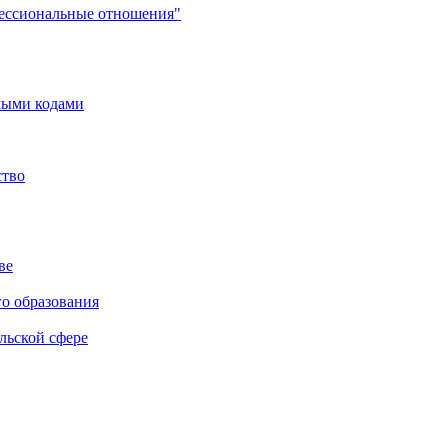
фессиональные отношения"
мыми кодами
ство
ве
го образования
льской сфере