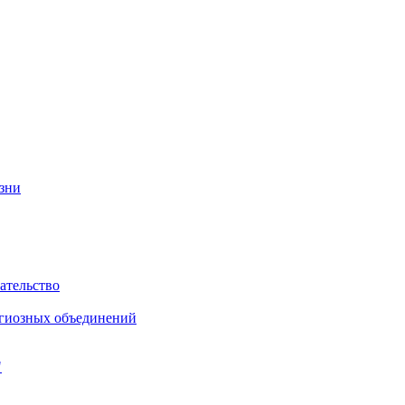
изни
ательство
игиозных объединений
"