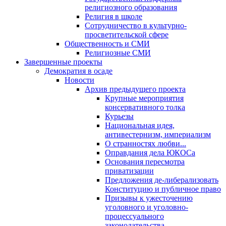
религиозного образования
Религия в школе
Сотрудничество в культурно-
просветительской сфере
Общественность и СМИ
Религиозные СМИ
Завершенные проекты
Демократия в осаде
Новости
Архив предыдущего проекта
Крупные мероприятия
консервативного толка
Курьезы
Национальная идея,
антивестернизм, империализм
О странностях любви...
Оправдания дела ЮКОСа
Основания пересмотра
приватизации
Предложения де-либерализовать
Конституцию и публичное право
Призывы к ужесточению
уголовного и уголовно-
процессуального
законодательства