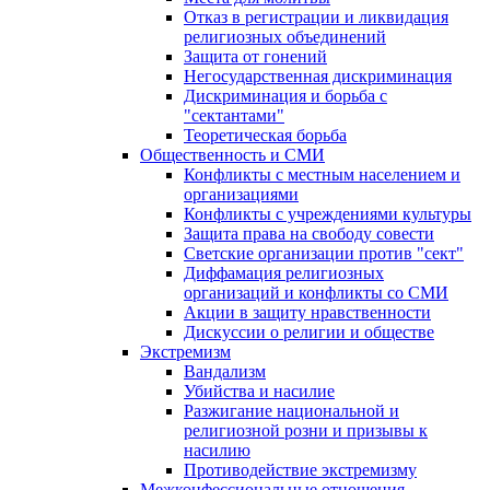
Отказ в регистрации и ликвидация
религиозных объединений
Защита от гонений
Негосударственная дискриминация
Дискриминация и борьба с
"сектантами"
Теоретическая борьба
Общественность и СМИ
Конфликты с местным населением и
организациями
Конфликты с учреждениями культуры
Защита права на свободу совести
Светские организации против "сект"
Диффамация религиозных
организаций и конфликты со СМИ
Акции в защиту нравственности
Дискуссии о религии и обществе
Экстремизм
Вандализм
Убийства и насилие
Разжигание национальной и
религиозной розни и призывы к
насилию
Противодействие экстремизму
Межконфессиональные отношения