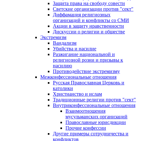
Защита права на свободу совести
Светские организации против "сект"
Диффамация религиозных
организаций и конфликты со СМИ
Акции в защиту нравственности
Дискуссии о религии и обществе
Экстремизм
Вандализм
Убийства и насилие
Разжигание национальной и
религиозной розни и призывы к
насилию
Противодействие экстремизму
Межконфессиональные отношения
Русская Православная Церковь и
католики
Христианство и ислам
Традиционные религии против "сект"
Внутриконфессиональные отношения
Взаимоотношения
мусульманских организаций
Православные юрисдикции
Прочие конфессии
Другие примеры сотрудничества и
конфликтов