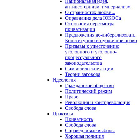
Национальная идея,
антивестернизм, империализм
О странностях любви...
Оправдания дела ЮКОСа
Основания пересмотра
приватизации
Предложения де-либерализовать
Конституцию и публичное право
Призывы к ужесточению
уголовного и уголовно-
процессуального
законодательства
Символические акции
Теории заговора
Идеология
Гражданское общество
Политический режим
Право
Революция и контрреволюция
Свобода слова
Практика
Приватность
Свобода слова
Справедливые выборы
Хорошая полиция