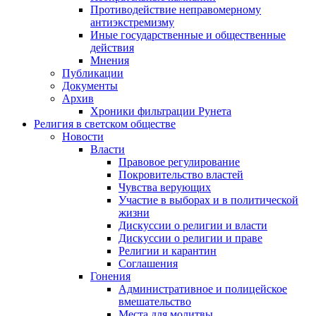
Противодействие неправомерному
антиэкстремизму
Иные государственные и общественные
действия
Мнения
Публикации
Документы
Архив
Хроники фильтрации Рунета
Религия в светском обществе
Новости
Власти
Правовое регулирование
Покровительство властей
Чувства верующих
Участие в выборах и в политической
жизни
Дискуссии о религии и власти
Дискуссии о религии и праве
Религии и карантин
Соглашения
Гонения
Административное и полицейское
вмешательство
Места для молитвы