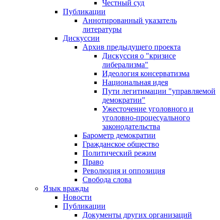
Честный суд
Публикации
Аннотированный указатель
литературы
Дискуссии
Архив предыдущего проекта
Дискуссия о "кризисе
либерализма"
Идеология консерватизма
Национальная идея
Пути легитимации "управляемой
демократии"
Ужесточение уголовного и
уголовно-процесуального
законодательства
Барометр демократии
Гражданское общество
Политический режим
Право
Революция и оппозиция
Свобода слова
Язык вражды
Новости
Публикации
Документы других организаций