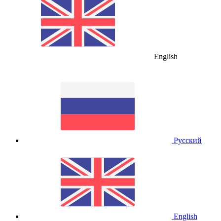
English
Русский
English