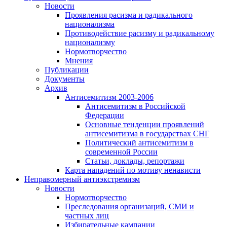
Новости
Проявления расизма и радикального
национализма
Противодействие расизму и радикальному
национализму
Нормотворчество
Мнения
Публикации
Документы
Архив
Антисемитизм 2003-2006
Антисемитизм в Российской
Федерации
Основные тенденции проявлений
антисемитизма в государствах СНГ
Политический антисемитизм в
современной России
Статьи, доклады, репортажи
Карта нападений по мотиву ненависти
Неправомерный антиэкстремизм
Новости
Нормотворчество
Преследования организаций, СМИ и
частных лиц
Избирательные кампании