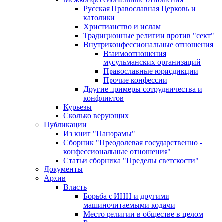
Русская Православная Церковь и
католики
Христианство и ислам
Традиционные религии против "сект"
Внутриконфессиональные отношения
Взаимоотношения
мусульманских организаций
Православные юрисдикции
Прочие конфессии
Другие примеры сотрудничества и
конфликтов
Курьезы
Сколько верующих
Публикации
Из книг "Панорамы"
Сборник "Преодолевая государственно -
конфессиональные отношения"
Статьи сборника "Пределы светскости"
Документы
Архив
Власть
Борьба с ИНН и другими
машиночитаемыми кодами
Место религии в обществе в целом