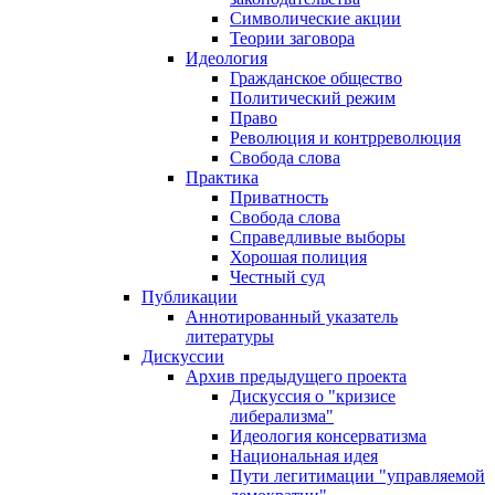
Символические акции
Теории заговора
Идеология
Гражданское общество
Политический режим
Право
Революция и контрреволюция
Свобода слова
Практика
Приватность
Свобода слова
Справедливые выборы
Хорошая полиция
Честный суд
Публикации
Аннотированный указатель
литературы
Дискуссии
Архив предыдущего проекта
Дискуссия о "кризисе
либерализма"
Идеология консерватизма
Национальная идея
Пути легитимации "управляемой