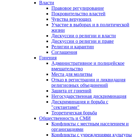
Власти
Правовое регулирование
Покровительство властей
Чувства верующих
Участие в выборах и в политической
жизни
Дискуссии о религии и власти
Дискуссии о религии и праве
Религии и карантин
Соглашения
Гонения
Административное и полицейское
вмешательство
Места для молитвы
Отказ в регистрации и ликвидация
религиозных объединений
Защита от гонений
Негосударственная дискриминация
Дискриминация и борьба с
"сектантами"
Теоретическая борьба
Общественность и СМИ
Конфликты с местным населением и
организациями
Конфликты с учреждениями культуры