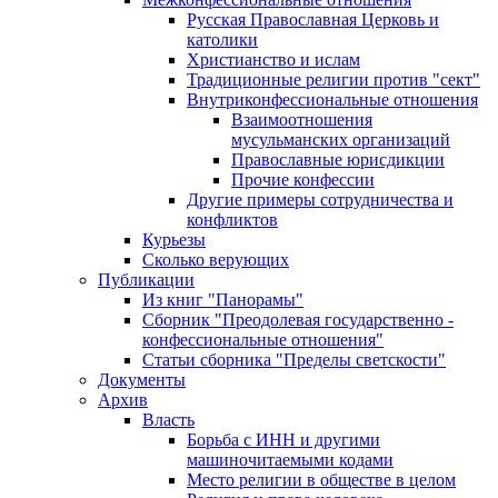
Русская Православная Церковь и
католики
Христианство и ислам
Традиционные религии против "сект"
Внутриконфессиональные отношения
Взаимоотношения
мусульманских организаций
Православные юрисдикции
Прочие конфессии
Другие примеры сотрудничества и
конфликтов
Курьезы
Сколько верующих
Публикации
Из книг "Панорамы"
Сборник "Преодолевая государственно -
конфессиональные отношения"
Статьи сборника "Пределы светскости"
Документы
Архив
Власть
Борьба с ИНН и другими
машиночитаемыми кодами
Место религии в обществе в целом