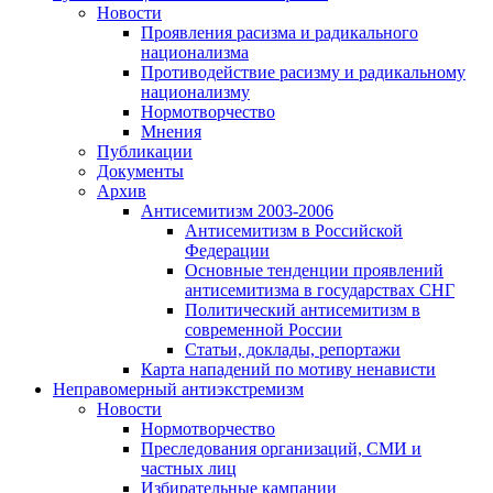
Новости
Проявления расизма и радикального
национализма
Противодействие расизму и радикальному
национализму
Нормотворчество
Мнения
Публикации
Документы
Архив
Антисемитизм 2003-2006
Антисемитизм в Российской
Федерации
Основные тенденции проявлений
антисемитизма в государствах СНГ
Политический антисемитизм в
современной России
Статьи, доклады, репортажи
Карта нападений по мотиву ненависти
Неправомерный антиэкстремизм
Новости
Нормотворчество
Преследования организаций, СМИ и
частных лиц
Избирательные кампании