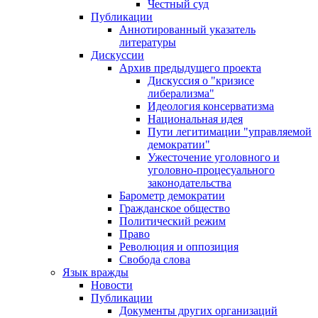
Честный суд
Публикации
Аннотированный указатель
литературы
Дискуссии
Архив предыдущего проекта
Дискуссия о "кризисе
либерализма"
Идеология консерватизма
Национальная идея
Пути легитимации "управляемой
демократии"
Ужесточение уголовного и
уголовно-процесуального
законодательства
Барометр демократии
Гражданское общество
Политический режим
Право
Революция и оппозиция
Свобода слова
Язык вражды
Новости
Публикации
Документы других организаций