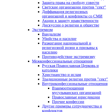
Защита права на свободу совести
Светские организации против "сект"
Диффамация религиозных
организаций и конфликты со СМИ
Акции в защиту нравственности
Дискуссии о религии и обществе
Экстремизм
Вандализм
Убийства и насилие
Разжигание национальной и
религиозной розни и призывы к
насилию
Противодействие экстремизму
Межконфессиональные отношения
Русская Православная Церковь и
католики
Христианство и ислам
Традиционные религии против "сект"
Внутриконфессиональные отношения
Взаимоотношения
мусульманских организаций
Православные юрисдикции
Прочие конфессии
Другие примеры сотрудничества и
конфликтов