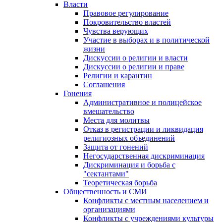
Власти
Правовое регулирование
Покровительство властей
Чувства верующих
Участие в выборах и в политической
жизни
Дискуссии о религии и власти
Дискуссии о религии и праве
Религии и карантин
Соглашения
Гонения
Административное и полицейское
вмешательство
Места для молитвы
Отказ в регистрации и ликвидация
религиозных объединений
Защита от гонений
Негосударственная дискриминация
Дискриминация и борьба с
"сектантами"
Теоретическая борьба
Общественность и СМИ
Конфликты с местным населением и
организациями
Конфликты с учреждениями культуры