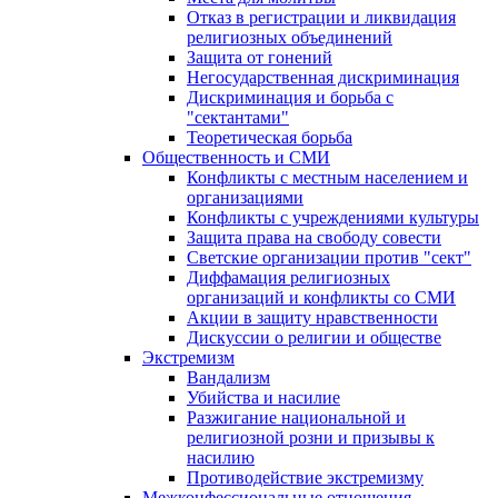
Отказ в регистрации и ликвидация
религиозных объединений
Защита от гонений
Негосударственная дискриминация
Дискриминация и борьба с
"сектантами"
Теоретическая борьба
Общественность и СМИ
Конфликты с местным населением и
организациями
Конфликты с учреждениями культуры
Защита права на свободу совести
Светские организации против "сект"
Диффамация религиозных
организаций и конфликты со СМИ
Акции в защиту нравственности
Дискуссии о религии и обществе
Экстремизм
Вандализм
Убийства и насилие
Разжигание национальной и
религиозной розни и призывы к
насилию
Противодействие экстремизму
Межконфессиональные отношения