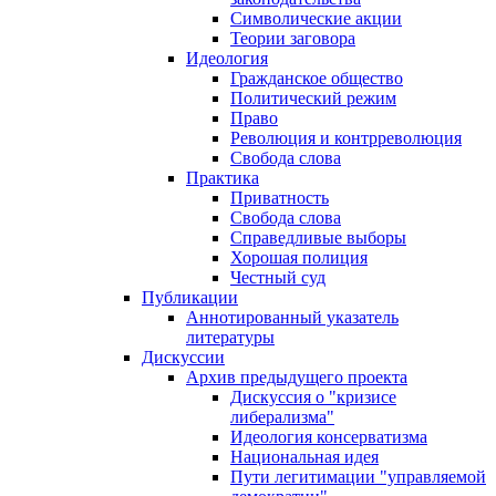
Символические акции
Теории заговора
Идеология
Гражданское общество
Политический режим
Право
Революция и контрреволюция
Свобода слова
Практика
Приватность
Свобода слова
Справедливые выборы
Хорошая полиция
Честный суд
Публикации
Аннотированный указатель
литературы
Дискуссии
Архив предыдущего проекта
Дискуссия о "кризисе
либерализма"
Идеология консерватизма
Национальная идея
Пути легитимации "управляемой