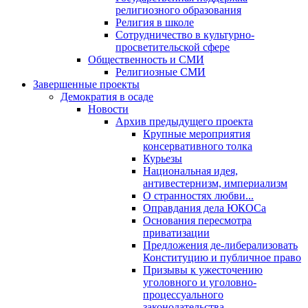
религиозного образования
Религия в школе
Сотрудничество в культурно-
просветительской сфере
Общественность и СМИ
Религиозные СМИ
Завершенные проекты
Демократия в осаде
Новости
Архив предыдущего проекта
Крупные мероприятия
консервативного толка
Курьезы
Национальная идея,
антивестернизм, империализм
О странностях любви...
Оправдания дела ЮКОСа
Основания пересмотра
приватизации
Предложения де-либерализовать
Конституцию и публичное право
Призывы к ужесточению
уголовного и уголовно-
процессуального
законодательства