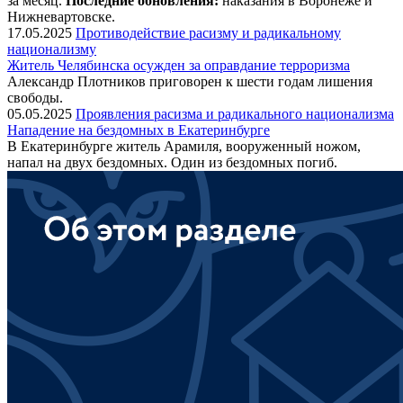
за месяц.
Последние обновления:
наказания в Воронеже и
Нижневартовске.
17.05.2025
Противодействие расизму и радикальному
национализму
Житель Челябинска осужден за оправдание терроризма
Александр Плотников приговорен к шести годам лишения
свободы.
05.05.2025
Проявления расизма и радикального национализма
Нападение на бездомных в Екатеринбурге
В Екатеринбурге житель Арамиля, вооруженный ножом,
напал на двух бездомных. Один из бездомных погиб.