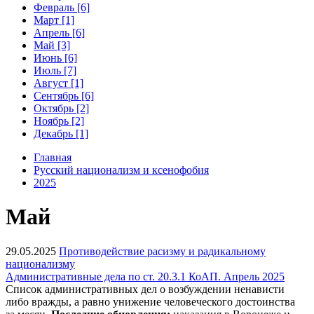
Февраль [6]
Март [1]
Апрель [6]
Май [3]
Июнь [6]
Июль [7]
Август [1]
Сентябрь [6]
Октябрь [2]
Ноябрь [2]
Декабрь [1]
Главная
Русский национализм и ксенофобия
2025
Май
29.05.2025
Противодействие расизму и радикальному
национализму
Административные дела по ст. 20.3.1 КоАП. Апрель 2025
Список административных дел о возбуждении ненависти
либо вражды, а равно унижение человеческого достоинства