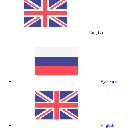
English
Русский
English