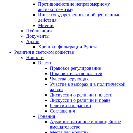
Противодействие неправомерному
антиэкстремизму
Иные государственные и общественные
действия
Мнения
Публикации
Документы
Архив
Хроники фильтрации Рунета
Религия в светском обществе
Новости
Власти
Правовое регулирование
Покровительство властей
Чувства верующих
Участие в выборах и в политической
жизни
Дискуссии о религии и власти
Дискуссии о религии и праве
Религии и карантин
Соглашения
Гонения
Административное и полицейское
вмешательство
Места для молитвы