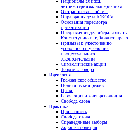
Национальная идея,
антивестернизм, империализм
О странностях любви...
Оправдания дела ЮКОСа
Основания пересмотра
приватизации
Предложения де-либерализовать
Конституцию и публичное право
Призывы к ужесточению
уголовного и уголовно-
процессуального
законодательства
Символические акции
Теории заговора
Идеология
Гражданское общество
Политический режим
Право
Революция и контрреволюция
Свобода слова
Практика
Приватность
Свобода слова
Справедливые выборы
Хорошая полиция