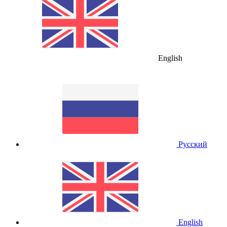
English
Русский
English