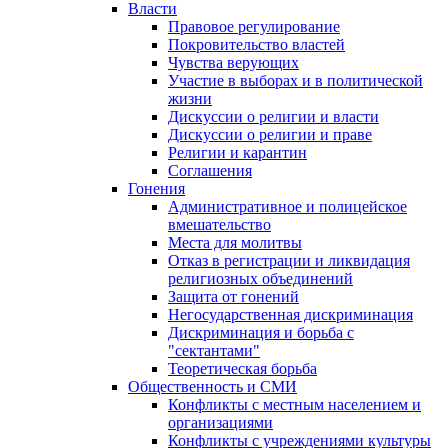
Власти
Правовое регулирование
Покровительство властей
Чувства верующих
Участие в выборах и в политической
жизни
Дискуссии о религии и власти
Дискуссии о религии и праве
Религии и карантин
Соглашения
Гонения
Административное и полицейское
вмешательство
Места для молитвы
Отказ в регистрации и ликвидация
религиозных объединений
Защита от гонений
Негосударственная дискриминация
Дискриминация и борьба с
"сектантами"
Теоретическая борьба
Общественность и СМИ
Конфликты с местным населением и
организациями
Конфликты с учреждениями культуры