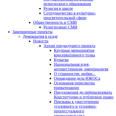
религиозного образования
Религия в школе
Сотрудничество в культурно-
просветительской сфере
Общественность и СМИ
Религиозные СМИ
Завершенные проекты
Демократия в осаде
Новости
Архив предыдущего проекта
Крупные мероприятия
консервативного толка
Курьезы
Национальная идея,
антивестернизм, империализм
О странностях любви...
Оправдания дела ЮКОСа
Основания пересмотра
приватизации
Предложения де-либерализовать
Конституцию и публичное право
Призывы к ужесточению
уголовного и уголовно-
процессуального
законодательства