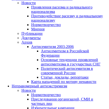
Новости
Проявления расизма и радикального
национализма
Противодействие расизму и радикальному
национализму
Нормотворчество
Мнения
Публикации
Документы
Архив
Антисемитизм 2003-2006
Антисемитизм в Российской
Федерации
Основные тенденции проявлений
антисемитизма в государствах СНГ
Политический антисемитизм в
современной России
Статьи, доклады, репортажи
Карта нападений по мотиву ненависти
Неправомерный антиэкстремизм
Новости
Нормотворчество
Преследования организаций, СМИ и
частных лиц
Избирательные кампании