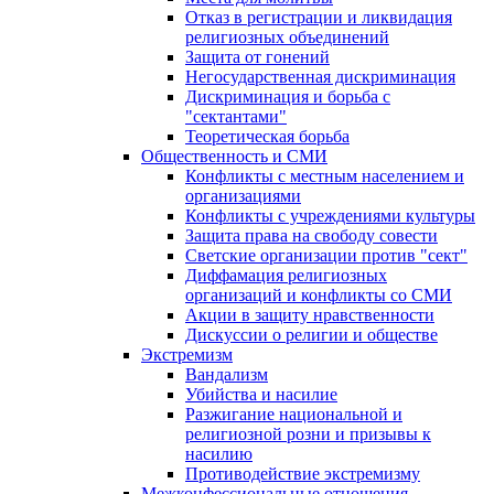
Отказ в регистрации и ликвидация
религиозных объединений
Защита от гонений
Негосударственная дискриминация
Дискриминация и борьба с
"сектантами"
Теоретическая борьба
Общественность и СМИ
Конфликты с местным населением и
организациями
Конфликты с учреждениями культуры
Защита права на свободу совести
Светские организации против "сект"
Диффамация религиозных
организаций и конфликты со СМИ
Акции в защиту нравственности
Дискуссии о религии и обществе
Экстремизм
Вандализм
Убийства и насилие
Разжигание национальной и
религиозной розни и призывы к
насилию
Противодействие экстремизму
Межконфессиональные отношения