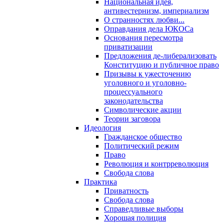
Национальная идея,
антивестернизм, империализм
О странностях любви...
Оправдания дела ЮКОСа
Основания пересмотра
приватизации
Предложения де-либерализовать
Конституцию и публичное право
Призывы к ужесточению
уголовного и уголовно-
процессуального
законодательства
Символические акции
Теории заговора
Идеология
Гражданское общество
Политический режим
Право
Революция и контрреволюция
Свобода слова
Практика
Приватность
Свобода слова
Справедливые выборы
Хорошая полиция