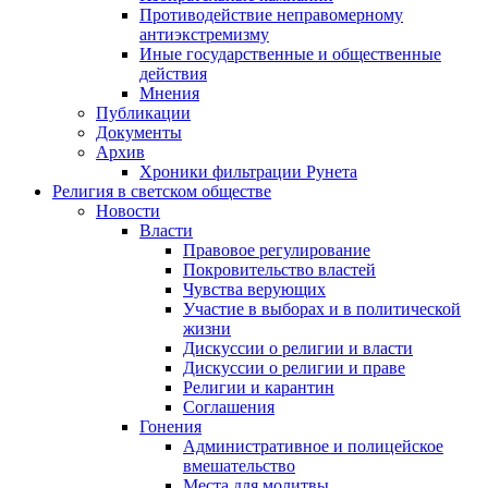
Противодействие неправомерному
антиэкстремизму
Иные государственные и общественные
действия
Мнения
Публикации
Документы
Архив
Хроники фильтрации Рунета
Религия в светском обществе
Новости
Власти
Правовое регулирование
Покровительство властей
Чувства верующих
Участие в выборах и в политической
жизни
Дискуссии о религии и власти
Дискуссии о религии и праве
Религии и карантин
Соглашения
Гонения
Административное и полицейское
вмешательство
Места для молитвы