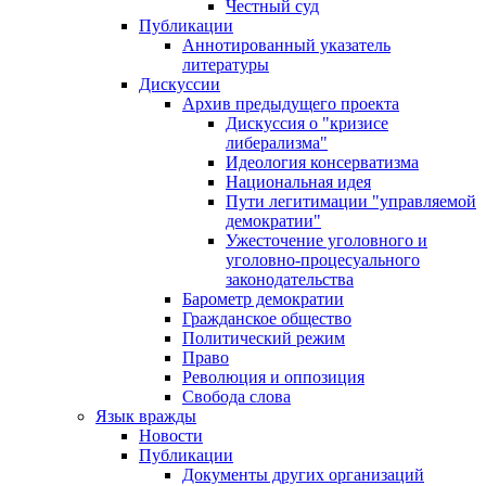
Честный суд
Публикации
Аннотированный указатель
литературы
Дискуссии
Архив предыдущего проекта
Дискуссия о "кризисе
либерализма"
Идеология консерватизма
Национальная идея
Пути легитимации "управляемой
демократии"
Ужесточение уголовного и
уголовно-процесуального
законодательства
Барометр демократии
Гражданское общество
Политический режим
Право
Революция и оппозиция
Свобода слова
Язык вражды
Новости
Публикации
Документы других организаций