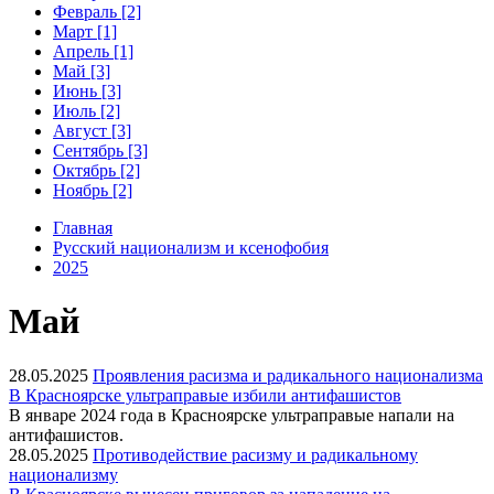
Февраль [2]
Март [1]
Апрель [1]
Май [3]
Июнь [3]
Июль [2]
Август [3]
Сентябрь [3]
Октябрь [2]
Ноябрь [2]
Главная
Русский национализм и ксенофобия
2025
Май
28.05.2025
Проявления расизма и радикального национализма
В Красноярске ультраправые избили антифашистов
В январе 2024 года в Красноярске ультраправые напали на
антифашистов.⁠
28.05.2025
Противодействие расизму и радикальному
национализму