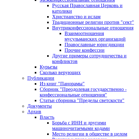
Русская Православная Церковь и
католики
Христианство и ислам
Традиционные религии против "сект"
Внутриконфессиональные отношения
Взаимоотношения
мусульманских организаций
Православные юрисдикции
Прочие конфессии
Другие примеры сотрудничества и
конфликтов
Курьезы
Сколько верующих
Публикации
Из книг "Панорамы"
Сборник "Преодолевая государственно -
конфессиональные отношения"
Статьи сборника "Пределы светскости"
Документы
Архив
Власть
Борьба с ИНН и другими
машиночитаемыми кодами
Место религии в обществе в целом