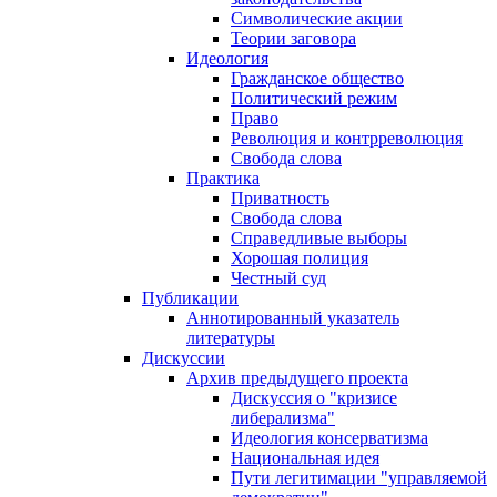
Символические акции
Теории заговора
Идеология
Гражданское общество
Политический режим
Право
Революция и контрреволюция
Свобода слова
Практика
Приватность
Свобода слова
Справедливые выборы
Хорошая полиция
Честный суд
Публикации
Аннотированный указатель
литературы
Дискуссии
Архив предыдущего проекта
Дискуссия о "кризисе
либерализма"
Идеология консерватизма
Национальная идея
Пути легитимации "управляемой