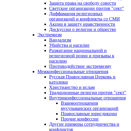
Защита права на свободу совести
Светские организации против "сект"
Диффамация религиозных
организаций и конфликты со СМИ
Акции в защиту нравственности
Дискуссии о религии и обществе
Экстремизм
Вандализм
Убийства и насилие
Разжигание национальной и
религиозной розни и призывы к
насилию
Противодействие экстремизму
Межконфессиональные отношения
Русская Православная Церковь и
католики
Христианство и ислам
Традиционные религии против "сект"
Внутриконфессиональные отношения
Взаимоотношения
мусульманских организаций
Православные юрисдикции
Прочие конфессии
Другие примеры сотрудничества и
конфликтов