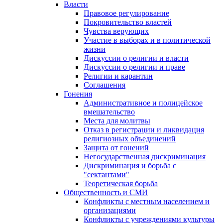
Власти
Правовое регулирование
Покровительство властей
Чувства верующих
Участие в выборах и в политической
жизни
Дискуссии о религии и власти
Дискуссии о религии и праве
Религии и карантин
Соглашения
Гонения
Административное и полицейское
вмешательство
Места для молитвы
Отказ в регистрации и ликвидация
религиозных объединений
Защита от гонений
Негосударственная дискриминация
Дискриминация и борьба с
"сектантами"
Теоретическая борьба
Общественность и СМИ
Конфликты с местным населением и
организациями
Конфликты с учреждениями культуры