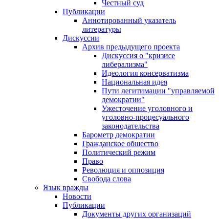
Честный суд
Публикации
Аннотированный указатель
литературы
Дискуссии
Архив предыдущего проекта
Дискуссия о "кризисе
либерализма"
Идеология консерватизма
Национальная идея
Пути легитимации "управляемой
демократии"
Ужесточение уголовного и
уголовно-процесуального
законодательства
Барометр демократии
Гражданское общество
Политический режим
Право
Революция и оппозиция
Свобода слова
Язык вражды
Новости
Публикации
Документы других организаций