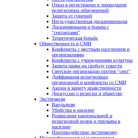
Отказ в регистрации и ликвидация
религиозных объединений
Защита от гонений
Негосударственная дискриминация
Дискриминация и борьба с
"сектантами"
Теоретическая борьба
Общественность и СМИ
Конфликты с местным населением и
организациями
Конфликты с учреждениями культуры
Защита права на свободу совести
Светские организации против "сект"
Диффамация религиозных
организаций и конфликты со СМИ
Акции в защиту нравственности
Дискуссии о религии и обществе
Экстремизм
Вандализм
Убийства и насилие
Разжигание национальной и
религиозной розни и призывы к
насилию
Противодействие экстремизму
Межконфессиональные отношения