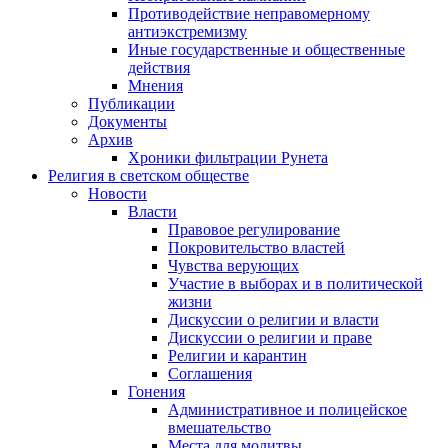
Противодействие неправомерному
антиэкстремизму
Иные государственные и общественные
действия
Мнения
Публикации
Документы
Архив
Хроники фильтрации Рунета
Религия в светском обществе
Новости
Власти
Правовое регулирование
Покровительство властей
Чувства верующих
Участие в выборах и в политической
жизни
Дискуссии о религии и власти
Дискуссии о религии и праве
Религии и карантин
Соглашения
Гонения
Административное и полицейское
вмешательство
Места для молитвы