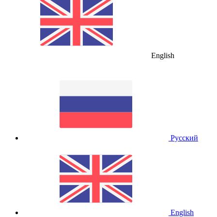
English
Русский
English