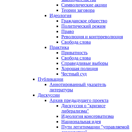
Символические акции
Теории заговора
Идеология
Гражданское общество
Политический режим
Право
Революция и контрреволюция
Свобода слова
Практика
Приватность
Свобода слова
Справедливые выборы
Хорошая полиция
Честный суд
Публикации
Аннотированный указатель
литературы
Дискуссии
Архив предыдущего проекта
Дискуссия о "кризисе
либерализма"
Идеология консерватизма
Национальная идея
Пути легитимации "управляемой