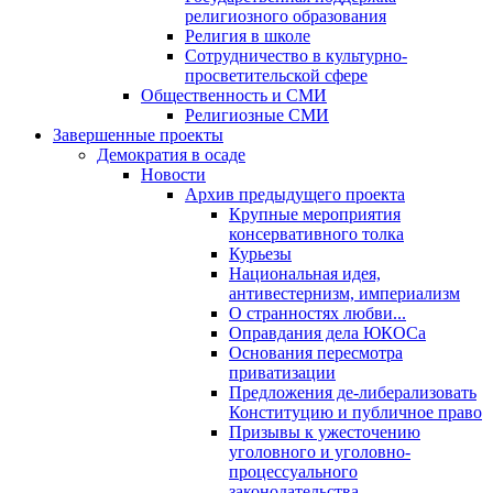
религиозного образования
Религия в школе
Сотрудничество в культурно-
просветительской сфере
Общественность и СМИ
Религиозные СМИ
Завершенные проекты
Демократия в осаде
Новости
Архив предыдущего проекта
Крупные мероприятия
консервативного толка
Курьезы
Национальная идея,
антивестернизм, империализм
О странностях любви...
Оправдания дела ЮКОСа
Основания пересмотра
приватизации
Предложения де-либерализовать
Конституцию и публичное право
Призывы к ужесточению
уголовного и уголовно-
процессуального
законодательства