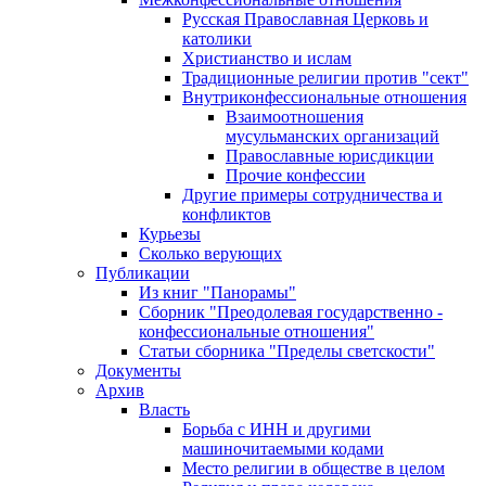
Русская Православная Церковь и
католики
Христианство и ислам
Традиционные религии против "сект"
Внутриконфессиональные отношения
Взаимоотношения
мусульманских организаций
Православные юрисдикции
Прочие конфессии
Другие примеры сотрудничества и
конфликтов
Курьезы
Сколько верующих
Публикации
Из книг "Панорамы"
Сборник "Преодолевая государственно -
конфессиональные отношения"
Статьи сборника "Пределы светскости"
Документы
Архив
Власть
Борьба с ИНН и другими
машиночитаемыми кодами
Место религии в обществе в целом