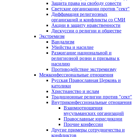
Защита права на свободу совести
Светские организации против "сект"
Диффамация религиозных
организаций и конфликты со СМИ
Акции в защиту нравственности
Дискуссии о религии и обществе
Экстремизм
Вандализм
Убийства и насилие
Разжигание национальной и
религиозной розни и призывы к
насилию
Противодействие экстремизму
Межконфессиональные отношения
Русская Православная Церковь и
католики
Христианство и ислам
Традиционные религии против "сект"
Внутриконфессиональные отношения
Взаимоотношения
мусульманских организаций
Православные юрисдикции
Прочие конфессии
Другие примеры сотрудничества и
конфликтов