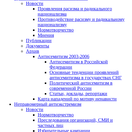
Новости
Проявления расизма и радикального
национализма
Противодействие расизму и радикальному
национализму
Нормотворчество
Мнения
Публикации
Документы
Архив
Антисемитизм 2003-2006
Антисемитизм в Российской
Федерации
Основные тенденции проявлений
антисемитизма в государствах СНГ
Политический антисемитизм в
современной России
Статьи, доклады, репортажи
Карта нападений по мотиву ненависти
Неправомерный антиэкстремизм
Новости
Нормотворчество
Преследования организаций, СМИ и
частных лиц
Избирательные кампании