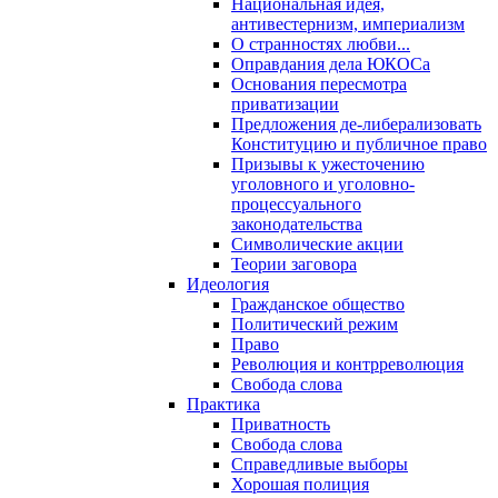
Национальная идея,
антивестернизм, империализм
О странностях любви...
Оправдания дела ЮКОСа
Основания пересмотра
приватизации
Предложения де-либерализовать
Конституцию и публичное право
Призывы к ужесточению
уголовного и уголовно-
процессуального
законодательства
Символические акции
Теории заговора
Идеология
Гражданское общество
Политический режим
Право
Революция и контрреволюция
Свобода слова
Практика
Приватность
Свобода слова
Справедливые выборы
Хорошая полиция