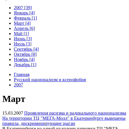
2007 [39]
Январь [4]
Февраль [1]
Март [4]
Апрель [6]
Май [1]
Июнь [3]
Июль [3]
Сентябрь [4]
Октябрь [8]
Ноябрь [4]
Декабрь [1]
Главная
Русский национализм и ксенофобия
2007
Март
15.03.2007
Проявления расизма и радикального национализма
На территории ТЦ "МЕГА-Молл" в Екатеринбурге вывешены
правила, дискриминирующие цыган
В Екатеринбурге на одной из колонн парковки ТЦ "МЕГА-