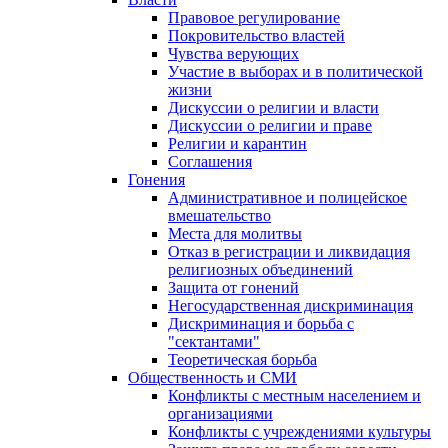
Правовое регулирование
Покровительство властей
Чувства верующих
Участие в выборах и в политической
жизни
Дискуссии о религии и власти
Дискуссии о религии и праве
Религии и карантин
Соглашения
Гонения
Административное и полицейское
вмешательство
Места для молитвы
Отказ в регистрации и ликвидация
религиозных объединений
Защита от гонений
Негосударственная дискриминация
Дискриминация и борьба с
"сектантами"
Теоретическая борьба
Общественность и СМИ
Конфликты с местным населением и
организациями
Конфликты с учреждениями культуры