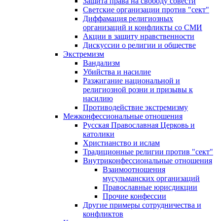
Защита права на свободу совести
Светские организации против "сект"
Диффамация религиозных
организаций и конфликты со СМИ
Акции в защиту нравственности
Дискуссии о религии и обществе
Экстремизм
Вандализм
Убийства и насилие
Разжигание национальной и
религиозной розни и призывы к
насилию
Противодействие экстремизму
Межконфессиональные отношения
Русская Православная Церковь и
католики
Христианство и ислам
Традиционные религии против "сект"
Внутриконфессиональные отношения
Взаимоотношения
мусульманских организаций
Православные юрисдикции
Прочие конфессии
Другие примеры сотрудничества и
конфликтов