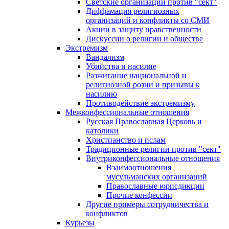
Светские организации против "сект"
Диффамация религиозных
организаций и конфликты со СМИ
Акции в защиту нравственности
Дискуссии о религии и обществе
Экстремизм
Вандализм
Убийства и насилие
Разжигание национальной и
религиозной розни и призывы к
насилию
Противодействие экстремизму
Межконфессиональные отношения
Русская Православная Церковь и
католики
Христианство и ислам
Традиционные религии против "сект"
Внутриконфессиональные отношения
Взаимоотношения
мусульманских организаций
Православные юрисдикции
Прочие конфессии
Другие примеры сотрудничества и
конфликтов
Курьезы