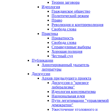
Теории заговора
Идеология
Гражданское общество
Политический режим
Право
Революция и контрреволюция
Свобода слова
Практика
Приватность
Свобода слова
Справедливые выборы
Хорошая полиция
Честный суд
Публикации
Аннотированный указатель
литературы
Дискуссии
Архив предыдущего проекта
Дискуссия о "кризисе
либерализма"
Идеология консерватизма
Национальная идея
Пути легитимации "управляемой
демократии"
Ужесточение уголовного и