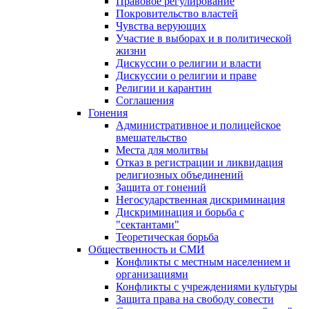
Правовое регулирование
Покровительство властей
Чувства верующих
Участие в выборах и в политической
жизни
Дискуссии о религии и власти
Дискуссии о религии и праве
Религии и карантин
Соглашения
Гонения
Административное и полицейское
вмешательство
Места для молитвы
Отказ в регистрации и ликвидация
религиозных объединений
Защита от гонений
Негосударственная дискриминация
Дискриминация и борьба с
"сектантами"
Теоретическая борьба
Общественность и СМИ
Конфликты с местным населением и
организациями
Конфликты с учреждениями культуры
Защита права на свободу совести