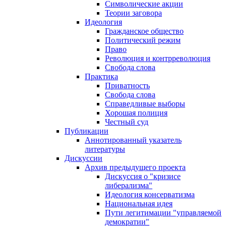
Символические акции
Теории заговора
Идеология
Гражданское общество
Политический режим
Право
Революция и контрреволюция
Свобода слова
Практика
Приватность
Свобода слова
Справедливые выборы
Хорошая полиция
Честный суд
Публикации
Аннотированный указатель
литературы
Дискуссии
Архив предыдущего проекта
Дискуссия о "кризисе
либерализма"
Идеология консерватизма
Национальная идея
Пути легитимации "управляемой
демократии"