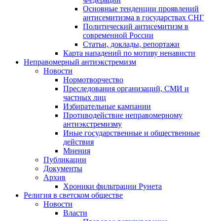
Основные тенденции проявлений
антисемитизма в государствах СНГ
Политический антисемитизм в
современной России
Статьи, доклады, репортажи
Карта нападений по мотиву ненависти
Неправомерный антиэкстремизм
Новости
Нормотворчество
Преследования организаций, СМИ и
частных лиц
Избирательные кампании
Противодействие неправомерному
антиэкстремизму
Иные государственные и общественные
действия
Мнения
Публикации
Документы
Архив
Хроники фильтрации Рунета
Религия в светском обществе
Новости
Власти