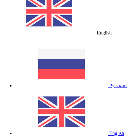
English
Русский
English