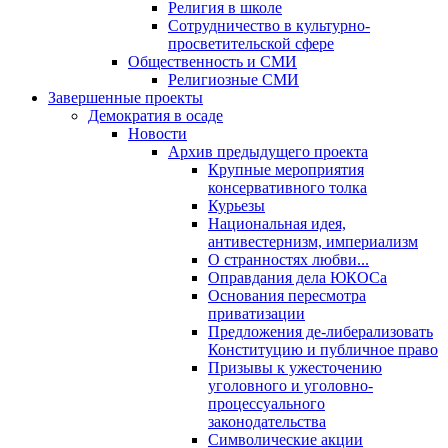
Религия в школе
Сотрудничество в культурно-
просветительской сфере
Общественность и СМИ
Религиозные СМИ
Завершенные проекты
Демократия в осаде
Новости
Архив предыдущего проекта
Крупные мероприятия
консервативного толка
Курьезы
Национальная идея,
антивестернизм, империализм
О странностях любви...
Оправдания дела ЮКОСа
Основания пересмотра
приватизации
Предложения де-либерализовать
Конституцию и публичное право
Призывы к ужесточению
уголовного и уголовно-
процессуального
законодательства
Символические акции