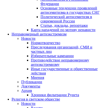
Федерации
Основные тенденции проявлений
антисемитизма в государствах СНГ
Политический антисемитизм в
современной России
Статьи, доклады, репортажи
Карта нападений по мотиву ненависти
Неправомерный антиэкстремизм
Новости
Нормотворчество
Преследования организаций, СМИ и
частных лиц
Избирательные кампании
Противодействие неправомерному
антиэкстремизму
Иные государственные и общественные
действия
Мнения
Публикации
Документы
Архив
Хроники фильтрации Рунета
Религия в светском обществе
Новости
Власти