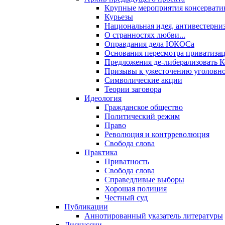
Крупные мероприятия консервати
Курьезы
Национальная идея, антивестерни
О странностях любви...
Оправдания дела ЮКОСа
Основания пересмотра приватиза
Предложения де-либерализовать 
Призывы к ужесточению уголовног
Символические акции
Теории заговора
Идеология
Гражданское общество
Политический режим
Право
Революция и контрреволюция
Свобода слова
Практика
Приватность
Свобода слова
Справедливые выборы
Хорошая полиция
Честный суд
Публикации
Аннотированный указатель литературы
Дискуссии