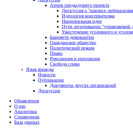
Архив предыдущего проекта
Дискуссия о "кризисе либерализм
Идеология консерватизма
Национальная идея
Пути легитимации "управляемой 
Ужесточение уголовного и уголов
Барометр демократии
Гражданское общество
Политический режим
Право
Революция и оппозиция
Свобода слова
Язык вражды
Новости
Публикации
Документы других организаций
Дискуссии
Объявления
О нас
Аналитика
Справочник
База данных