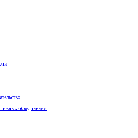
изни
ательство
игиозных объединений
"