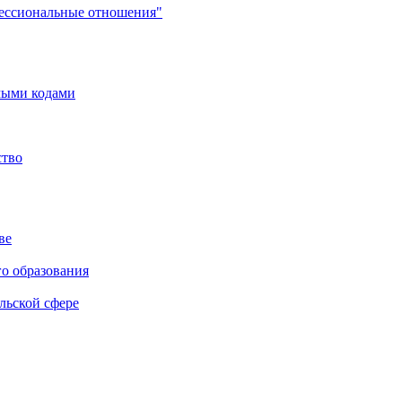
фессиональные отношения"
мыми кодами
ство
ве
го образования
льской сфере