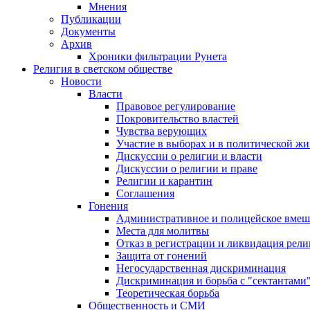
Мнения
Публикации
Документы
Архив
Хроники фильтрации Рунета
Религия в светском обществе
Новости
Власти
Правовое регулирование
Покровительство властей
Чувства верующих
Участие в выборах и в политической ж
Дискуссии о религии и власти
Дискуссии о религии и праве
Религии и карантин
Соглашения
Гонения
Административное и полицейское вмеш
Места для молитвы
Отказ в регистрации и ликвидация рел
Защита от гонений
Негосударственная дискриминация
Дискриминация и борьба с "сектантами
Теоретическая борьба
Общественность и СМИ