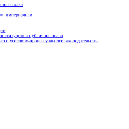
вного толка
зм, империализм
ции
Конституцию и публичное право
о и уголовно-процессуального законодательства