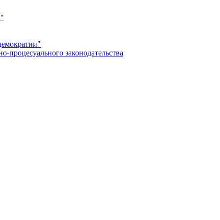
а"
демократии"
но-процесуального законодательства