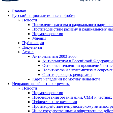
Главная
Русский национализм и ксенофобия
Новости
Проявления расизма и радикального национа
Противодействие расизму и радикальному на
Нормотворчество
Мнения
Публикации
Документы
Архив
Антисемитизм 2003-2006
Антисемитизм в Российской Федерации
Основные тенденции проявлений антис
Политический антисемитизм в совреме
Статьи, доклады, репортажи
Карта нападений по мотиву ненависти
Неправомерный антиэкстремизм
Новости
Нормотворчество
Преследования организаций, СМИ и частных
Избирательные кампании
Противодействие неправомерному антиэкстр
Иные государственные и общественные дейст