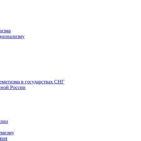
лизма
ционализму
емитизма в государствах СНГ
нной России
 лиц
емизму
вия