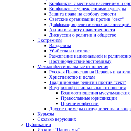
Конфликты с местным населением и ор
Конфликты с учреждениями культуры
Защита права на свободу совести
Светские организации против "сект"
Диффамация религиозных организаций
Акции в защиту нравственности
Дискуссии о религии и обществе
Экстремизм
Вандализм
Убийства и насилие
Разжигание национальной и религиозно
Противодействие экстремизму
Межконфессиональные отношения
Русская Православная Церковь и католи
Христианство и ислам
Традиционные религии против "сект"
Внутриконфессиональные отношения
Взаимоотношения мусульманских 
Православные юрисдикции
Прочие конфессии
Другие примеры сотрудничества и конф
Курьезы
Сколько верующих
Публикации
Из книг "Панорамы"