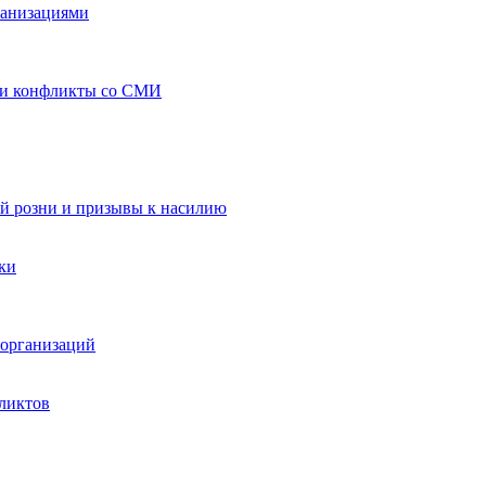
ганизациями
 и конфликты со СМИ
й розни и призывы к насилию
ки
организаций
ликтов