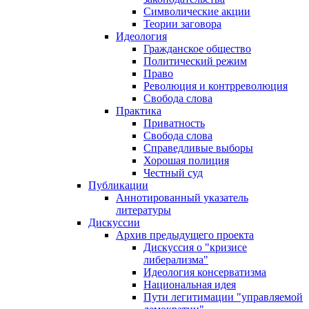
Символические акции
Теории заговора
Идеология
Гражданское общество
Политический режим
Право
Революция и контрреволюция
Свобода слова
Практика
Приватность
Свобода слова
Справедливые выборы
Хорошая полиция
Честный суд
Публикации
Аннотированный указатель
литературы
Дискуссии
Архив предыдущего проекта
Дискуссия о "кризисе
либерализма"
Идеология консерватизма
Национальная идея
Пути легитимации "управляемой