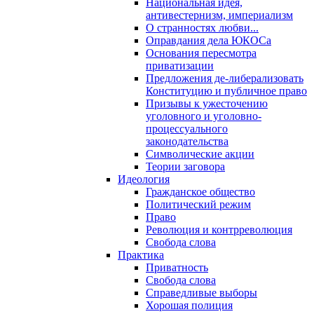
Национальная идея,
антивестернизм, империализм
О странностях любви...
Оправдания дела ЮКОСа
Основания пересмотра
приватизации
Предложения де-либерализовать
Конституцию и публичное право
Призывы к ужесточению
уголовного и уголовно-
процессуального
законодательства
Символические акции
Теории заговора
Идеология
Гражданское общество
Политический режим
Право
Революция и контрреволюция
Свобода слова
Практика
Приватность
Свобода слова
Справедливые выборы
Хорошая полиция