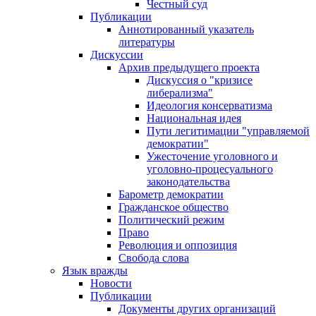
Честный суд
Публикации
Аннотированный указатель
литературы
Дискуссии
Архив предыдущего проекта
Дискуссия о "кризисе
либерализма"
Идеология консерватизма
Национальная идея
Пути легитимации "управляемой
демократии"
Ужесточение уголовного и
уголовно-процесуального
законодательства
Барометр демократии
Гражданское общество
Политический режим
Право
Революция и оппозиция
Свобода слова
Язык вражды
Новости
Публикации
Документы других организаций