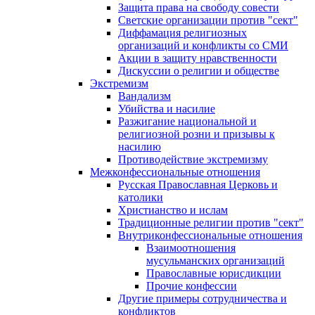
Защита права на свободу совести
Светские организации против "сект"
Диффамация религиозных
организаций и конфликты со СМИ
Акции в защиту нравственности
Дискуссии о религии и обществе
Экстремизм
Вандализм
Убийства и насилие
Разжигание национальной и
религиозной розни и призывы к
насилию
Противодействие экстремизму
Межконфессиональные отношения
Русская Православная Церковь и
католики
Христианство и ислам
Традиционные религии против "сект"
Внутриконфессиональные отношения
Взаимоотношения
мусульманских организаций
Православные юрисдикции
Прочие конфессии
Другие примеры сотрудничества и
конфликтов