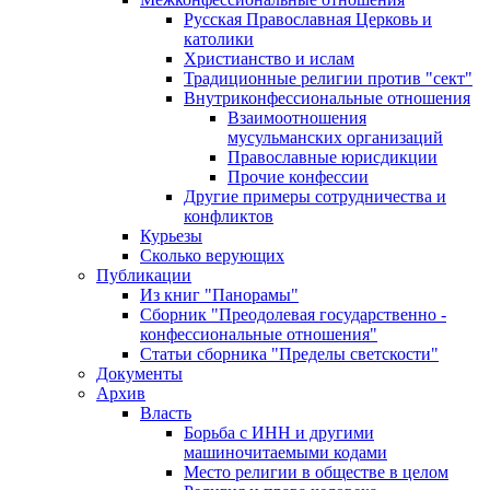
Русская Православная Церковь и
католики
Христианство и ислам
Традиционные религии против "сект"
Внутриконфессиональные отношения
Взаимоотношения
мусульманских организаций
Православные юрисдикции
Прочие конфессии
Другие примеры сотрудничества и
конфликтов
Курьезы
Сколько верующих
Публикации
Из книг "Панорамы"
Сборник "Преодолевая государственно -
конфессиональные отношения"
Статьи сборника "Пределы светскости"
Документы
Архив
Власть
Борьба с ИНН и другими
машиночитаемыми кодами
Место религии в обществе в целом