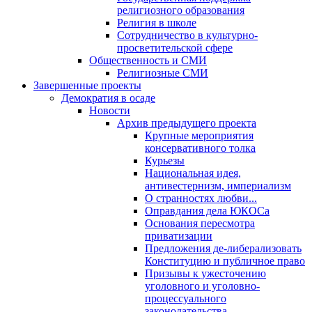
религиозного образования
Религия в школе
Сотрудничество в культурно-
просветительской сфере
Общественность и СМИ
Религиозные СМИ
Завершенные проекты
Демократия в осаде
Новости
Архив предыдущего проекта
Крупные мероприятия
консервативного толка
Курьезы
Национальная идея,
антивестернизм, империализм
О странностях любви...
Оправдания дела ЮКОСа
Основания пересмотра
приватизации
Предложения де-либерализовать
Конституцию и публичное право
Призывы к ужесточению
уголовного и уголовно-
процессуального
законодательства