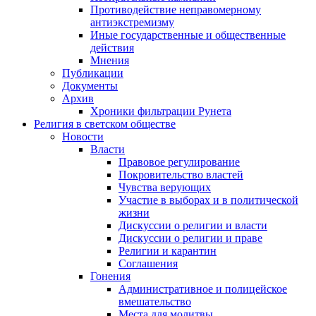
Противодействие неправомерному
антиэкстремизму
Иные государственные и общественные
действия
Мнения
Публикации
Документы
Архив
Хроники фильтрации Рунета
Религия в светском обществе
Новости
Власти
Правовое регулирование
Покровительство властей
Чувства верующих
Участие в выборах и в политической
жизни
Дискуссии о религии и власти
Дискуссии о религии и праве
Религии и карантин
Соглашения
Гонения
Административное и полицейское
вмешательство
Места для молитвы