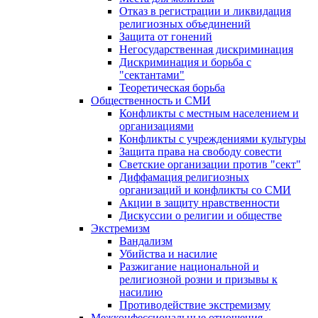
Отказ в регистрации и ликвидация
религиозных объединений
Защита от гонений
Негосударственная дискриминация
Дискриминация и борьба с
"сектантами"
Теоретическая борьба
Общественность и СМИ
Конфликты с местным населением и
организациями
Конфликты с учреждениями культуры
Защита права на свободу совести
Светские организации против "сект"
Диффамация религиозных
организаций и конфликты со СМИ
Акции в защиту нравственности
Дискуссии о религии и обществе
Экстремизм
Вандализм
Убийства и насилие
Разжигание национальной и
религиозной розни и призывы к
насилию
Противодействие экстремизму
Межконфессиональные отношения