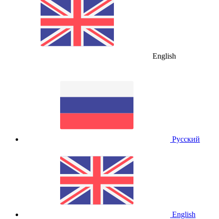
English
Русский
English