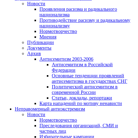
Новости
Проявления расизма и радикального
национализма
Противодействие расизму и радикальному
национализму
Нормотворчество
Мнения
Публикации
Документы
Архив
Антисемитизм 2003-2006
Антисемитизм в Российской
Федерации
Основные тенденции проявлений
антисемитизма в государствах СНГ
Политический антисемитизм в
современной России
Статьи, доклады, репортажи
Карта нападений по мотиву ненависти
Неправомерный антиэкстремизм
Новости
Нормотворчество
Преследования организаций, СМИ и
частных лиц
Избирательные кампании