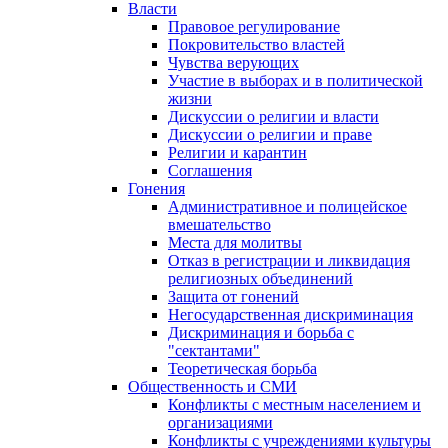
Власти
Правовое регулирование
Покровительство властей
Чувства верующих
Участие в выборах и в политической
жизни
Дискуссии о религии и власти
Дискуссии о религии и праве
Религии и карантин
Соглашения
Гонения
Административное и полицейское
вмешательство
Места для молитвы
Отказ в регистрации и ликвидация
религиозных объединений
Защита от гонений
Негосударственная дискриминация
Дискриминация и борьба с
"сектантами"
Теоретическая борьба
Общественность и СМИ
Конфликты с местным населением и
организациями
Конфликты с учреждениями культуры