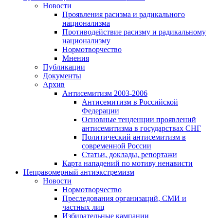
Новости
Проявления расизма и радикального
национализма
Противодействие расизму и радикальному
национализму
Нормотворчество
Мнения
Публикации
Документы
Архив
Антисемитизм 2003-2006
Антисемитизм в Российской
Федерации
Основные тенденции проявлений
антисемитизма в государствах СНГ
Политический антисемитизм в
современной России
Статьи, доклады, репортажи
Карта нападений по мотиву ненависти
Неправомерный антиэкстремизм
Новости
Нормотворчество
Преследования организаций, СМИ и
частных лиц
Избирательные кампании