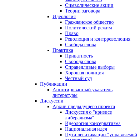
Символические акции
Теории заговора
Идеология
Гражданское общество
Политический режим
Право
Революция и контрреволюция
Свобода слова
Практика
Приватность
Свобода слова
Справедливые выборы
Хорошая полиция
Честный суд
Публикации
Аннотированный указатель
литературы
Дискуссии
Архив предыдущего проекта
Дискуссия о "кризисе
либерализма"
Идеология консерватизма
Национальная идея
Пути легитимации "управляемой