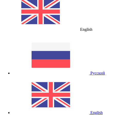
English
Русский
English