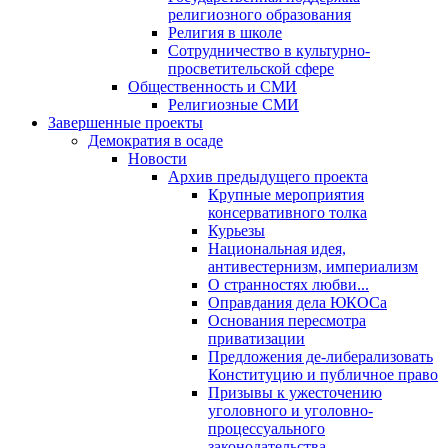
религиозного образования
Религия в школе
Сотрудничество в культурно-
просветительской сфере
Общественность и СМИ
Религиозные СМИ
Завершенные проекты
Демократия в осаде
Новости
Архив предыдущего проекта
Крупные мероприятия
консервативного толка
Курьезы
Национальная идея,
антивестернизм, империализм
О странностях любви...
Оправдания дела ЮКОСа
Основания пересмотра
приватизации
Предложения де-либерализовать
Конституцию и публичное право
Призывы к ужесточению
уголовного и уголовно-
процессуального
законодательства