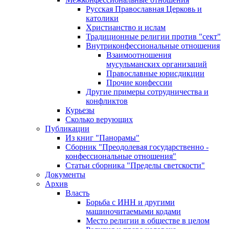
Русская Православная Церковь и
католики
Христианство и ислам
Традиционные религии против "сект"
Внутриконфессиональные отношения
Взаимоотношения
мусульманских организаций
Православные юрисдикции
Прочие конфессии
Другие примеры сотрудничества и
конфликтов
Курьезы
Сколько верующих
Публикации
Из книг "Панорамы"
Сборник "Преодолевая государственно -
конфессиональные отношения"
Статьи сборника "Пределы светскости"
Документы
Архив
Власть
Борьба с ИНН и другими
машиночитаемыми кодами
Место религии в обществе в целом