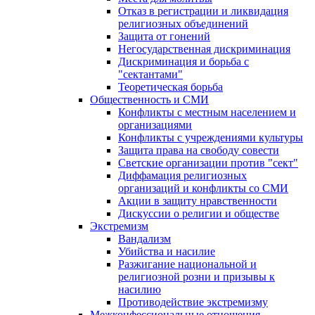
Отказ в регистрации и ликвидация
религиозных объединений
Защита от гонений
Негосударственная дискриминация
Дискриминация и борьба с
"сектантами"
Теоретическая борьба
Общественность и СМИ
Конфликты с местным населением и
организациями
Конфликты с учреждениями культуры
Защита права на свободу совести
Светские организации против "сект"
Диффамация религиозных
организаций и конфликты со СМИ
Акции в защиту нравственности
Дискуссии о религии и обществе
Экстремизм
Вандализм
Убийства и насилие
Разжигание национальной и
религиозной розни и призывы к
насилию
Противодействие экстремизму
Межконфессиональные отношения