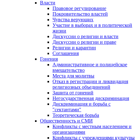
Власти
Правовое регулирование
Покровительство властей
Чувства верующих
Участие в выборах и в политической
жизни
Дискуссии о религии и власти
Дискуссии о религии и праве
Религии и карантин
Соглашения
Гонения
Административное и полицейское
вмешательство
Места для молитвы
Отказ в регистрации и ликвидация
религиозных объединений
Защита от гонений
Негосударственная дискриминация
Дискриминация и борьба с
"сектантами"
Теоретическая борьба
Общественность и СМИ
Конфликты с местным населением и
организациями
Конфликты с учреждениями культуры