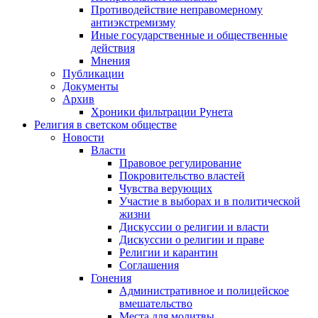
Противодействие неправомерному
антиэкстремизму
Иные государственные и общественные
действия
Мнения
Публикации
Документы
Архив
Хроники фильтрации Рунета
Религия в светском обществе
Новости
Власти
Правовое регулирование
Покровительство властей
Чувства верующих
Участие в выборах и в политической
жизни
Дискуссии о религии и власти
Дискуссии о религии и праве
Религии и карантин
Соглашения
Гонения
Административное и полицейское
вмешательство
Места для молитвы