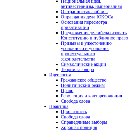
Национальная идея,
антивестернизм, империализм
О странностях любви...
Оправдания дела ЮКОСа
Основания пересмотра
приватизации
Предложения де-либерализовать
Конституцию и публичное право
Призывы к ужесточению
уголовного и уголовно-
процессуального
законодательства
Символические акции
Теории заговора
Идеология
Гражданское общество
Политический режим
Право
Революция и контрреволюция
Свобода слова
Практика
Приватность
Свобода слова
Справедливые выборы
Хорошая полиция