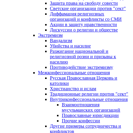
Защита права на свободу совести
Светские организации против "сект"
Диффамация религиозных
организаций и конфликты со СМИ
Акции в защиту нравственности
Дискуссии о религии и обществе
Экстремизм
Вандализм
Убийства и насилие
Разжигание национальной и
религиозной розни и призывы к
насилию
Противодействие экстремизму
Межконфессиональные отношения
Русская Православная Церковь и
католики
Христианство и ислам
Традиционные религии против "сект"
Внутриконфессиональные отношения
Взаимоотношения
мусульманских организаций
Православные юрисдикции
Прочие конфессии
Другие примеры сотрудничества и
конфликтов