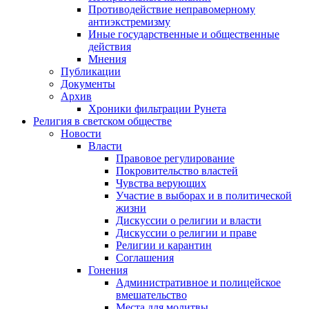
Противодействие неправомерному
антиэкстремизму
Иные государственные и общественные
действия
Мнения
Публикации
Документы
Архив
Хроники фильтрации Рунета
Религия в светском обществе
Новости
Власти
Правовое регулирование
Покровительство властей
Чувства верующих
Участие в выборах и в политической
жизни
Дискуссии о религии и власти
Дискуссии о религии и праве
Религии и карантин
Соглашения
Гонения
Административное и полицейское
вмешательство
Места для молитвы