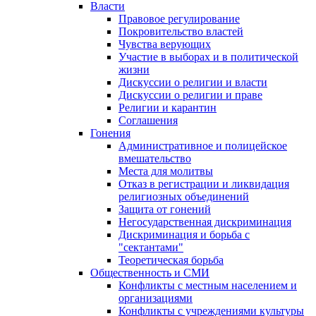
Власти
Правовое регулирование
Покровительство властей
Чувства верующих
Участие в выборах и в политической
жизни
Дискуссии о религии и власти
Дискуссии о религии и праве
Религии и карантин
Соглашения
Гонения
Административное и полицейское
вмешательство
Места для молитвы
Отказ в регистрации и ликвидация
религиозных объединений
Защита от гонений
Негосударственная дискриминация
Дискриминация и борьба с
"сектантами"
Теоретическая борьба
Общественность и СМИ
Конфликты с местным населением и
организациями
Конфликты с учреждениями культуры