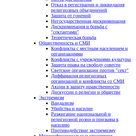
Отказ в регистрации и ликвидация
религиозных объединений
Защита от гонений
Негосударственная дискриминация
Дискриминация и борьба с
"сектантами"
Теоретическая борьба
Общественность и СМИ
Конфликты с местным населением и
организациями
Конфликты с учреждениями культуры
Защита права на свободу совести
Светские организации против "сект"
Диффамация религиозных
организаций и конфликты со СМИ
Акции в защиту нравственности
Дискуссии о религии и обществе
Экстремизм
Вандализм
Убийства и насилие
Разжигание национальной и
религиозной розни и призывы к
насилию
Противодействие экстремизму
Межконфессиональные отношения