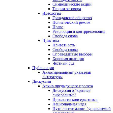
Символические акции
Теории заговора
Идеология
Гражданское общество
Политический режим
Право
Революция и контрреволюция
Свобода слова
Практика
Приватность
Свобода слова
Справедливые выборы
Хорошая полиция
Честный суд
Публикации
Аннотированный указатель
литературы
Дискуссии
Архив предыдущего проекта
Дискуссия о "кризисе
либерализма"
Идеология консерватизма
Национальная идея
Пути легитимации "управляемой