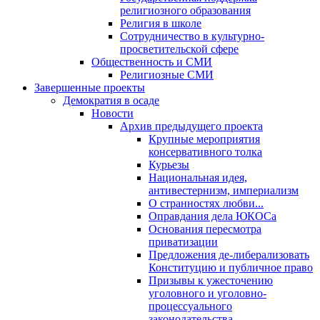
религиозного образования
Религия в школе
Сотрудничество в культурно-
просветительской сфере
Общественность и СМИ
Религиозные СМИ
Завершенные проекты
Демократия в осаде
Новости
Архив предыдущего проекта
Крупные мероприятия
консервативного толка
Курьезы
Национальная идея,
антивестернизм, империализм
О странностях любви...
Оправдания дела ЮКОСа
Основания пересмотра
приватизации
Предложения де-либерализовать
Конституцию и публичное право
Призывы к ужесточению
уголовного и уголовно-
процессуального
законодательства