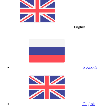
English
Русский
English