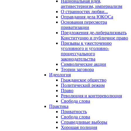
Национальная идея,
антивестернизм, империализм
О странностях любви...
Оправдания дела ЮКОСа
Основания пересмотра
приватизации
Предложения де-либерализовать
Конституцию и публичное право
Призывы к ужесточению
уголовного и уголовно-
процессуального
законодательства
Символические акции
Теории заговора
Идеология
Гражданское общество
Политический режим
Право
Революция и контрреволюция
Свобода слова
Практика
Приватность
Свобода слова
Справедливые выборы
Хорошая полиция