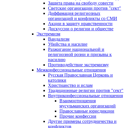
Защита права на свободу совести
Светские организации против "сект"
Диффамация религиозных
организаций и конфликты со СМИ
Акции в защиту нравственности
Дискуссии о религии и обществе
Экстремизм
Вандализм
Убийства и насилие
Разжигание национальной и
религиозной розни и призывы к
насилию
Противодействие экстремизму
Межконфессиональные отношения
Русская Православная Церковь и
католики
Христианство и ислам
Традиционные религии против "сект"
Внутриконфессиональные отношения
Взаимоотношения
мусульманских организаций
Православные юрисдикции
Прочие конфессии
Другие примеры сотрудничества и
конфликтов