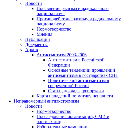
Новости
Проявления расизма и радикального
национализма
Противодействие расизму и радикальному
национализму
Нормотворчество
Мнения
Публикации
Документы
Архив
Антисемитизм 2003-2006
Антисемитизм в Российской
Федерации
Основные тенденции проявлений
антисемитизма в государствах СНГ
Политический антисемитизм в
современной России
Статьи, доклады, репортажи
Карта нападений по мотиву ненависти
Неправомерный антиэкстремизм
Новости
Нормотворчество
Преследования организаций, СМИ и
частных лиц
Избирательные кампании