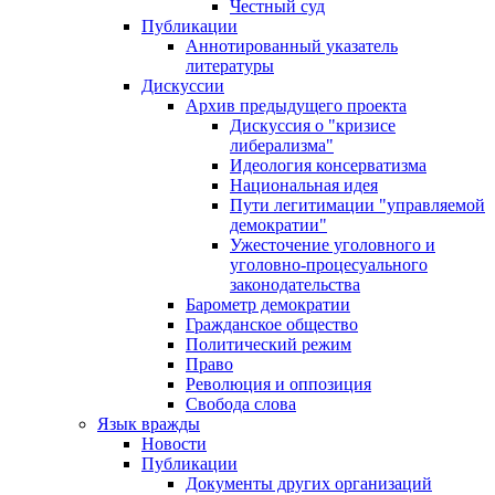
Честный суд
Публикации
Аннотированный указатель
литературы
Дискуссии
Архив предыдущего проекта
Дискуссия о "кризисе
либерализма"
Идеология консерватизма
Национальная идея
Пути легитимации "управляемой
демократии"
Ужесточение уголовного и
уголовно-процесуального
законодательства
Барометр демократии
Гражданское общество
Политический режим
Право
Революция и оппозиция
Свобода слова
Язык вражды
Новости
Публикации
Документы других организаций