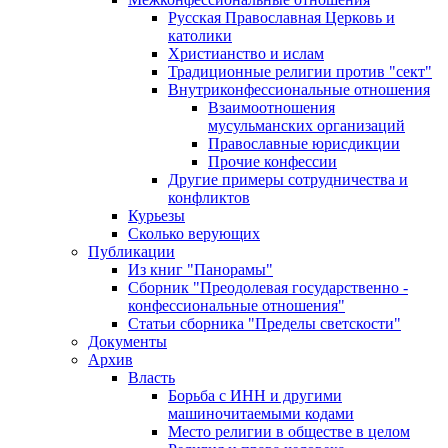
Русская Православная Церковь и
католики
Христианство и ислам
Традиционные религии против "сект"
Внутриконфессиональные отношения
Взаимоотношения
мусульманских организаций
Православные юрисдикции
Прочие конфессии
Другие примеры сотрудничества и
конфликтов
Курьезы
Сколько верующих
Публикации
Из книг "Панорамы"
Сборник "Преодолевая государственно -
конфессиональные отношения"
Статьи сборника "Пределы светскости"
Документы
Архив
Власть
Борьба с ИНН и другими
машиночитаемыми кодами
Место религии в обществе в целом