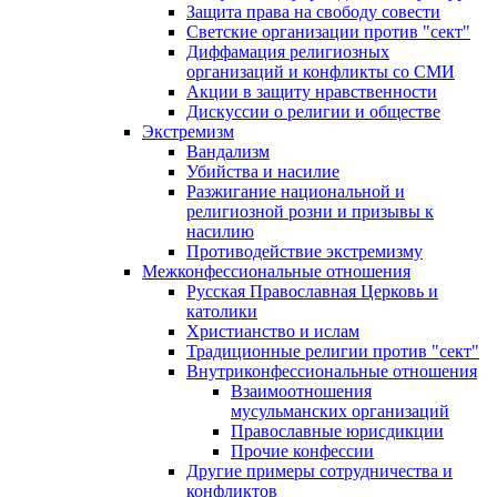
Защита права на свободу совести
Светские организации против "сект"
Диффамация религиозных
организаций и конфликты со СМИ
Акции в защиту нравственности
Дискуссии о религии и обществе
Экстремизм
Вандализм
Убийства и насилие
Разжигание национальной и
религиозной розни и призывы к
насилию
Противодействие экстремизму
Межконфессиональные отношения
Русская Православная Церковь и
католики
Христианство и ислам
Традиционные религии против "сект"
Внутриконфессиональные отношения
Взаимоотношения
мусульманских организаций
Православные юрисдикции
Прочие конфессии
Другие примеры сотрудничества и
конфликтов