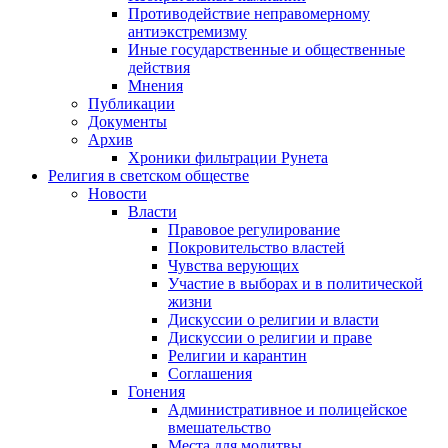
Противодействие неправомерному
антиэкстремизму
Иные государственные и общественные
действия
Мнения
Публикации
Документы
Архив
Хроники фильтрации Рунета
Религия в светском обществе
Новости
Власти
Правовое регулирование
Покровительство властей
Чувства верующих
Участие в выборах и в политической
жизни
Дискуссии о религии и власти
Дискуссии о религии и праве
Религии и карантин
Соглашения
Гонения
Административное и полицейское
вмешательство
Места для молитвы