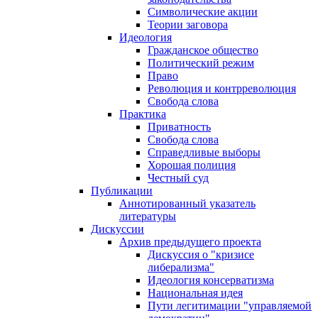
Символические акции
Теории заговора
Идеология
Гражданское общество
Политический режим
Право
Революция и контрреволюция
Свобода слова
Практика
Приватность
Свобода слова
Справедливые выборы
Хорошая полиция
Честный суд
Публикации
Аннотированный указатель
литературы
Дискуссии
Архив предыдущего проекта
Дискуссия о "кризисе
либерализма"
Идеология консерватизма
Национальная идея
Пути легитимации "управляемой