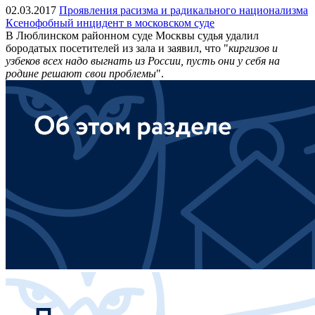
02.03.2017
Проявления расизма и радикального национализма
Ксенофобный инцидент в московском суде
В Люблинском районном суде Москвы судья удалил
бородатых посетителей из зала и заявил, что "
киргизов и
узбеков всех надо выгнать из России, пусть они у себя на
родине решают свои проблемы
".