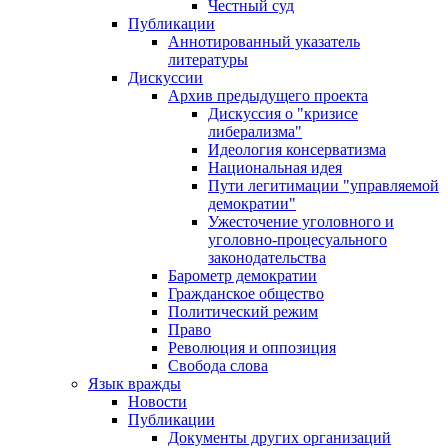
Честный суд
Публикации
Аннотированный указатель
литературы
Дискуссии
Архив предыдущего проекта
Дискуссия о "кризисе
либерализма"
Идеология консерватизма
Национальная идея
Пути легитимации "управляемой
демократии"
Ужесточение уголовного и
уголовно-процесуального
законодательства
Барометр демократии
Гражданское общество
Политический режим
Право
Революция и оппозиция
Свобода слова
Язык вражды
Новости
Публикации
Документы других организаций