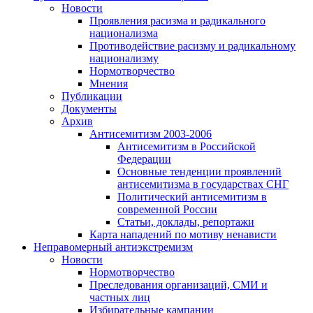
Новости
Проявления расизма и радикального
национализма
Противодействие расизму и радикальному
национализму
Нормотворчество
Мнения
Публикации
Документы
Архив
Антисемитизм 2003-2006
Антисемитизм в Российской
Федерации
Основные тенденции проявлений
антисемитизма в государствах СНГ
Политический антисемитизм в
современной России
Статьи, доклады, репортажи
Карта нападений по мотиву ненависти
Неправомерный антиэкстремизм
Новости
Нормотворчество
Преследования организаций, СМИ и
частных лиц
Избирательные кампании