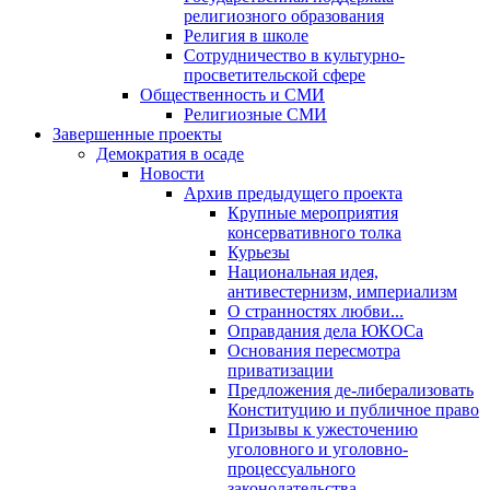
религиозного образования
Религия в школе
Сотрудничество в культурно-
просветительской сфере
Общественность и СМИ
Религиозные СМИ
Завершенные проекты
Демократия в осаде
Новости
Архив предыдущего проекта
Крупные мероприятия
консервативного толка
Курьезы
Национальная идея,
антивестернизм, империализм
О странностях любви...
Оправдания дела ЮКОСа
Основания пересмотра
приватизации
Предложения де-либерализовать
Конституцию и публичное право
Призывы к ужесточению
уголовного и уголовно-
процессуального
законодательства