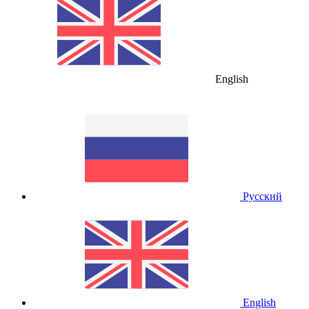
English
Русский
English