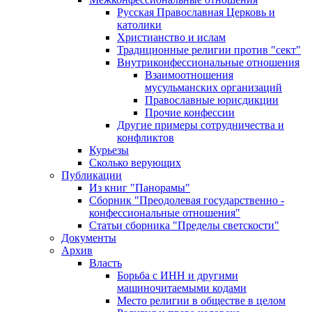
Русская Православная Церковь и
католики
Христианство и ислам
Традиционные религии против "сект"
Внутриконфессиональные отношения
Взаимоотношения
мусульманских организаций
Православные юрисдикции
Прочие конфессии
Другие примеры сотрудничества и
конфликтов
Курьезы
Сколько верующих
Публикации
Из книг "Панорамы"
Сборник "Преодолевая государственно -
конфессиональные отношения"
Статьи сборника "Пределы светскости"
Документы
Архив
Власть
Борьба с ИНН и другими
машиночитаемыми кодами
Место религии в обществе в целом