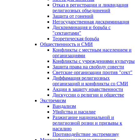
Отказ в регистрации и ликвидация
религиозных объединений
Защита от гонений
Негосударственная дискриминация
Дискриминация и борьба с
"сектантами"
Теоретическая борьба
Общественность и СМИ
Конфликты с местным населением и
организациями
Конфликты с учреждениями культуры
Защита права на свободу совести
Светские организации против "сект"
Диффамация религиозных
организаций и конфликты со СМИ
Акции в защиту нравственности
Дискуссии о религии и обществе
Экстремизм
Вандализм
Убийства и насилие
Разжигание национальной и
религиозной розни и призывы к
насилию
Противодействие экстремизму
Межконфессиональные отношения