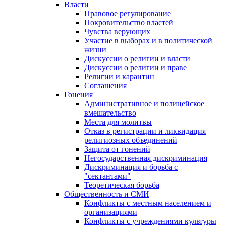
Власти
Правовое регулирование
Покровительство властей
Чувства верующих
Участие в выборах и в политической
жизни
Дискуссии о религии и власти
Дискуссии о религии и праве
Религии и карантин
Соглашения
Гонения
Административное и полицейское
вмешательство
Места для молитвы
Отказ в регистрации и ликвидация
религиозных объединений
Защита от гонений
Негосударственная дискриминация
Дискриминация и борьба с
"сектантами"
Теоретическая борьба
Общественность и СМИ
Конфликты с местным населением и
организациями
Конфликты с учреждениями культуры