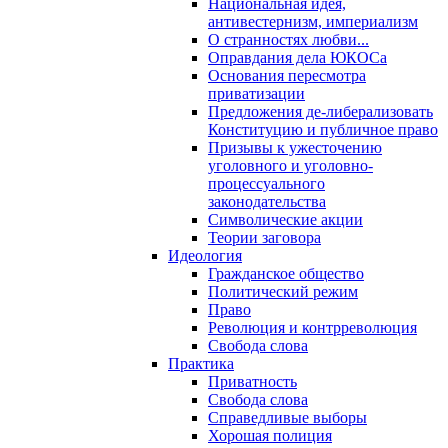
Национальная идея,
антивестернизм, империализм
О странностях любви...
Оправдания дела ЮКОСа
Основания пересмотра
приватизации
Предложения де-либерализовать
Конституцию и публичное право
Призывы к ужесточению
уголовного и уголовно-
процессуального
законодательства
Символические акции
Теории заговора
Идеология
Гражданское общество
Политический режим
Право
Революция и контрреволюция
Свобода слова
Практика
Приватность
Свобода слова
Справедливые выборы
Хорошая полиция