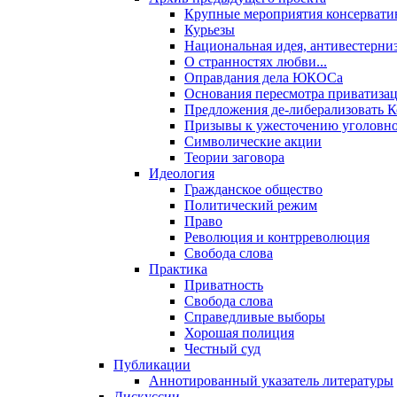
Крупные мероприятия консервати
Курьезы
Национальная идея, антивестерни
О странностях любви...
Оправдания дела ЮКОСа
Основания пересмотра приватиза
Предложения де-либерализовать 
Призывы к ужесточению уголовног
Символические акции
Теории заговора
Идеология
Гражданское общество
Политический режим
Право
Революция и контрреволюция
Свобода слова
Практика
Приватность
Свобода слова
Справедливые выборы
Хорошая полиция
Честный суд
Публикации
Аннотированный указатель литературы
Дискуссии