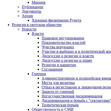
Мнения
Публикации
Документы
Архив
Хроники фильтрации Рунета
Религия в светском обществе
Новости
Власти
Правовое регулирование
Покровительство властей
Чувства верующих
Участие в выборах и в политической ж
Дискуссии о религии и власти
Дискуссии о религии и праве
Религии и карантин
Соглашения
Гонения
Административное и полицейское вмеш
Места для молитвы
Отказ в регистрации и ликвидация рел
Защита от гонений
Негосударственная дискриминация
Дискриминация и борьба с "сектантами
Теоретическая борьба
Общественность и СМИ