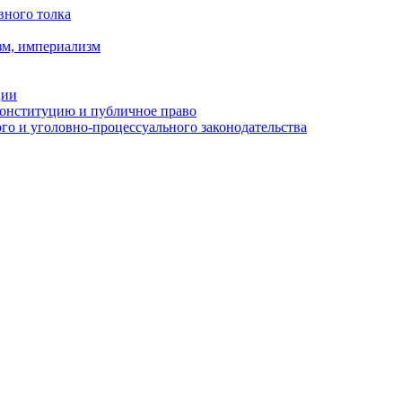
вного толка
зм, империализм
ции
Конституцию и публичное право
о и уголовно-процессуального законодательства