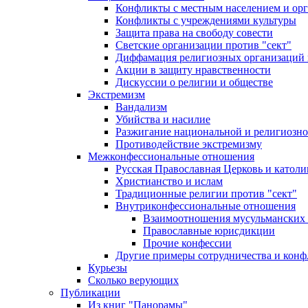
Конфликты с местным населением и ор
Конфликты с учреждениями культуры
Защита права на свободу совести
Светские организации против "сект"
Диффамация религиозных организаций
Акции в защиту нравственности
Дискуссии о религии и обществе
Экстремизм
Вандализм
Убийства и насилие
Разжигание национальной и религиозно
Противодействие экстремизму
Межконфессиональные отношения
Русская Православная Церковь и католи
Христианство и ислам
Традиционные религии против "сект"
Внутриконфессиональные отношения
Взаимоотношения мусульманских 
Православные юрисдикции
Прочие конфессии
Другие примеры сотрудничества и конф
Курьезы
Сколько верующих
Публикации
Из книг "Панорамы"