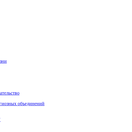
изни
ательство
игиозных объединений
"