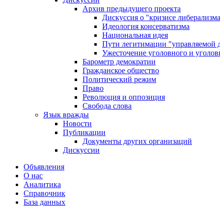
Архив предыдущего проекта
Дискуссия о "кризисе либерализм
Идеология консерватизма
Национальная идея
Пути легитимации "управляемой 
Ужесточение уголовного и уголов
Барометр демократии
Гражданское общество
Политический режим
Право
Революция и оппозиция
Свобода слова
Язык вражды
Новости
Публикации
Документы других организаций
Дискуссии
Объявления
О нас
Аналитика
Справочник
База данных