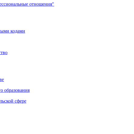
фессиональные отношения"
мыми кодами
ство
ве
го образования
льской сфере