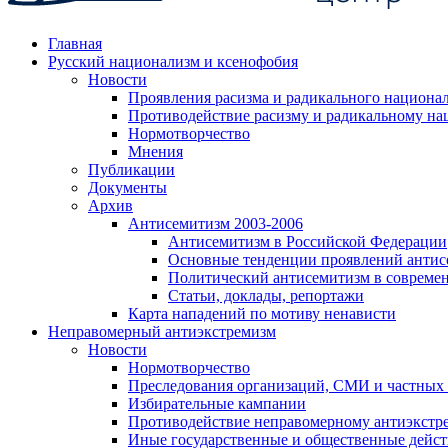
Главная
Русский национализм и ксенофобия
Новости
Проявления расизма и радикального национа
Противодействие расизму и радикальному на
Нормотворчество
Мнения
Публикации
Документы
Архив
Антисемитизм 2003-2006
Антисемитизм в Российской Федерации
Основные тенденции проявлений антис
Политический антисемитизм в совреме
Статьи, доклады, репортажи
Карта нападений по мотиву ненависти
Неправомерный антиэкстремизм
Новости
Нормотворчество
Преследования организаций, СМИ и частных
Избирательные кампании
Противодействие неправомерному антиэкстр
Иные государственные и общественные дейст