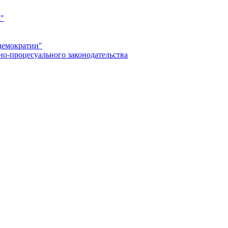
а"
демократии"
но-процесуального законодательства