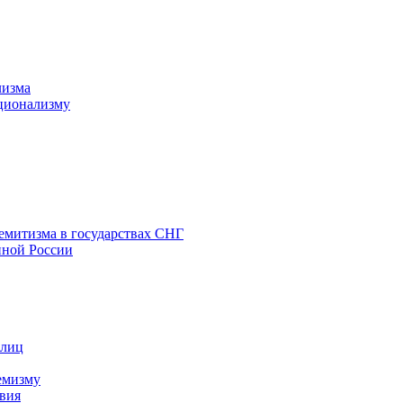
лизма
ционализму
емитизма в государствах СНГ
нной России
 лиц
емизму
вия