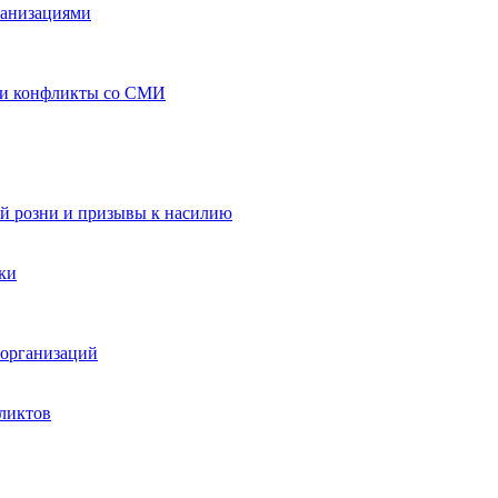
ганизациями
 и конфликты со СМИ
й розни и призывы к насилию
ки
организаций
ликтов