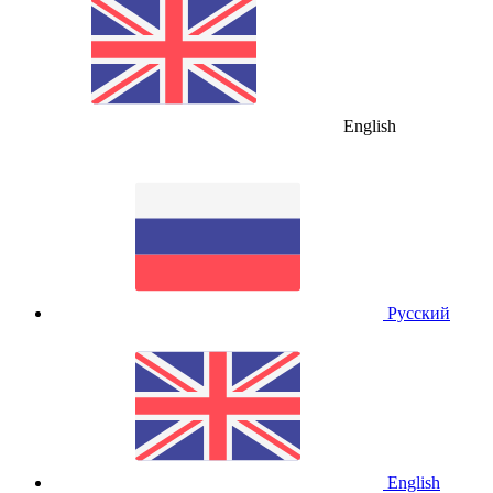
English
Русский
English