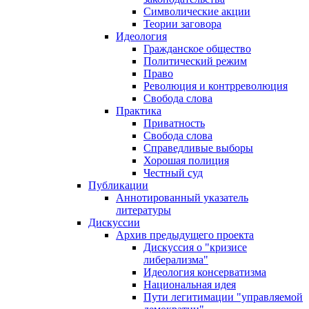
Символические акции
Теории заговора
Идеология
Гражданское общество
Политический режим
Право
Революция и контрреволюция
Свобода слова
Практика
Приватность
Свобода слова
Справедливые выборы
Хорошая полиция
Честный суд
Публикации
Аннотированный указатель
литературы
Дискуссии
Архив предыдущего проекта
Дискуссия о "кризисе
либерализма"
Идеология консерватизма
Национальная идея
Пути легитимации "управляемой