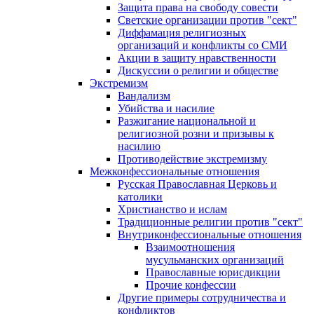
Защита права на свободу совести
Светские организации против "сект"
Диффамация религиозных
организаций и конфликты со СМИ
Акции в защиту нравственности
Дискуссии о религии и обществе
Экстремизм
Вандализм
Убийства и насилие
Разжигание национальной и
религиозной розни и призывы к
насилию
Противодействие экстремизму
Межконфессиональные отношения
Русская Православная Церковь и
католики
Христианство и ислам
Традиционные религии против "сект"
Внутриконфессиональные отношения
Взаимоотношения
мусульманских организаций
Православные юрисдикции
Прочие конфессии
Другие примеры сотрудничества и
конфликтов