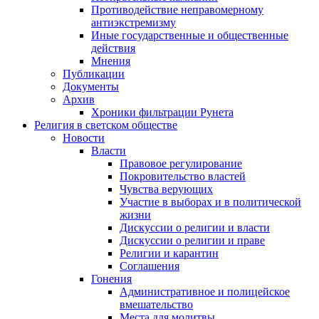
Противодействие неправомерному
антиэкстремизму
Иные государственные и общественные
действия
Мнения
Публикации
Документы
Архив
Хроники фильтрации Рунета
Религия в светском обществе
Новости
Власти
Правовое регулирование
Покровительство властей
Чувства верующих
Участие в выборах и в политической
жизни
Дискуссии о религии и власти
Дискуссии о религии и праве
Религии и карантин
Соглашения
Гонения
Административное и полицейское
вмешательство
Места для молитвы