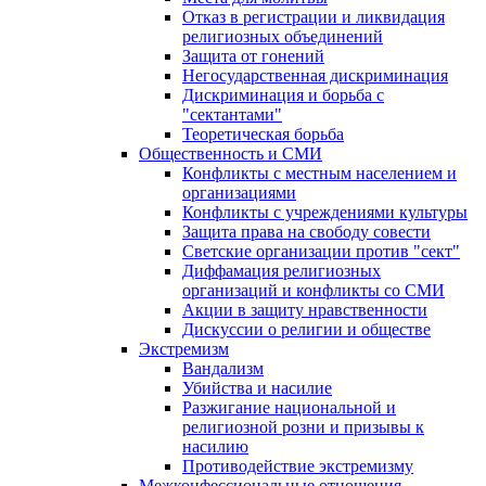
Отказ в регистрации и ликвидация
религиозных объединений
Защита от гонений
Негосударственная дискриминация
Дискриминация и борьба с
"сектантами"
Теоретическая борьба
Общественность и СМИ
Конфликты с местным населением и
организациями
Конфликты с учреждениями культуры
Защита права на свободу совести
Светские организации против "сект"
Диффамация религиозных
организаций и конфликты со СМИ
Акции в защиту нравственности
Дискуссии о религии и обществе
Экстремизм
Вандализм
Убийства и насилие
Разжигание национальной и
религиозной розни и призывы к
насилию
Противодействие экстремизму
Межконфессиональные отношения