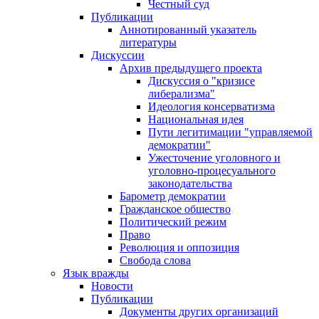
Честный суд
Публикации
Аннотированный указатель
литературы
Дискуссии
Архив предыдущего проекта
Дискуссия о "кризисе
либерализма"
Идеология консерватизма
Национальная идея
Пути легитимации "управляемой
демократии"
Ужесточение уголовного и
уголовно-процесуального
законодательства
Барометр демократии
Гражданское общество
Политический режим
Право
Революция и оппозиция
Свобода слова
Язык вражды
Новости
Публикации
Документы других организаций