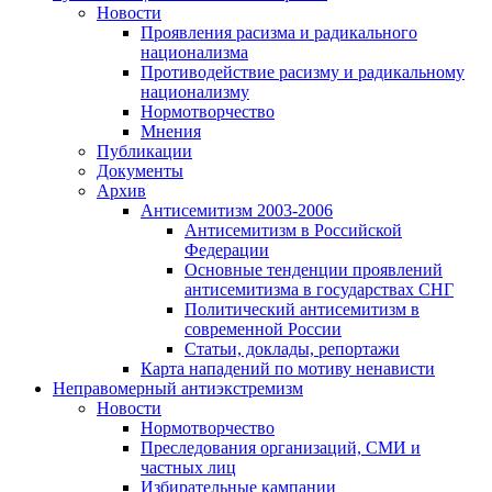
Новости
Проявления расизма и радикального
национализма
Противодействие расизму и радикальному
национализму
Нормотворчество
Мнения
Публикации
Документы
Архив
Антисемитизм 2003-2006
Антисемитизм в Российской
Федерации
Основные тенденции проявлений
антисемитизма в государствах СНГ
Политический антисемитизм в
современной России
Статьи, доклады, репортажи
Карта нападений по мотиву ненависти
Неправомерный антиэкстремизм
Новости
Нормотворчество
Преследования организаций, СМИ и
частных лиц
Избирательные кампании