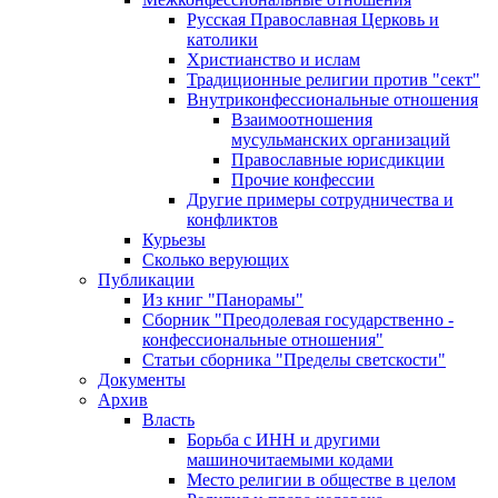
Русская Православная Церковь и
католики
Христианство и ислам
Традиционные религии против "сект"
Внутриконфессиональные отношения
Взаимоотношения
мусульманских организаций
Православные юрисдикции
Прочие конфессии
Другие примеры сотрудничества и
конфликтов
Курьезы
Сколько верующих
Публикации
Из книг "Панорамы"
Сборник "Преодолевая государственно -
конфессиональные отношения"
Статьи сборника "Пределы светскости"
Документы
Архив
Власть
Борьба с ИНН и другими
машиночитаемыми кодами
Место религии в обществе в целом