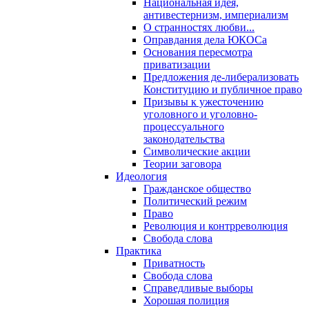
Национальная идея,
антивестернизм, империализм
О странностях любви...
Оправдания дела ЮКОСа
Основания пересмотра
приватизации
Предложения де-либерализовать
Конституцию и публичное право
Призывы к ужесточению
уголовного и уголовно-
процессуального
законодательства
Символические акции
Теории заговора
Идеология
Гражданское общество
Политический режим
Право
Революция и контрреволюция
Свобода слова
Практика
Приватность
Свобода слова
Справедливые выборы
Хорошая полиция