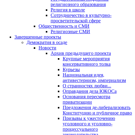
религиозного образования
Религия в школе
Сотрудничество в культурно-
просветительской сфере
Общественность и СМИ
Религиозные СМИ
Завершенные проекты
Демократия в осаде
Новости
Архив предыдущего проекта
Крупные мероприятия
консервативного толка
Курьезы
Национальная идея,
антивестернизм, империализм
О странностях любви...
Оправдания дела ЮКОСа
Основания пересмотра
приватизации
Предложения де-либерализовать
Конституцию и публичное право
Призывы к ужесточению
уголовного и уголовно-
процессуального
законодательства