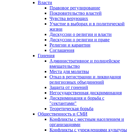
Власти
Правовое регулирование
Покровительство властей
Чувства верующих
Участие в выборах и в политической
жизни
Дискуссии о религии и власти
Дискуссии о религии и праве
Религии и карантин
Соглашения
Гонения
Административное и полицейское
вмешательство
Места для молитвы
Отказ в регистрации и ликвидация
религиозных объединений
Защита от гонений
Негосударственная дискриминация
Дискриминация и борьба с
"сектантами"
Теоретическая борьба
Общественность и СМИ
Конфликты с местным населением и
организациями
Конфликты с учреждениями культуры