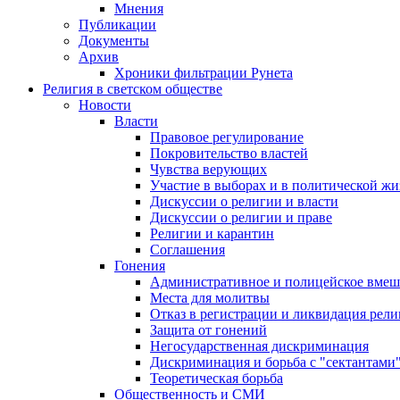
Мнения
Публикации
Документы
Архив
Хроники фильтрации Рунета
Религия в светском обществе
Новости
Власти
Правовое регулирование
Покровительство властей
Чувства верующих
Участие в выборах и в политической ж
Дискуссии о религии и власти
Дискуссии о религии и праве
Религии и карантин
Соглашения
Гонения
Административное и полицейское вмеш
Места для молитвы
Отказ в регистрации и ликвидация рел
Защита от гонений
Негосударственная дискриминация
Дискриминация и борьба с "сектантами
Теоретическая борьба
Общественность и СМИ