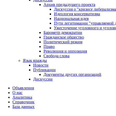
Архив предыдущего проекта
Дискуссия о "кризисе либерализм
Идеология консерватизма
Национальная идея
Пути легитимации "управляемой 
Ужесточение уголовного и уголов
Барометр демократии
Гражданское общество
Политический режим
Право
Революция и оппозиция
Свобода слова
Язык вражды
Новости
Публикации
Документы других организаций
Дискуссии
Объявления
О нас
Аналитика
Справочник
База данных