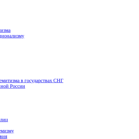
лизма
ционализму
емитизма в государствах СНГ
нной России
 лиц
емизму
вия