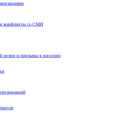
ганизациями
 и конфликты со СМИ
й розни и призывы к насилию
ки
организаций
ликтов