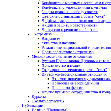
Конфликты с местным населением и ор
Конфликты с учреждениями культуры
Защита права на свободу совести
Светские организации против "сект"
Диффамация религиозных организаций
Акции в защиту нравственности
Дискуссии о религии и обществе
Экстремизм
Вандализм
Убийства и насилие
Разжигание национальной и религиозно
Противодействие экстремизму
Межконфессиональные отношения
Русская Православная Церковь и католи
Христианство и ислам
Традиционные религии против "сект"
Внутриконфессиональные отношения
Взаимоотношения мусульманских 
Православные юрисдикции
Прочие конфессии
Другие примеры сотрудничества и конф
Курьезы
Сколько верующих
Публикации
Из книг "Панорамы"