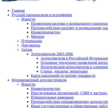
Главная
Русский национализм и ксенофобия
Новости
Проявления расизма и радикального национа
Противодействие расизму и радикальному на
Нормотворчество
Мнения
Публикации
Документы
Архив
Антисемитизм 2003-2006
Антисемитизм в Российской Федерации
Основные тенденции проявлений антис
Политический антисемитизм в совреме
Статьи, доклады, репортажи
Карта нападений по мотиву ненависти
Неправомерный антиэкстремизм
Новости
Нормотворчество
Преследования организаций, СМИ и частных
Избирательные кампании
Противодействие неправомерному антиэкстр
Иные государственные и общественные дейст