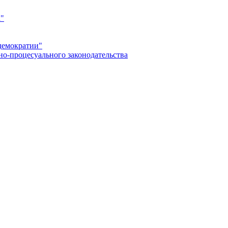
а"
демократии"
но-процесуального законодательства