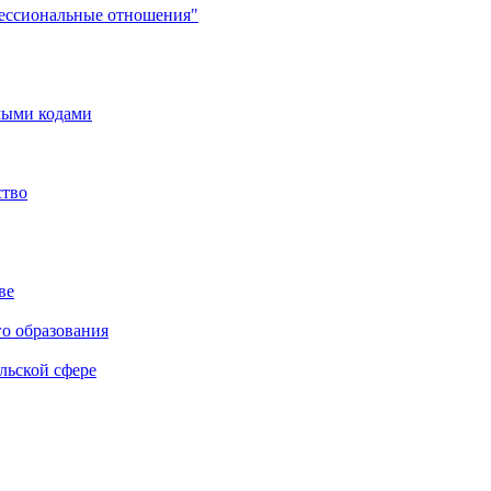
фессиональные отношения"
мыми кодами
ство
ве
го образования
льской сфере