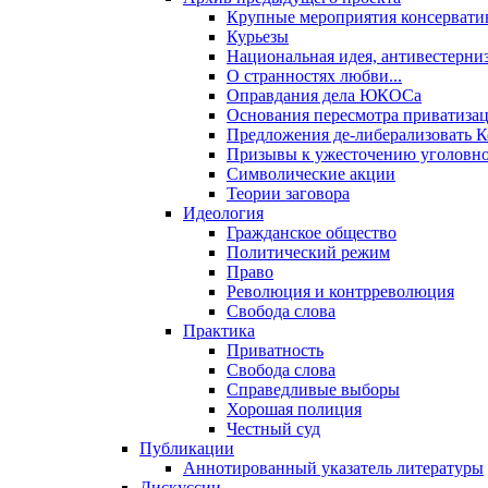
Крупные мероприятия консервати
Курьезы
Национальная идея, антивестерни
О странностях любви...
Оправдания дела ЮКОСа
Основания пересмотра приватиза
Предложения де-либерализовать 
Призывы к ужесточению уголовног
Символические акции
Теории заговора
Идеология
Гражданское общество
Политический режим
Право
Революция и контрреволюция
Свобода слова
Практика
Приватность
Свобода слова
Справедливые выборы
Хорошая полиция
Честный суд
Публикации
Аннотированный указатель литературы
Дискуссии