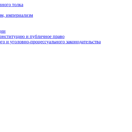
вного толка
зм, империализм
ции
Конституцию и публичное право
о и уголовно-процессуального законодательства