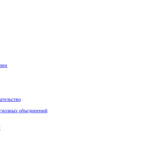
изни
ательство
игиозных объединений
"