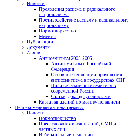
Новости
Проявления расизма и радикального
национализма
Противодействие расизму и радикальному
национализму
Нормотворчество
Мнения
Публикации
Документы
Архив
Антисемитизм 2003-2006
Антисемитизм в Российской
Федерации
Основные тенденции проявлений
антисемитизма в государствах СНГ
Политический антисемитизм в
современной России
Статьи, доклады, репортажи
Карта нападений по мотиву ненависти
Неправомерный антиэкстремизм
Новости
Нормотворчество
Преследования организаций, СМИ и
частных лиц
Избирательные кампании