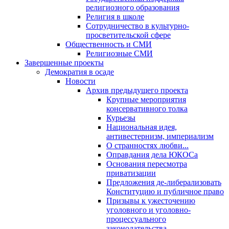
религиозного образования
Религия в школе
Сотрудничество в культурно-
просветительской сфере
Общественность и СМИ
Религиозные СМИ
Завершенные проекты
Демократия в осаде
Новости
Архив предыдущего проекта
Крупные мероприятия
консервативного толка
Курьезы
Национальная идея,
антивестернизм, империализм
О странностях любви...
Оправдания дела ЮКОСа
Основания пересмотра
приватизации
Предложения де-либерализовать
Конституцию и публичное право
Призывы к ужесточению
уголовного и уголовно-
процессуального
законодательства