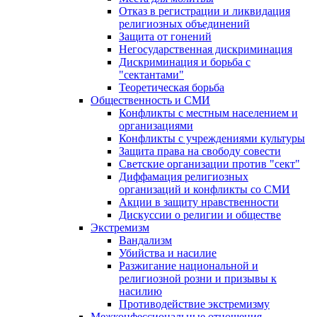
Отказ в регистрации и ликвидация
религиозных объединений
Защита от гонений
Негосударственная дискриминация
Дискриминация и борьба с
"сектантами"
Теоретическая борьба
Общественность и СМИ
Конфликты с местным населением и
организациями
Конфликты с учреждениями культуры
Защита права на свободу совести
Светские организации против "сект"
Диффамация религиозных
организаций и конфликты со СМИ
Акции в защиту нравственности
Дискуссии о религии и обществе
Экстремизм
Вандализм
Убийства и насилие
Разжигание национальной и
религиозной розни и призывы к
насилию
Противодействие экстремизму
Межконфессиональные отношения