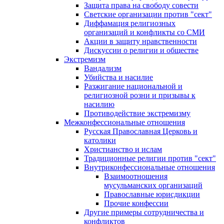
Защита права на свободу совести
Светские организации против "сект"
Диффамация религиозных
организаций и конфликты со СМИ
Акции в защиту нравственности
Дискуссии о религии и обществе
Экстремизм
Вандализм
Убийства и насилие
Разжигание национальной и
религиозной розни и призывы к
насилию
Противодействие экстремизму
Межконфессиональные отношения
Русская Православная Церковь и
католики
Христианство и ислам
Традиционные религии против "сект"
Внутриконфессиональные отношения
Взаимоотношения
мусульманских организаций
Православные юрисдикции
Прочие конфессии
Другие примеры сотрудничества и
конфликтов