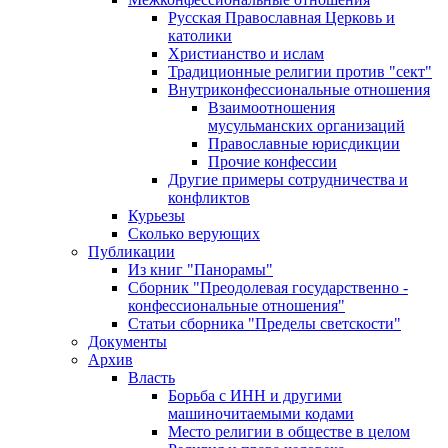
Русская Православная Церковь и
католики
Христианство и ислам
Традиционные религии против "сект"
Внутриконфессиональные отношения
Взаимоотношения
мусульманских организаций
Православные юрисдикции
Прочие конфессии
Другие примеры сотрудничества и
конфликтов
Курьезы
Сколько верующих
Публикации
Из книг "Панорамы"
Сборник "Преодолевая государственно -
конфессиональные отношения"
Статьи сборника "Пределы светскости"
Документы
Архив
Власть
Борьба с ИНН и другими
машиночитаемыми кодами
Место религии в обществе в целом