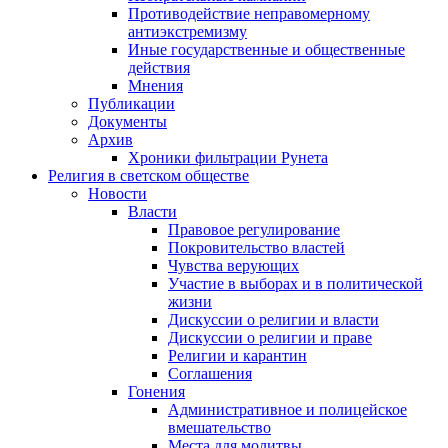
Противодействие неправомерному
антиэкстремизму
Иные государственные и общественные
действия
Мнения
Публикации
Документы
Архив
Хроники фильтрации Рунета
Религия в светском обществе
Новости
Власти
Правовое регулирование
Покровительство властей
Чувства верующих
Участие в выборах и в политической
жизни
Дискуссии о религии и власти
Дискуссии о религии и праве
Религии и карантин
Соглашения
Гонения
Административное и полицейское
вмешательство
Места для молитвы