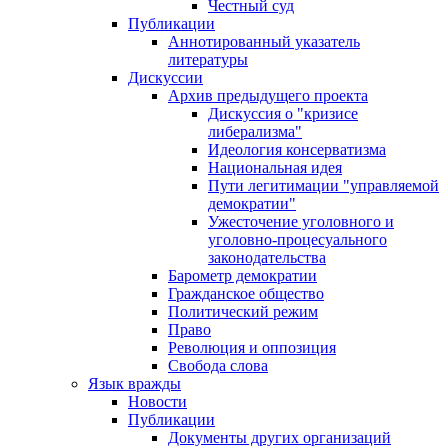
Честный суд
Публикации
Аннотированный указатель
литературы
Дискуссии
Архив предыдущего проекта
Дискуссия о "кризисе
либерализма"
Идеология консерватизма
Национальная идея
Пути легитимации "управляемой
демократии"
Ужесточение уголовного и
уголовно-процесуального
законодательства
Барометр демократии
Гражданское общество
Политический режим
Право
Революция и оппозиция
Свобода слова
Язык вражды
Новости
Публикации
Документы других организаций