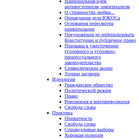
Национальная идея,
антивестернизм, империализм
О странностях любви...
Оправдания дела ЮКОСа
Основания пересмотра
приватизации
Предложения де-либерализовать
Конституцию и публичное право
Призывы к ужесточению
уголовного и уголовно-
процессуального
законодательства
Символические акции
Теории заговора
Идеология
Гражданское общество
Политический режим
Право
Революция и контрреволюция
Свобода слова
Практика
Приватность
Свобода слова
Справедливые выборы
Хорошая полиция