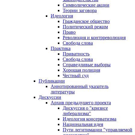
Символические акции
Теории заговора
Идеология
Гражданское общество
Политический режим
Право
Революция и контрреволюция
Свобода слова
Практика
Приватность
Свобода слова
Справедливые выборы
Хорошая полиция
Честный суд
Публикации
Аннотированный указатель
литературы
Дискуссии
Архив предыдущего проекта
Дискуссия о "кризисе
либерализма"
Идеология консерватизма
Национальная идея
Пути легитимации "управляемой