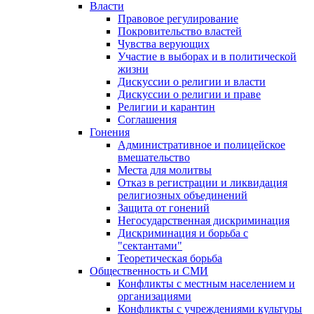
Власти
Правовое регулирование
Покровительство властей
Чувства верующих
Участие в выборах и в политической
жизни
Дискуссии о религии и власти
Дискуссии о религии и праве
Религии и карантин
Соглашения
Гонения
Административное и полицейское
вмешательство
Места для молитвы
Отказ в регистрации и ликвидация
религиозных объединений
Защита от гонений
Негосударственная дискриминация
Дискриминация и борьба с
"сектантами"
Теоретическая борьба
Общественность и СМИ
Конфликты с местным населением и
организациями
Конфликты с учреждениями культуры