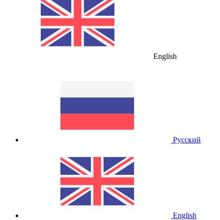
English
Русский
English