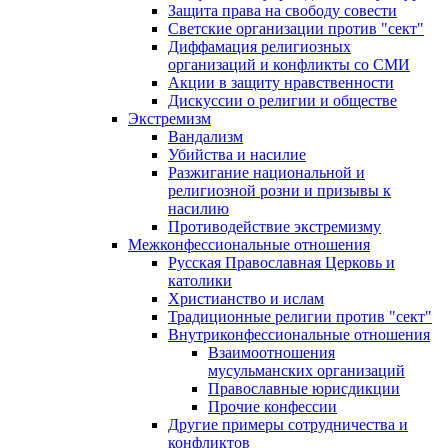
Защита права на свободу совести
Светские организации против "сект"
Диффамация религиозных
организаций и конфликты со СМИ
Акции в защиту нравственности
Дискуссии о религии и обществе
Экстремизм
Вандализм
Убийства и насилие
Разжигание национальной и
религиозной розни и призывы к
насилию
Противодействие экстремизму
Межконфессиональные отношения
Русская Православная Церковь и
католики
Христианство и ислам
Традиционные религии против "сект"
Внутриконфессиональные отношения
Взаимоотношения
мусульманских организаций
Православные юрисдикции
Прочие конфессии
Другие примеры сотрудничества и
конфликтов