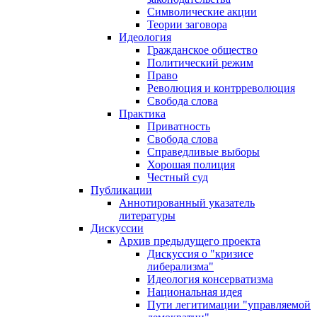
Символические акции
Теории заговора
Идеология
Гражданское общество
Политический режим
Право
Революция и контрреволюция
Свобода слова
Практика
Приватность
Свобода слова
Справедливые выборы
Хорошая полиция
Честный суд
Публикации
Аннотированный указатель
литературы
Дискуссии
Архив предыдущего проекта
Дискуссия о "кризисе
либерализма"
Идеология консерватизма
Национальная идея
Пути легитимации "управляемой