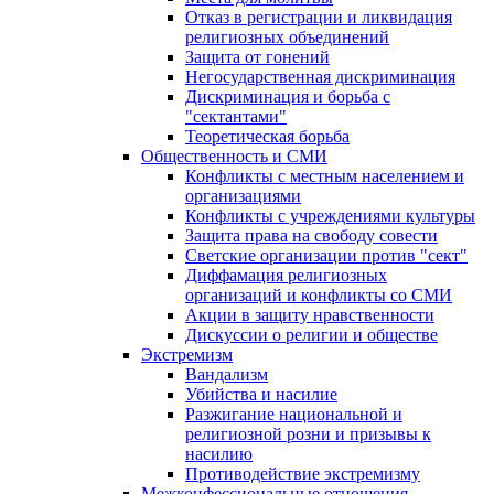
Отказ в регистрации и ликвидация
религиозных объединений
Защита от гонений
Негосударственная дискриминация
Дискриминация и борьба с
"сектантами"
Теоретическая борьба
Общественность и СМИ
Конфликты с местным населением и
организациями
Конфликты с учреждениями культуры
Защита права на свободу совести
Светские организации против "сект"
Диффамация религиозных
организаций и конфликты со СМИ
Акции в защиту нравственности
Дискуссии о религии и обществе
Экстремизм
Вандализм
Убийства и насилие
Разжигание национальной и
религиозной розни и призывы к
насилию
Противодействие экстремизму
Межконфессиональные отношения