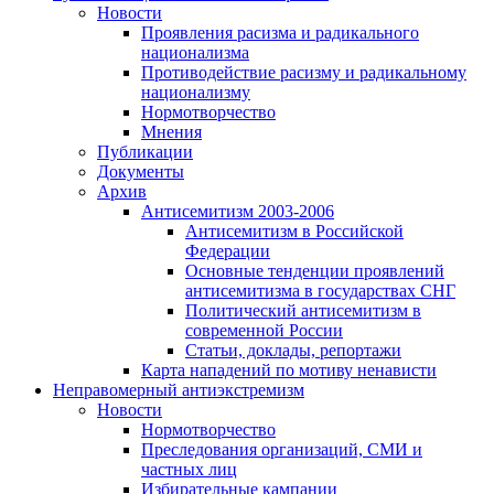
Новости
Проявления расизма и радикального
национализма
Противодействие расизму и радикальному
национализму
Нормотворчество
Мнения
Публикации
Документы
Архив
Антисемитизм 2003-2006
Антисемитизм в Российской
Федерации
Основные тенденции проявлений
антисемитизма в государствах СНГ
Политический антисемитизм в
современной России
Статьи, доклады, репортажи
Карта нападений по мотиву ненависти
Неправомерный антиэкстремизм
Новости
Нормотворчество
Преследования организаций, СМИ и
частных лиц
Избирательные кампании