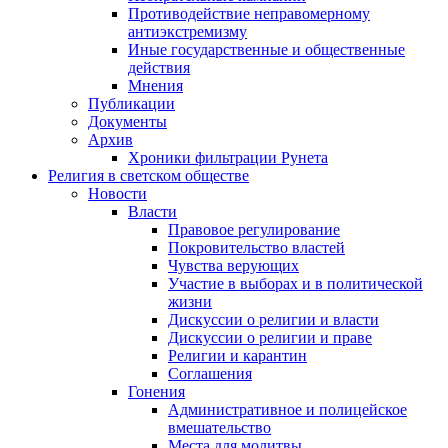
Противодействие неправомерному
антиэкстремизму
Иные государственные и общественные
действия
Мнения
Публикации
Документы
Архив
Хроники фильтрации Рунета
Религия в светском обществе
Новости
Власти
Правовое регулирование
Покровительство властей
Чувства верующих
Участие в выборах и в политической
жизни
Дискуссии о религии и власти
Дискуссии о религии и праве
Религии и карантин
Соглашения
Гонения
Административное и полицейское
вмешательство
Места для молитвы