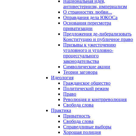
Национальная идея,
антивестернизм, империализм
О странностях любви...
Оправдания дела ЮКОСа
Основания пересмотра
приватизации
Предложения де-либерализовать
Конституцию и публичное право
Призывы к ужесточению
уголовного и уголовно-
процессуального
законодательства
Символические акции
Теории заговора
Идеология
Гражданское общество
Политический режим
Право
Революция и контрреволюция
Свобода слова
Практика
Приватность
Свобода слова
Справедливые выборы
Хорошая полиция