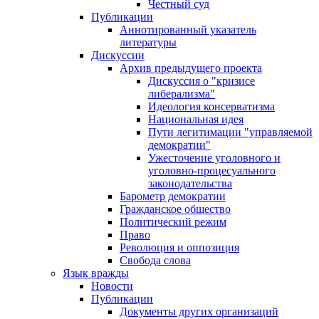
Честный суд
Публикации
Аннотированный указатель
литературы
Дискуссии
Архив предыдущего проекта
Дискуссия о "кризисе
либерализма"
Идеология консерватизма
Национальная идея
Пути легитимации "управляемой
демократии"
Ужесточение уголовного и
уголовно-процесуального
законодательства
Барометр демократии
Гражданское общество
Политический режим
Право
Революция и оппозиция
Свобода слова
Язык вражды
Новости
Публикации
Документы других организаций