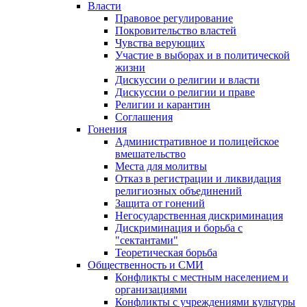
Власти
Правовое регулирование
Покровительство властей
Чувства верующих
Участие в выборах и в политической
жизни
Дискуссии о религии и власти
Дискуссии о религии и праве
Религии и карантин
Соглашения
Гонения
Административное и полицейское
вмешательство
Места для молитвы
Отказ в регистрации и ликвидация
религиозных объединений
Защита от гонений
Негосударственная дискриминация
Дискриминация и борьба с
"сектантами"
Теоретическая борьба
Общественность и СМИ
Конфликты с местным населением и
организациями
Конфликты с учреждениями культуры