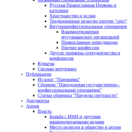
Русская Православная Церковь и
католики
Христианство и ислам
Традиционные религии против "сект"
Внутриконфессиональные отношения
Взаимоотношения
мусульманских организаций
Православные юрисдикции
Прочие конфессии
Другие примеры сотрудничества и
конфликтов
Курьезы
Сколько верующих
Публикации
Из книг "Панорамы"
Сборник "Преодолевая государственно -
конфессиональные отношения"
Статьи сборника "Пределы светскости"
Документы
Архив
Власть
Борьба с ИНН и другими
машиночитаемыми кодами
Место религии в обществе в целом