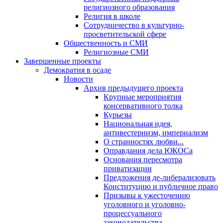
религиозного образования
Религия в школе
Сотрудничество в культурно-
просветительской сфере
Общественность и СМИ
Религиозные СМИ
Завершенные проекты
Демократия в осаде
Новости
Архив предыдущего проекта
Крупные мероприятия
консервативного толка
Курьезы
Национальная идея,
антивестернизм, империализм
О странностях любви...
Оправдания дела ЮКОСа
Основания пересмотра
приватизации
Предложения де-либерализовать
Конституцию и публичное право
Призывы к ужесточению
уголовного и уголовно-
процессуального
законодательства