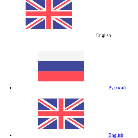
English
Русский
English