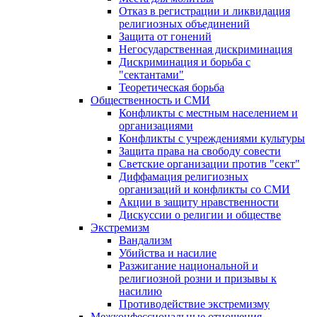
Отказ в регистрации и ликвидация
религиозных объединений
Защита от гонений
Негосударственная дискриминация
Дискриминация и борьба с
"сектантами"
Теоретическая борьба
Общественность и СМИ
Конфликты с местным населением и
организациями
Конфликты с учреждениями культуры
Защита права на свободу совести
Светские организации против "сект"
Диффамация религиозных
организаций и конфликты со СМИ
Акции в защиту нравственности
Дискуссии о религии и обществе
Экстремизм
Вандализм
Убийства и насилие
Разжигание национальной и
религиозной розни и призывы к
насилию
Противодействие экстремизму
Межконфессиональные отношения