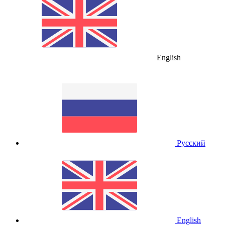
English
Русский
English