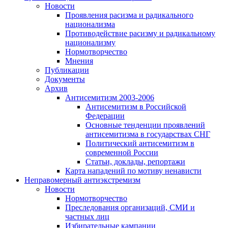
Новости
Проявления расизма и радикального
национализма
Противодействие расизму и радикальному
национализму
Нормотворчество
Мнения
Публикации
Документы
Архив
Антисемитизм 2003-2006
Антисемитизм в Российской
Федерации
Основные тенденции проявлений
антисемитизма в государствах СНГ
Политический антисемитизм в
современной России
Статьи, доклады, репортажи
Карта нападений по мотиву ненависти
Неправомерный антиэкстремизм
Новости
Нормотворчество
Преследования организаций, СМИ и
частных лиц
Избирательные кампании