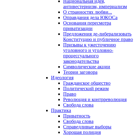
Национальная идея,
антивестернизм, империализм
О странностях любви...
Оправдания дела ЮКОСа
Основания пересмотра
приватизации
Предложения де-либерализовать
Конституцию и публичное право
Призывы к ужесточению
уголовного и уголовно-
процессуального
законодательства
Символические акции
Теории заговора
Идеология
Гражданское общество
Политический режим
Право
Революция и контрреволюция
Свобода слова
Практика
Приватность
Свобода слова
Справедливые выборы
Хорошая полиция