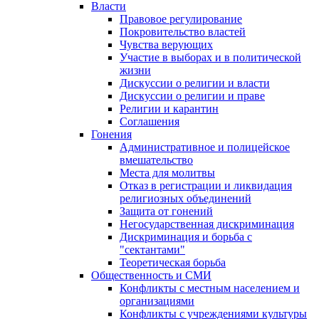
Власти
Правовое регулирование
Покровительство властей
Чувства верующих
Участие в выборах и в политической
жизни
Дискуссии о религии и власти
Дискуссии о религии и праве
Религии и карантин
Соглашения
Гонения
Административное и полицейское
вмешательство
Места для молитвы
Отказ в регистрации и ликвидация
религиозных объединений
Защита от гонений
Негосударственная дискриминация
Дискриминация и борьба с
"сектантами"
Теоретическая борьба
Общественность и СМИ
Конфликты с местным населением и
организациями
Конфликты с учреждениями культуры