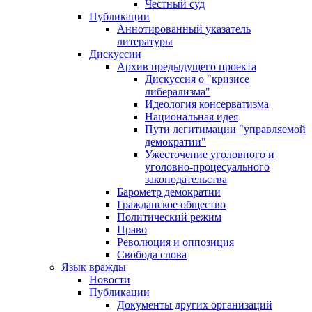
Честный суд
Публикации
Аннотированный указатель
литературы
Дискуссии
Архив предыдущего проекта
Дискуссия о "кризисе
либерализма"
Идеология консерватизма
Национальная идея
Пути легитимации "управляемой
демократии"
Ужесточение уголовного и
уголовно-процесуального
законодательства
Барометр демократии
Гражданское общество
Политический режим
Право
Революция и оппозиция
Свобода слова
Язык вражды
Новости
Публикации
Документы других организаций