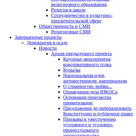
религиозного образования
Религия в школе
Сотрудничество в культурно-
просветительской сфере
Общественность и СМИ
Религиозные СМИ
Завершенные проекты
Демократия в осаде
Новости
Архив предыдущего проекта
Крупные мероприятия
консервативного толка
Курьезы
Национальная идея,
антивестернизм, империализм
О странностях любви...
Оправдания дела ЮКОСа
Основания пересмотра
приватизации
Предложения де-либерализовать
Конституцию и публичное право
Призывы к ужесточению
уголовного и уголовно-
процессуального
законодательства