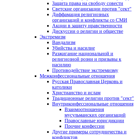
Защита права на свободу совести
Светские организации против "сект"
Диффамация религиозных
организаций и конфликты со СМИ
Акции в защиту нравственности
Дискуссии о религии и обществе
Экстремизм
Вандализм
Убийства и насилие
Разжигание национальной и
религиозной розни и призывы к
насилию
Противодействие экстремизму
Межконфессиональные отношения
Русская Православная Церковь и
католики
Христианство и ислам
Традиционные религии против "сект"
Внутриконфессиональные отношения
Взаимоотношения
мусульманских организаций
Православные юрисдикции
Прочие конфессии
Другие примеры сотрудничества и
конфликтов