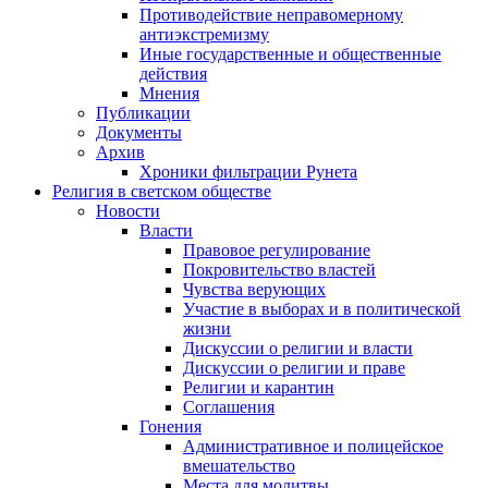
Противодействие неправомерному
антиэкстремизму
Иные государственные и общественные
действия
Мнения
Публикации
Документы
Архив
Хроники фильтрации Рунета
Религия в светском обществе
Новости
Власти
Правовое регулирование
Покровительство властей
Чувства верующих
Участие в выборах и в политической
жизни
Дискуссии о религии и власти
Дискуссии о религии и праве
Религии и карантин
Соглашения
Гонения
Административное и полицейское
вмешательство
Места для молитвы