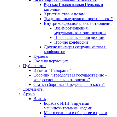
Русская Православная Церковь и
католики
Христианство и ислам
Традиционные религии против "сект"
Внутриконфессиональные отношения
Взаимоотношения
мусульманских организаций
Православные юрисдикции
Прочие конфессии
Другие примеры сотрудничества и
конфликтов
Курьезы
Сколько верующих
Публикации
Из книг "Панорамы"
Сборник "Преодолевая государственно -
конфессиональные отношения"
Статьи сборника "Пределы светскости"
Документы
Архив
Власть
Борьба с ИНН и другими
машиночитаемыми кодами
Место религии в обществе в целом