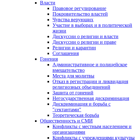
Власти
Правовое регулирование
Покровительство властей
Чувства верующих
Участие в выборах и в политической
жизни
Дискуссии о религии и власти
Дискуссии о религии и праве
Религии и карантин
Соглашения
Гонения
Административное и полицейское
вмешательство
Места для молитвы
Отказ в регистрации и ликвидация
религиозных объединений
Защита от гонений
Негосударственная дискриминация
Дискриминация и борьба с
"сектантами"
Теоретическая борьба
Общественность и СМИ
Конфликты с местным населением и
организациями
Конфликты с учреждениями культуры