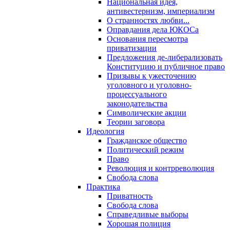
Национальная идея,
антивестернизм, империализм
О странностях любви...
Оправдания дела ЮКОСа
Основания пересмотра
приватизации
Предложения де-либерализовать
Конституцию и публичное право
Призывы к ужесточению
уголовного и уголовно-
процессуального
законодательства
Символические акции
Теории заговора
Идеология
Гражданское общество
Политический режим
Право
Революция и контрреволюция
Свобода слова
Практика
Приватность
Свобода слова
Справедливые выборы
Хорошая полиция