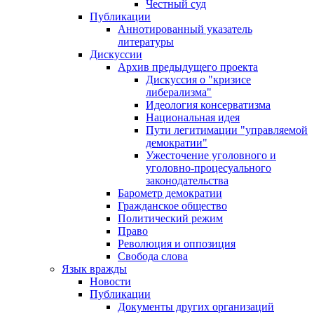
Честный суд
Публикации
Аннотированный указатель
литературы
Дискуссии
Архив предыдущего проекта
Дискуссия о "кризисе
либерализма"
Идеология консерватизма
Национальная идея
Пути легитимации "управляемой
демократии"
Ужесточение уголовного и
уголовно-процесуального
законодательства
Барометр демократии
Гражданское общество
Политический режим
Право
Революция и оппозиция
Свобода слова
Язык вражды
Новости
Публикации
Документы других организаций