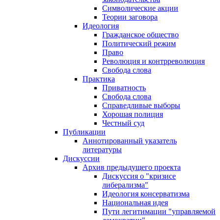
Символические акции
Теории заговора
Идеология
Гражданское общество
Политический режим
Право
Революция и контрреволюция
Свобода слова
Практика
Приватность
Свобода слова
Справедливые выборы
Хорошая полиция
Честный суд
Публикации
Аннотированный указатель
литературы
Дискуссии
Архив предыдущего проекта
Дискуссия о "кризисе
либерализма"
Идеология консерватизма
Национальная идея
Пути легитимации "управляемой