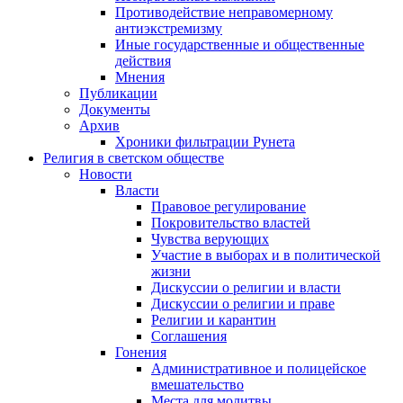
Противодействие неправомерному
антиэкстремизму
Иные государственные и общественные
действия
Мнения
Публикации
Документы
Архив
Хроники фильтрации Рунета
Религия в светском обществе
Новости
Власти
Правовое регулирование
Покровительство властей
Чувства верующих
Участие в выборах и в политической
жизни
Дискуссии о религии и власти
Дискуссии о религии и праве
Религии и карантин
Соглашения
Гонения
Административное и полицейское
вмешательство
Места для молитвы