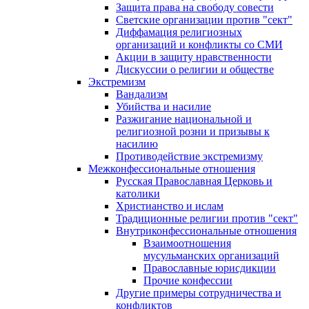
Защита права на свободу совести
Светские организации против "сект"
Диффамация религиозных
организаций и конфликты со СМИ
Акции в защиту нравственности
Дискуссии о религии и обществе
Экстремизм
Вандализм
Убийства и насилие
Разжигание национальной и
религиозной розни и призывы к
насилию
Противодействие экстремизму
Межконфессиональные отношения
Русская Православная Церковь и
католики
Христианство и ислам
Традиционные религии против "сект"
Внутриконфессиональные отношения
Взаимоотношения
мусульманских организаций
Православные юрисдикции
Прочие конфессии
Другие примеры сотрудничества и
конфликтов