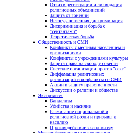
Отказ в регистрации и ликвидация
религиозных объединений
Защита от гонений
Негосударственная дискриминация
Дискриминация и борьба с
"сектантами"
Теоретическая борьба
Общественность и СМИ
Конфликты с местным населением и
организациями
Конфликты с учреждениями культуры
Защита права на свободу совести
Светские организации против "сект"
Диффамация религиозных
организаций и конфликты со СМИ
Акции в защиту нравственности
Дискуссии о религии и обществе
Экстремизм
Вандализм
Убийства и насилие
Разжигание национальной и
религиозной розни и призывы к
насилию
Противодействие экстремизму
Межконфессиональные отношения