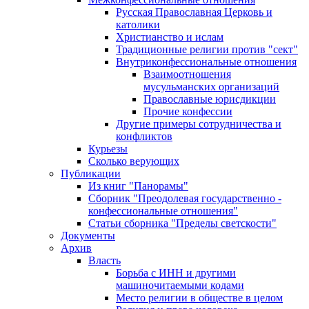
Русская Православная Церковь и
католики
Христианство и ислам
Традиционные религии против "сект"
Внутриконфессиональные отношения
Взаимоотношения
мусульманских организаций
Православные юрисдикции
Прочие конфессии
Другие примеры сотрудничества и
конфликтов
Курьезы
Сколько верующих
Публикации
Из книг "Панорамы"
Сборник "Преодолевая государственно -
конфессиональные отношения"
Статьи сборника "Пределы светскости"
Документы
Архив
Власть
Борьба с ИНН и другими
машиночитаемыми кодами
Место религии в обществе в целом