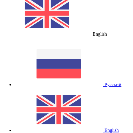
English
Русский
English