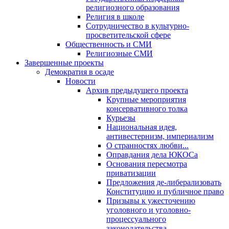
религиозного образования
Религия в школе
Сотрудничество в культурно-
просветительской сфере
Общественность и СМИ
Религиозные СМИ
Завершенные проекты
Демократия в осаде
Новости
Архив предыдущего проекта
Крупные мероприятия
консервативного толка
Курьезы
Национальная идея,
антивестернизм, империализм
О странностях любви...
Оправдания дела ЮКОСа
Основания пересмотра
приватизации
Предложения де-либерализовать
Конституцию и публичное право
Призывы к ужесточению
уголовного и уголовно-
процессуального
законодательства