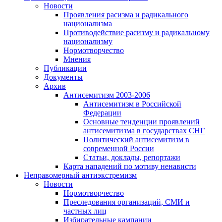
Новости
Проявления расизма и радикального
национализма
Противодействие расизму и радикальному
национализму
Нормотворчество
Мнения
Публикации
Документы
Архив
Антисемитизм 2003-2006
Антисемитизм в Российской
Федерации
Основные тенденции проявлений
антисемитизма в государствах СНГ
Политический антисемитизм в
современной России
Статьи, доклады, репортажи
Карта нападений по мотиву ненависти
Неправомерный антиэкстремизм
Новости
Нормотворчество
Преследования организаций, СМИ и
частных лиц
Избирательные кампании