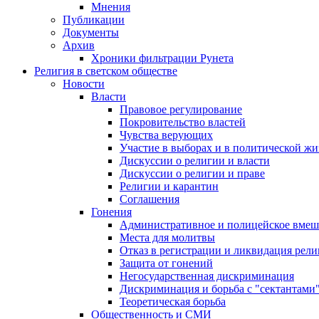
Мнения
Публикации
Документы
Архив
Хроники фильтрации Рунета
Религия в светском обществе
Новости
Власти
Правовое регулирование
Покровительство властей
Чувства верующих
Участие в выборах и в политической ж
Дискуссии о религии и власти
Дискуссии о религии и праве
Религии и карантин
Соглашения
Гонения
Административное и полицейское вмеш
Места для молитвы
Отказ в регистрации и ликвидация рел
Защита от гонений
Негосударственная дискриминация
Дискриминация и борьба с "сектантами
Теоретическая борьба
Общественность и СМИ