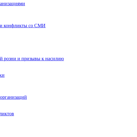
ганизациями
 и конфликты со СМИ
й розни и призывы к насилию
ки
организаций
ликтов