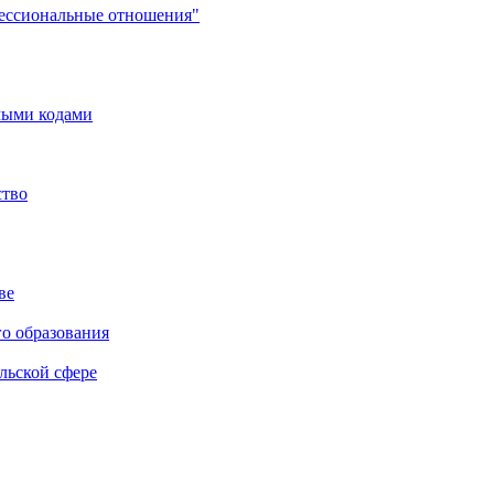
фессиональные отношения"
мыми кодами
ство
ве
го образования
льской сфере