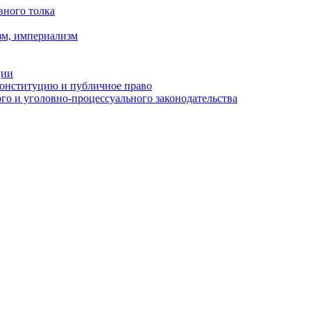
вного толка
зм, империализм
ции
Конституцию и публичное право
о и уголовно-процессуального законодательства