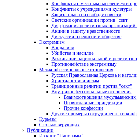
Конфликты с местным населением и ор
Конфликты с учреждениями культуры
Защита права на свободу совести
Светские организации против "сект"
Диффамация религиозных организаций
Акции в защиту нравственности
Дискуссии о религии и обществе
Экстремизм
Вандализм
Убийства и насилие
Разжигание национальной и религиозно
Противодействие экстремизму
Межконфессиональные отношения
Русская Православная Церковь и католи
Христианство и ислам
Традиционные религии против "сект"
Внутриконфессиональные отношения
Взаимоотношения мусульманских 
Православные юрисдикции
Прочие конфессии
Другие примеры сотрудничества и конф
Курьезы
Сколько верующих
Публикации
Из книг "Панорамы"