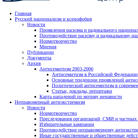
Главная
Русский национализм и ксенофобия
Новости
Проявления расизма и радикального национа
Противодействие расизму и радикальному на
Нормотворчество
Мнения
Публикации
Документы
Архив
Антисемитизм 2003-2006
Антисемитизм в Российской Федерации
Основные тенденции проявлений антис
Политический антисемитизм в совреме
Статьи, доклады, репортажи
Карта нападений по мотиву ненависти
Неправомерный антиэкстремизм
Новости
Нормотворчество
Преследования организаций, СМИ и частных
Избирательные кампании
Противодействие неправомерному антиэкстр
Иные государственные и общественные дейст