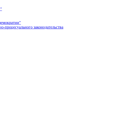
а"
демократии"
но-процесуального законодательства