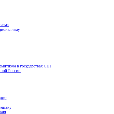
лизма
ционализму
емитизма в государствах СНГ
нной России
 лиц
емизму
вия