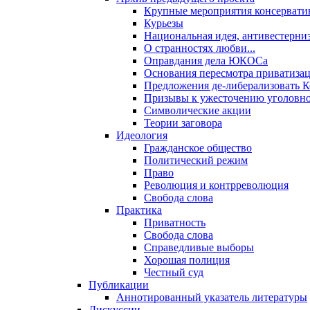
Крупные мероприятия консервати
Курьезы
Национальная идея, антивестерни
О странностях любви...
Оправдания дела ЮКОСа
Основания пересмотра приватиза
Предложения де-либерализовать 
Призывы к ужесточению уголовног
Символические акции
Теории заговора
Идеология
Гражданское общество
Политический режим
Право
Революция и контрреволюция
Свобода слова
Практика
Приватность
Свобода слова
Справедливые выборы
Хорошая полиция
Честный суд
Публикации
Аннотированный указатель литературы
Дискуссии