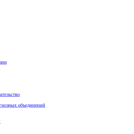
изни
ательство
игиозных объединений
"