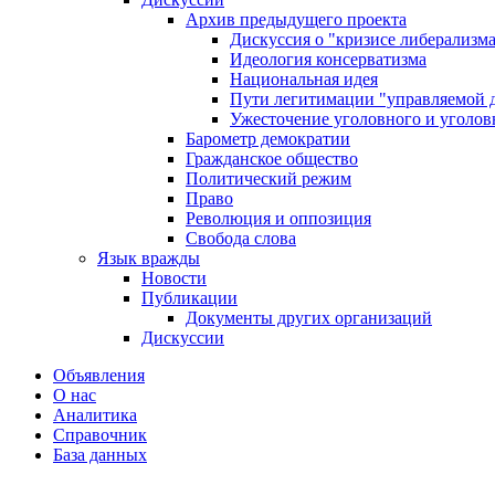
Архив предыдущего проекта
Дискуссия о "кризисе либерализм
Идеология консерватизма
Национальная идея
Пути легитимации "управляемой 
Ужесточение уголовного и уголов
Барометр демократии
Гражданское общество
Политический режим
Право
Революция и оппозиция
Свобода слова
Язык вражды
Новости
Публикации
Документы других организаций
Дискуссии
Объявления
О нас
Аналитика
Справочник
База данных